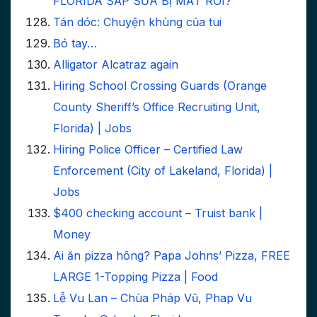
FLORIDA SẮP SỮA BỊ MẤT RỒI?
Tán dóc: Chuyện khùng của tui
Bó tay…
Alligator Alcatraz again
Hiring School Crossing Guards (Orange
County Sheriff’s Office Recruiting Unit,
Florida) | Jobs
Hiring Police Officer – Certified Law
Enforcement (City of Lakeland, Florida) |
Jobs
$400 checking account – Truist bank |
Money
Ai ăn pizza hông? Papa Johns’ Pizza, FREE
LARGE 1-Topping Pizza | Food
Lễ Vu Lan – Chùa Pháp Vũ, Phap Vu