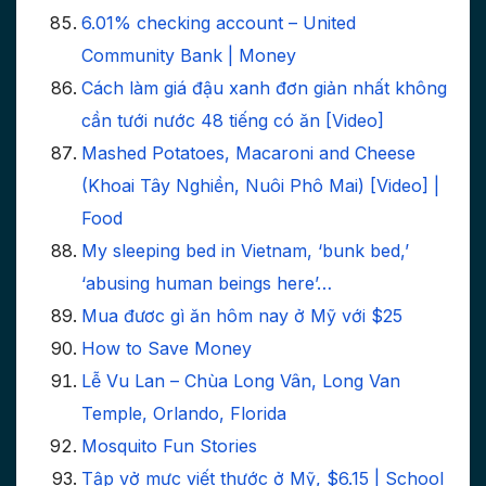
6.01% checking account – United
Community Bank | Money
Cách làm giá đậu xanh đơn giản nhất không
cần tưới nước 48 tiếng có ăn [Video]
Mashed Potatoes, Macaroni and Cheese
(Khoai Tây Nghiền, Nuôi Phô Mai) [Video] |
Food
My sleeping bed in Vietnam, ‘bunk bed,’
‘abusing human beings here’…
Mua đươc gì ăn hôm nay ở Mỹ với $25
How to Save Money
Lễ Vu Lan – Chùa Long Vân, Long Van
Temple, Orlando, Florida
Mosquito Fun Stories
Tập vở mực viết thước ở Mỹ, $6.15 | School