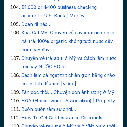
$1,000 or $400 business checking
account – U.S. Bank | Money
Đoán đi nào…
Xoài Cát Mỹ, Chuyện về cây xoài ngon mới
hái trái 100% organic không tưới nước cây
hôm nay đây
Chuyện về trái sơ ri ở Mỹ và Cách làm nước
trái cây NƯỚC SƠ RI
Cách làm cá ngát thịt chiên giòn bằng chảo
ngon, Ích dầu mở [Video]
Tán dóc thôi… Chuyện con ểnh ương ở Mỹ
HOA (Homeowners Association) | Property
Buồn buồn tâm sự chơi…
How To Get Car Insurance Discounts
Chuyện về rau má ở Mỹ và ở Việt Nam thời