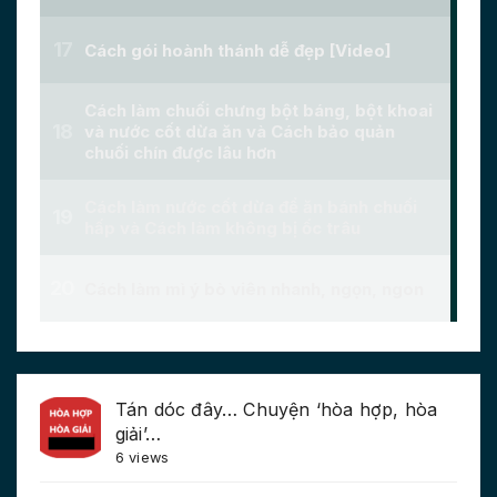
Tán dóc đây… Chuyện ‘hòa hợp, hòa
giải’…
6 views