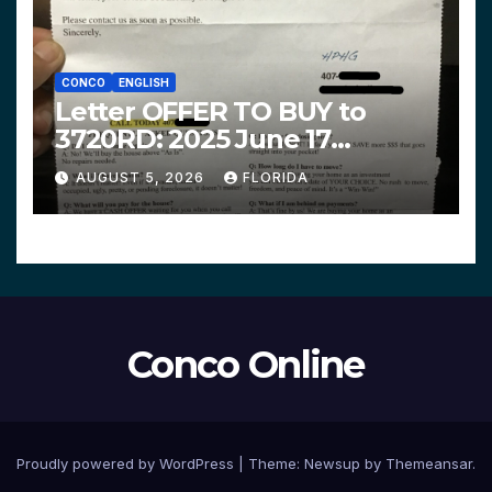
CONCO
ENGLISH
Letter OFFER TO BUY to
3720RD: 2025 June 17
$312,200 HPHG
AUGUST 5, 2026
FLORIDA
Conco Online
Proudly powered by WordPress
|
Theme:
Newsup
by
Themeansar
.