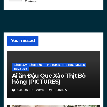
11 views
You missed
CÁCH LÀM, CÁCH NẤU...
PICTURES / PHOTOS / IMAGES
TIẾNG VIỆT
Ai ăn Đậu Que Xào Thịt Bò
hông [PICTURES]
AUGUST 6, 2026
FLORIDA