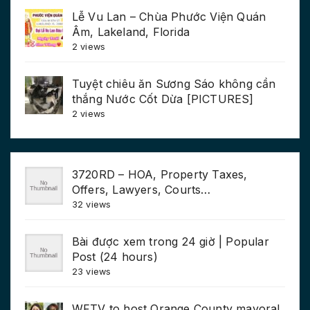
Lễ Vu Lan – Chùa Phước Viện Quán
Âm, Lakeland, Florida
2 views
Tuyệt chiêu ăn Sương Sáo không cần
thắng Nước Cốt Dừa [PICTURES]
2 views
3720RD – HOA, Property Taxes,
Offers, Lawyers, Courts…
32 views
Bài được xem trong 24 giờ | Popular
Post (24 hours)
23 views
WFTV to host Orange County mayoral