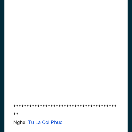
***************************************
**
Nghe:
Tu La Coi Phuc