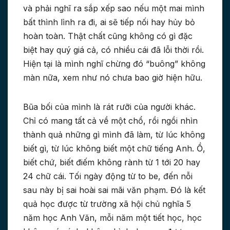
và phải nghĩ ra sắp xếp sao nếu một mai mình
bất thình lình ra đi, ai sẽ tiếp nối hay hủy bỏ
hoàn toàn. Thật chất cũng không có gì đặc
biệt hay quý giá cả, có nhiều cái đã lỗi thời rồi.
Hiện tại là mình nghĩ chừng đó “buông” không
màn nữa, xem như nó chưa bao giờ hiện hữu.
Bũa bối của mình là rát rưỡi của người khác.
Chỉ có mang tất cả về một chổ, rồi ngồi nhìn
thành quả những gì mình đã làm, từ lúc không
biết gì, từ lúc không biết một chữ tiếng Anh. Ồ,
biết chứ, biết điếm không rành từ 1 tới 20 hay
24 chữ cái. Tối ngày động từ to be, đến nỗi
sau này bị sai hoài sai mãi văn phạm. Đó là kết
quả học được từ trường xã hội chủ nghĩa 5
năm học Anh Văn, mỗi năm một tiết học, học