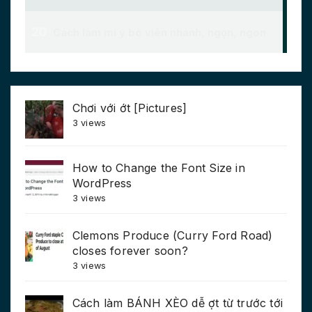
Chơi với ớt [Pictures]
3 views
How to Change the Font Size in
WordPress
3 views
Clemons Produce (Curry Ford Road)
closes forever soon?
3 views
Cách làm BÁNH XÈO dễ ợt từ trước tới