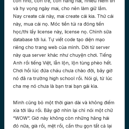
còn nhỏ, còn trẻ, còn hăng hái, nhiều niềm tin
và hy vọng ngày mai, cho nên làm giữ lắm.
Nay create cái này, mai create cái kia. Thử cái
này, mua cái nọ. Móc tiền túi ra đóng tiền
học/thi lấy license này, license nọ. Chỉnh sữa
database tới lui. Tự viết code tạo diện mạo
riêng cho trang web của mình. Dời từ server
này qua server khác như chuyện chơi. Tiếng
Anh rồi tiếng Việt, lẫn lộn, lộn tùng phèo hết.
Chơi hồi lúc đứa cháu chưa chào đời, bây giờ
nó đã ra trường high school rồi. Nói gì, từ lúc
cha mẹ nó chưa là bạn trai bạn gái kìa.
Mình cũng bỏ một thời gian dài và không điếm
xỉa tới lâu rồi. Bây giờ nhìn lại chỉ nói một chữ
“WOW”. Giờ này không còn những hăng hái
đó nữa, già rồi, mệt rồi, cần thu gọn tất cả lại