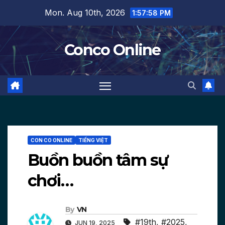
Skip
Mon. Aug 10th, 2026
1:57:59 PM
to
content
Conco Online
CON CO ONLINE
TIẾNG VIỆT
Buồn buồn tâm sự
chơi…
By
VN
#19th
,
#2025
,
JUN 19, 2025