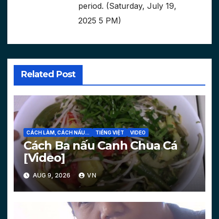
period. (Saturday, July 19,
2025 5 PM)
Related Post
CÁCH LÀM, CÁCH NẤU...
TIẾNG VIỆT
VIDEO
Cách Ba nấu Canh Chua Cá
[Video]
AUG 9, 2026
VN