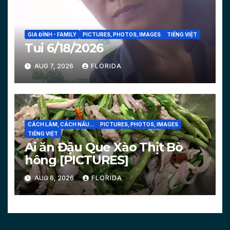
GIA ĐÌNH - FAMILY
PICTURES, PHOTOS, IMAGES
TIẾNG VIỆT
Tui 6/18/2026
AUG 7, 2026
FLORIDA
CÁCH LÀM, CÁCH NẤU...
PICTURES, PHOTOS, IMAGES
TIẾNG VIỆT
Ai ăn Đậu Que Xào Thịt Bò
hông [PICTURES]
AUG 6, 2026
FLORIDA