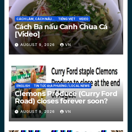
CÁCH LÀM, CÁCH NẤU...
TIẾNG VIỆT
VIDEO
Cách Ba nấu Canh Chua Cá
[Video]
AUGUST 9, 2026
VN
ENGLISH
TIN TỨC ĐỊA PHƯƠNG / LOCAL NEWS
Clemons Produce (Curry Ford
Road) closes forever soon?
AUGUST 9, 2026
VN