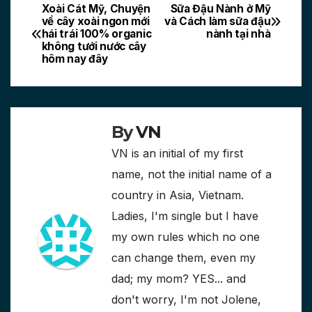
Xoài Cát Mỹ, Chuyện
Sữa Đậu Nành ở Mỹ
Post
về cây xoài ngon mới
và Cách làm sữa đậu
hái trái 100% organic
nành tại nhà
navigation
không tưới nước cây
hôm nay đây
By
VN
VN is an initial of my first
name, not the initial name of a
country in Asia, Vietnam.
Ladies, I'm single but I have
my own rules which no one
can change them, even my
dad; my mom? YES... and
don't worry, I'm not Jolene,