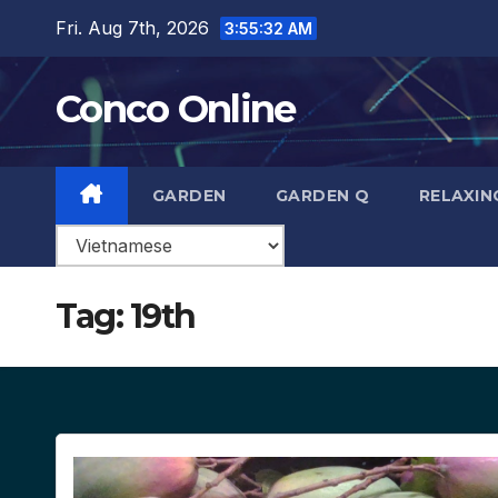
Skip
Fri. Aug 7th, 2026
3:55:33 AM
to
content
Conco Online
GARDEN
GARDEN Q
RELAXIN
Tag:
19th