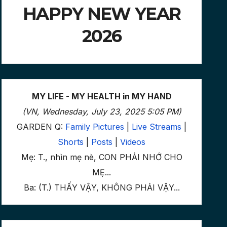
HAPPY NEW YEAR
2026
MY LIFE - MY HEALTH in MY HAND
(VN, Wednesday, July 23, 2025 5:05 PM)
GARDEN Q:
Family Pictures
|
Live Streams
|
Shorts
|
Posts
|
Videos
Mẹ: T., nhìn mẹ nè, CON PHẢI NHỚ CHO
MẸ...
Ba: (T.) THẤY VẬY, KHÔNG PHẢI VẬY...