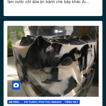
làm nước cốt dừa ăn bánh chè bắp khác Ai…
ĂN HÌNH...
PICTURES / PHOTOS / IMAGES
TIẾNG VIỆT