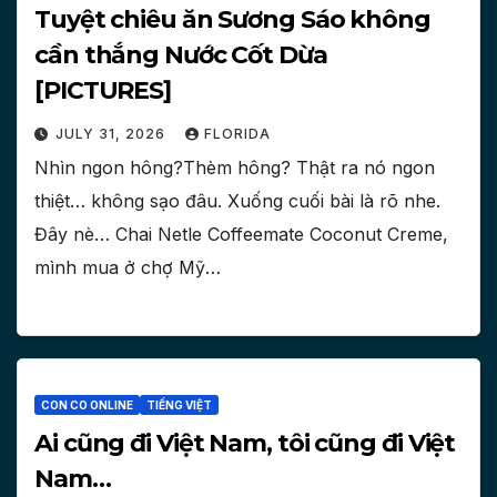
Tuyệt chiêu ăn Sương Sáo không
cần thắng Nước Cốt Dừa
[PICTURES]
JULY 31, 2026
FLORIDA
Nhìn ngon hông?Thèm hông? Thật ra nó ngon
thiệt… không sạo đâu. Xuống cuối bài là rõ nhe.
Đây nè… Chai Netle Coffeemate Coconut Creme,
mình mua ở chợ Mỹ…
CON CO ONLINE
TIẾNG VIỆT
Ai cũng đi Việt Nam, tôi cũng đi Việt
Nam…