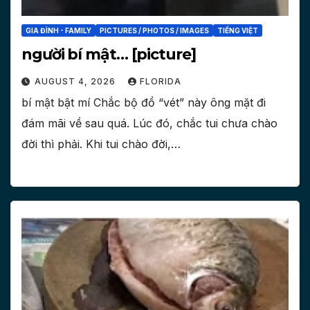
GIA ĐÌNH - FAMILY
PICTURES / PHOTOS / IMAGES
TIẾNG VIỆT
người bí mật… [picture]
AUGUST 4, 2026
FLORIDA
bí mật bật mí Chắc bộ đồ “vét” này ông mặt đi
đám mãi về sau quá. Lúc đó, chắc tui chưa chào
đời thì phải. Khi tui chào đời,…