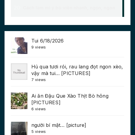
Tui 6/18/2026
9 views
Hủ qua tươi rói, rau lang đọt ngon xèo,
vậy mà tui… [PICTURES]
7 views
Ai ăn Đậu Que Xào Thịt Bò hông
[PICTURES]
6 views
người bí mật… [picture]
5 views