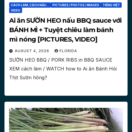
CÁCH LÀM, CÁCH NẤU...
PICTURES / PHOTOS / IMAGES
TIẾNG VIỆT
VIDEO
Ai ăn SƯỜN HEO nấu BBQ sauce với
BÁNH MÌ + Tuyệt chiêu làm bánh
mì nóng [PICTURES, VIDEO]
AUGUST 4, 2026
FLORIDA
SƯỜN HEO BBQ / PORK RIBS in BBQ SAUCE
XEM cách làm / WATCH how to Ai ăn Bánh Hỏi
Thịt Sườn hông?