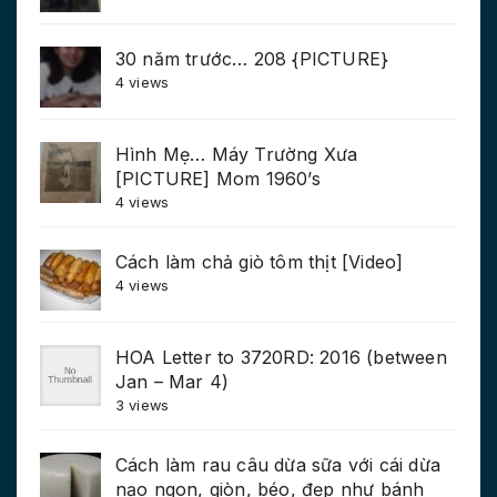
30 năm trước… 208 {PICTURE}
4 views
Hình Mẹ… Máy Trường Xưa
[PICTURE] Mom 1960’s
4 views
Cách làm chả giò tôm thịt [Video]
4 views
HOA Letter to 3720RD: 2016 (between
Jan – Mar 4)
3 views
Cách làm rau câu dừa sữa với cái dừa
nạo ngon, giòn, béo, đẹp như bánh