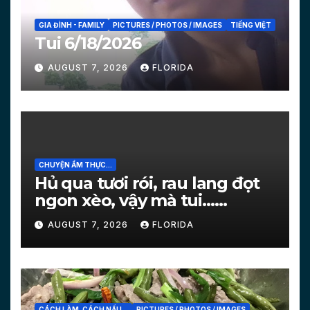
GIA ĐÌNH - FAMILY
PICTURES / PHOTOS / IMAGES
TIẾNG VIỆT
Tui 6/18/2026
AUGUST 7, 2026
FLORIDA
CHUYỆN ẨM THỰC...
Hủ qua tươi rói, rau lang đọt
ngon xèo, vậy mà tui…
[PICTURES]
AUGUST 7, 2026
FLORIDA
CÁCH LÀM, CÁCH NẤU...
PICTURES / PHOTOS / IMAGES