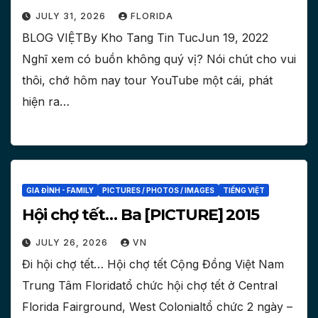
JULY 31, 2026
FLORIDA
BLOG VIỆTBy Kho Tang Tin TucJun 19, 2022
Nghĩ xem có buồn không quý vị? Nói chút cho vui
thôi, chớ hôm nay tour YouTube một cái, phát
hiện ra…
GIA ĐÌNH - FAMILY
PICTURES / PHOTOS / IMAGES
TIẾNG VIỆT
Hội chợ tết… Ba [PICTURE] 2015
JULY 26, 2026
VN
Đi hội chợ tết… Hội chợ tết Cộng Đồng Việt Nam
Trung Tâm Floridatổ chức hội chợ tết ở Central
Florida Fairground, West Colonialtổ chức 2 ngày –