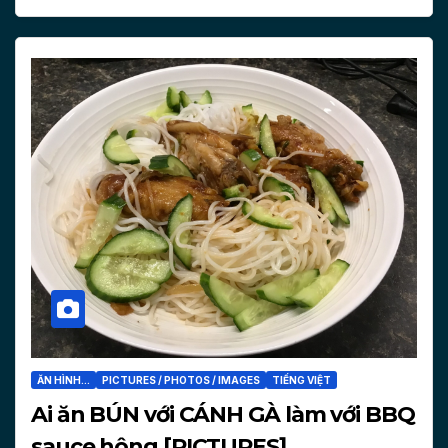
ĂN HÌNH...
PICTURES / PHOTOS / IMAGES
TIẾNG VIỆT
Ai ăn BÚN với CÁNH GÀ làm với BBQ
sauce hông [PICTURES]