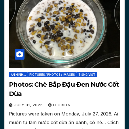
ĂN HÌNH...
PICTURES / PHOTOS / IMAGES
TIẾNG VIỆT
Photos: Chè Bắp Đậu Đen Nước Cốt
Dừa
JULY 31, 2026
FLORIDA
Pictures were taken on ‎Monday, ‎July ‎27, ‎2026. Ai
muốn tự làm nước cốt dừa ăn bánh, có nè… Cách