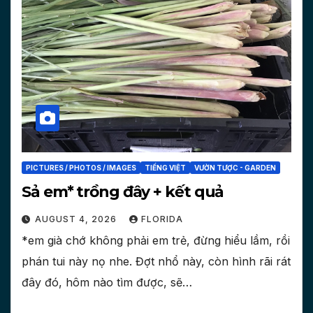
PICTURES / PHOTOS / IMAGES
TIẾNG VIỆT
VƯỜN TƯỢC - GARDEN
Sả em* trồng đây + kết quả
AUGUST 4, 2026
FLORIDA
*em già chớ không phải em trẻ, đừng hiểu lầm, rồi
phán tui này nọ nhe. Đợt nhổ này, còn hình rãi rát
đây đó, hôm nào tìm được, sẽ…