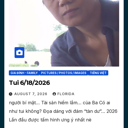
GIA ĐÌNH - FAMILY
PICTURES / PHOTOS / IMAGES
TIẾNG VIỆT
Tui 6/18/2026
AUGUST 7, 2026
FLORIDA
người bí mật… Tài sản hiếm lắm… của Ba Có ai
như tui không? Đọa dáng với đám “tàn dư”… 2026
Lần đầu được tấm hình ưng ý nhất nè