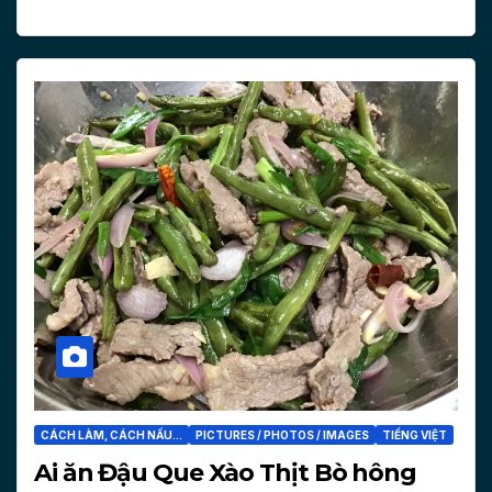
CÁCH LÀM, CÁCH NẤU...
PICTURES / PHOTOS / IMAGES
TIẾNG VIỆT
Ai ăn Đậu Que Xào Thịt Bò hông