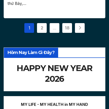
thứ Bảy,…
Posts
1
2
…
18
pagination
Hôm Nay Làm Gì Đây?
HAPPY NEW YEAR
2026
MY LIFE - MY HEALTH in MY HAND