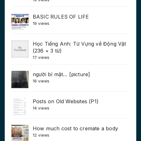
BASIC RULES OF LIFE
19 views
Học Tiếng Anh: Từ Vựng về Động Vật
(236 + 3 từ)
17 views
người bí mật… [picture]
16 views
Posts on Old Websites (P1)
14 views
How much cost to cremate a body
12 views