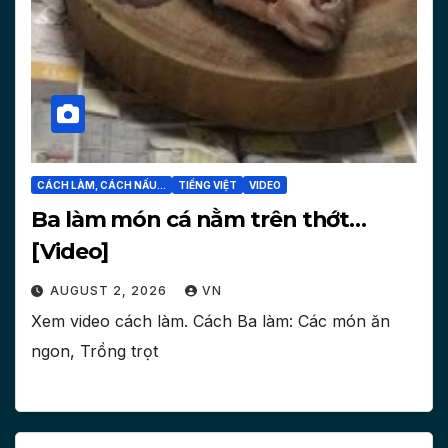
CÁCH LÀM, CÁCH NẤU...
TIẾNG VIỆT
VIDEO
Ba làm món cá nằm trên thớt…
[Video]
AUGUST 2, 2026
VN
Xem video cách làm. Cách Ba làm: Các món ăn
ngon, Trồng trọt