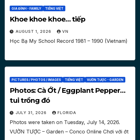
GIA ĐÌNH - FAMILY
TIẾNG VIỆT
Khoe khoe khoe… tiếp
AUGUST 1, 2026
VN
Học Bạ My School Record 1981 – 1990 (Vietnam)
PICTURES / PHOTOS / IMAGES
TIẾNG VIỆT
VƯỜN TƯỢC - GARDEN
Photos: Cà Ớt / Eggplant Pepper…
tui trồng đó
JULY 31, 2026
FLORIDA
Photos were taken on ‎Tuesday, ‎July ‎14, ‎2026.
VƯỜN TƯỢC – Garden – Conco Online Chơi với ớt