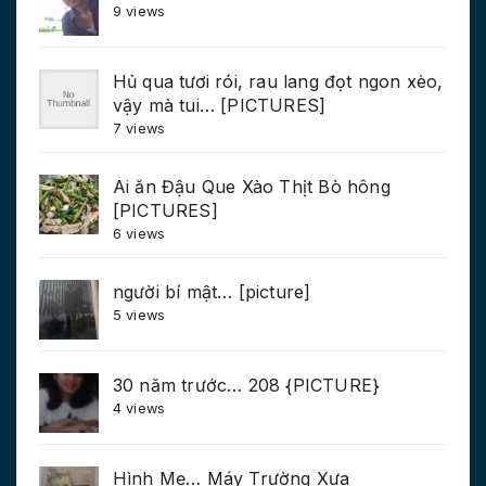
9 views
Hủ qua tươi rói, rau lang đọt ngon xèo,
vậy mà tui… [PICTURES]
7 views
Ai ăn Đậu Que Xào Thịt Bò hông
[PICTURES]
6 views
người bí mật… [picture]
5 views
30 năm trước… 208 {PICTURE}
4 views
Hình Mẹ… Máy Trường Xưa