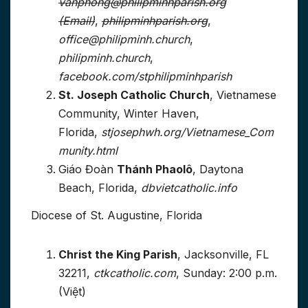
vanphong@philipminhparish.org
(Email)
,
philipminhparish.org
,
office@philipminh.church
,
philipminh.church
,
facebook.com/stphilipminhparish
St. Joseph Catholic Church
, Vietnamese
Community, Winter Haven,
Florida,
stjosephwh.org/Vietnamese_Com
munity.html
Giáo Đoàn
Thánh Phaolô
, Daytona
Beach, Florida,
dbvietcatholic.info
Diocese of St. Augustine, Florida
Christ the King Parish
, Jacksonville, FL
32211,
ctkcatholic.com
, Sunday: 2:00 p.m.
(Việt)