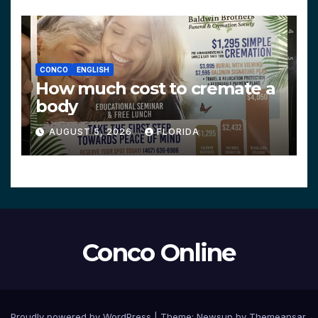
CONCO
ENGLISH
How much cost to cremate a
body
AUGUST 5, 2026
FLORIDA
Conco Online
Proudly powered by WordPress
|
Theme:
Newsup
by
Themeansar
.