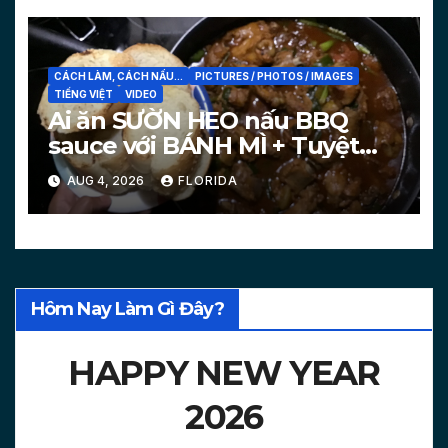
CÁCH LÀM, CÁCH NẤU...
PICTURES / PHOTOS / IMAGES
TIẾNG VIỆT
VIDEO
Ai ăn SƯỜN HEO nấu BBQ
sauce với BÁNH MÌ + Tuyệt
chiêu làm bánh mì nóng
AUG 4, 2026
FLORIDA
[PICTURES, VIDEO]
Hôm Nay Làm Gì Đây?
HAPPY NEW YEAR
2026