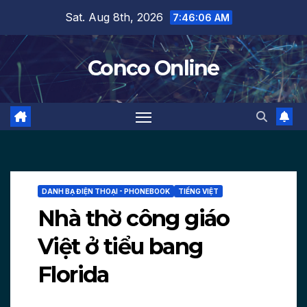
Skip
Sat. Aug 8th, 2026
7:46:07 AM
to
content
Conco Online
DANH BẠ ĐIỆN THOẠI - PHONEBOOK
TIẾNG VIỆT
Nhà thờ công giáo
Việt ở tiểu bang
Florida