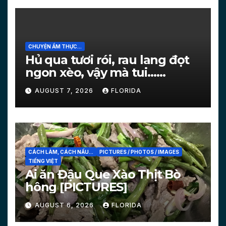
CHUYỆN ẨM THỰC...
Hủ qua tươi rói, rau lang đọt
ngon xèo, vậy mà tui…
[PICTURES]
AUGUST 7, 2026
FLORIDA
CÁCH LÀM, CÁCH NẤU...
PICTURES / PHOTOS / IMAGES
TIẾNG VIỆT
Ai ăn Đậu Que Xào Thịt Bò
hông [PICTURES]
AUGUST 6, 2026
FLORIDA