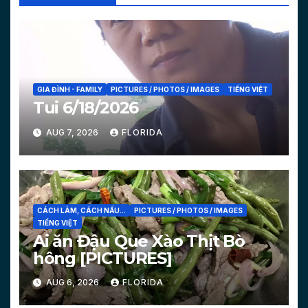
GIA ĐÌNH - FAMILY
PICTURES / PHOTOS / IMAGES
TIẾNG VIỆT
Tui 6/18/2026
AUG 7, 2026
FLORIDA
CÁCH LÀM, CÁCH NẤU...
PICTURES / PHOTOS / IMAGES
TIẾNG VIỆT
Ai ăn Đậu Que Xào Thịt Bò
hông [PICTURES]
AUG 6, 2026
FLORIDA