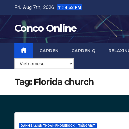
Skip
Fri. Aug 7th, 2026
11:14:52 PM
to
content
Conco Online
GARDEN
GARDEN Q
RELAXIN
Tag:
Florida church
DANH BẠ ĐIỆN THOẠI - PHONEBOOK
TIẾNG VIỆT