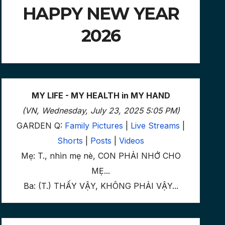
HAPPY NEW YEAR
2026
MY LIFE - MY HEALTH in MY HAND
(VN, Wednesday, July 23, 2025 5:05 PM)
GARDEN Q:
Family Pictures
|
Live Streams
|
Shorts
|
Posts
|
Videos
Mẹ: T., nhìn mẹ nè, CON PHẢI NHỚ CHO
MẸ...
Ba: (T.) THẤY VẬY, KHÔNG PHẢI VẬY...