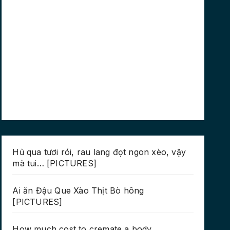
Hủ qua tươi rói, rau lang đọt ngon xèo, vậy
mà tui… [PICTURES]
Ai ăn Đậu Que Xào Thịt Bò hông
[PICTURES]
How much cost to cremate a body