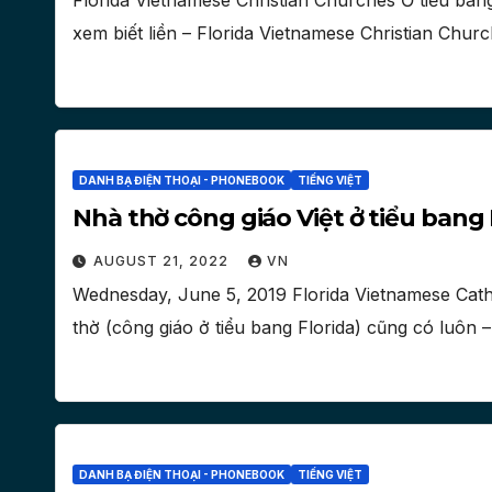
Florida Vietnamese Christian Churches Ở tiểu bang
xem biết liền – Florida Vietnamese Christian Churc
DANH BẠ ĐIỆN THOẠI - PHONEBOOK
TIẾNG VIỆT
Nhà thờ công giáo Việt ở tiểu bang 
AUGUST 21, 2022
VN
Wednesday, June 5, 2019 Florida Vietnamese Cat
thờ (công giáo ở tiểu bang Florida) cũng có luôn
DANH BẠ ĐIỆN THOẠI - PHONEBOOK
TIẾNG VIỆT