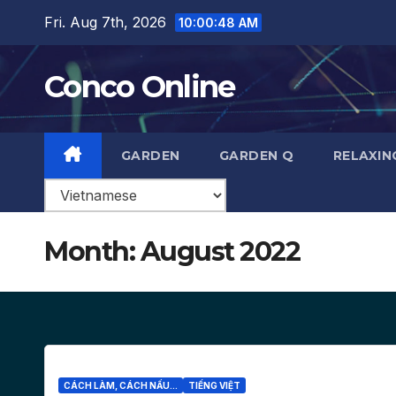
Skip
Fri. Aug 7th, 2026
10:00:49 AM
to
content
Conco Online
GARDEN
GARDEN Q
RELAXIN
Month:
August 2022
CÁCH LÀM, CÁCH NẤU...
TIẾNG VIỆT