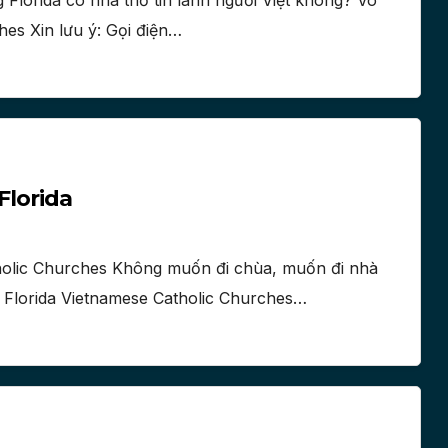
 Florida có nhà thờ tin lành người Việt không? Vô
hes Xin lưu ý: Gọi điện…
Florida
holic Churches Không muốn đi chùa, muốn đi nhà
 – Florida Vietnamese Catholic Churches…