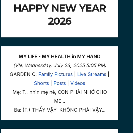
HAPPY NEW YEAR
2026
MY LIFE - MY HEALTH in MY HAND
(VN, Wednesday, July 23, 2025 5:05 PM)
GARDEN Q:
Family Pictures
|
Live Streams
|
Shorts
|
Posts
|
Videos
Mẹ: T., nhìn mẹ nè, CON PHẢI NHỚ CHO
MẸ...
Ba: (T.) THẤY VẬY, KHÔNG PHẢI VẬY...