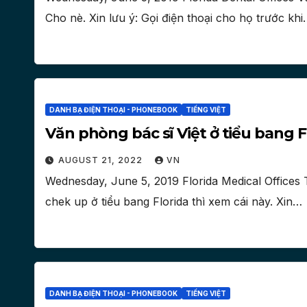
Cho nè. Xin lưu ý: Gọi điện thoại cho họ trước kh
DANH BẠ ĐIỆN THOẠI - PHONEBOOK
TIẾNG VIỆT
Văn phòng bác sĩ Việt ở tiểu bang F
AUGUST 21, 2022
VN
Wednesday, June 5, 2019 Florida Medical Offices
chek up ở tiểu bang Florida thì xem cái này. Xin…
DANH BẠ ĐIỆN THOẠI - PHONEBOOK
TIẾNG VIỆT