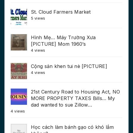
St. Cloud Farmers Market
5 views
Hình Mẹ… Máy Trường Xưa
[PICTURE] Mom 1960’s
4 views
Cộng sản khen tui nè [PICTURE]
4 views
21st Century Road to Housing Act, NO
MORE PROPERTY TAXES Bills… My
dad wanted to sue Zillow…
4 views
Học cách làm bánh gạo có khó lắm