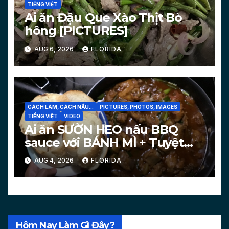
TIẾNG VIỆT
Ai ăn Đậu Que Xào Thịt Bò
hông [PICTURES]
AUG 6, 2026
FLORIDA
CÁCH LÀM, CÁCH NẤU...
PICTURES, PHOTOS, IMAGES
TIẾNG VIỆT
VIDEO
Ai ăn SƯỜN HEO nấu BBQ
sauce với BÁNH MÌ + Tuyệt
chiêu làm bánh mì nóng
AUG 4, 2026
FLORIDA
[PICTURES, VIDEO]
Hôm Nay Làm Gì Đây?