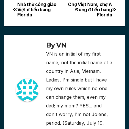
Nhà thờ công giáo
Chợ Việt Nam, chợ Á
Post
Việt ở tiểu bang
Đông ở tiểu bang
Florida
Florida
navigation
By
VN
VN is an initial of my first
name, not the initial name of a
country in Asia, Vietnam.
Ladies, I'm single but I have
my own rules which no one
can change them, even my
dad; my mom? YES... and
don't worry, I'm not Jolene,
period. (Saturday, July 19,