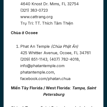
4640 Knost Dr. Mims, FL 32754
(321) 383-0723
www.cattrang.org
Trụ Trì: TT. Thích Tâm Thiện
Chùa ở Ocoee
Phat An Temple
(Chùa Phật Ân)
425 Whittier Avenue, Ocoee, FL 34761
(209) 851-1143, (407) 782-4018,
info@phatantemple.com
phatantemple.com,
facebook.com/phatan.chua
Miền Tây Florida / West Florida
:
Tampa, Saint
Petersburg