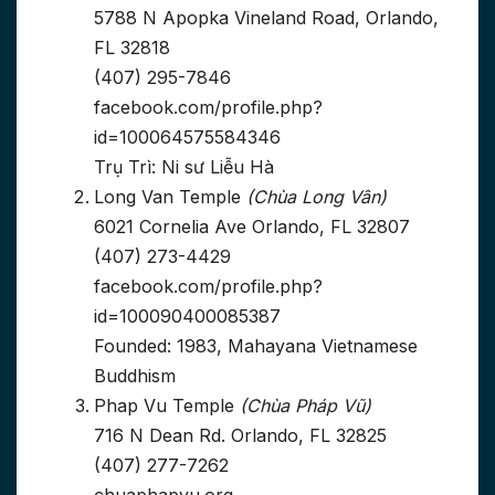
5788 N Apopka Vineland Road, Orlando,
FL 32818
(407) 295-7846
facebook.com/profile.php?
id=100064575584346
Trụ Trì: Ni sư Liễu Hà
Long Van Temple
(Chùa Long Vân)
6021 Cornelia Ave Orlando, FL 32807
(407) 273-4429
facebook.com/profile.php?
id=100090400085387
Founded: 1983, Mahayana Vietnamese
Buddhism
Phap Vu Temple
(Chùa Pháp Vũ)
716 N Dean Rd. Orlando, FL 32825
(407) 277-7262