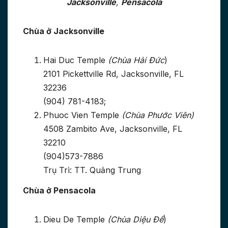
Jacksonville
,
Pensacola
Chùa ở Jacksonville
Hai Duc Temple
(Chùa Hải Đức
)
2101 Pickettville Rd, Jacksonville, FL
32236
(904) 781-4183;
Phuoc Vien Temple
(Chùa Phước Viên)
4508 Zambito Ave, Jacksonville, FL
32210
(904)573-7886
Trụ Trì: TT. Quảng Trung
Chùa ở Pensacola
Dieu De Temple
(Chùa Diệu Đế
)