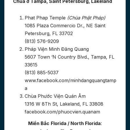
Chùa ở Tampa, Saint Petersburg, Lakeland
Phat Phap Temple
(Chùa Phật Pháp)
1085 Plaza Commercio Dr., NE Saint
Petersburg, FL 33702
(813) 576-9209
Pháp Viện Minh Đăng Quang
5607 Town ‘N Country Blvd., Tampa, FL
33615
(813) 885-5037
www.facebook.com/minhdangquangtamp
a
Chùa Phước Viện Quán Âm
1316 W 8Th St, Lakeland, FL 33808
facebook.com/phuocvien.quanam
Miền Bắc
Florida / North Florida
: