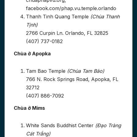
chuaphapvu.org,
facebook.com/phap.vu.temple.orlando
Thanh Tinh Quang Temple
(Chùa Thanh
Tịnh)
2766 Curpin Ln. Orlando, FL 32825
(407) 737-0182
Chùa ở Apopka
Tam Bao Temple
(Chùa Tam Bảo)
766 N. Rock Springs Road, Apopka, FL
32712
(407) 886-7092
Chùa ở Mims
White Sands Buddhist Center
(Đạo Tràng
Cát Trắng)