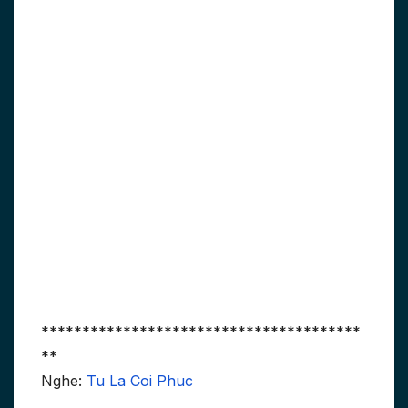
***************************************
**
Nghe:
Tu La Coi Phuc