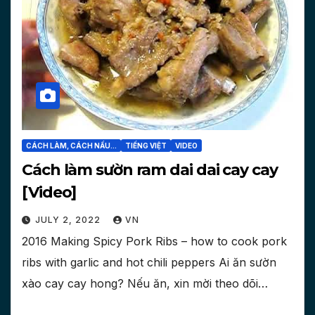
CÁCH LÀM, CÁCH NẤU...
TIẾNG VIỆT
VIDEO
Cách làm sườn ram dai dai cay cay
[Video]
JULY 2, 2022
VN
2016 Making Spicy Pork Ribs – how to cook pork
ribs with garlic and hot chili peppers Ai ăn sườn
xào cay cay hong? Nếu ăn, xin mời theo dõi…