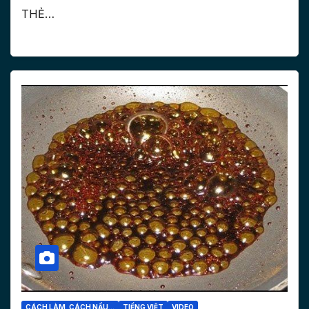
THẺ…
CÁCH LÀM, CÁCH NẤU...
TIẾNG VIỆT
VIDEO