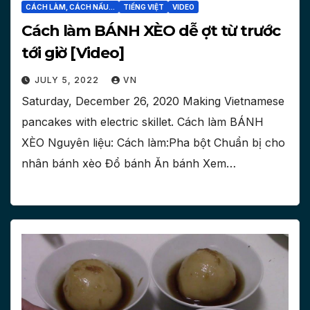
CÁCH LÀM, CÁCH NẤU...
TIẾNG VIỆT
VIDEO
Cách làm BÁNH XÈO dễ ợt từ trước
tới giờ [Video]
JULY 5, 2022
VN
Saturday, December 26, 2020 Making Vietnamese
pancakes with electric skillet. Cách làm BÁNH
XÈO Nguyên liệu: Cách làm:Pha bột Chuẩn bị cho
nhân bánh xèo Đổ bánh Ăn bánh Xem…