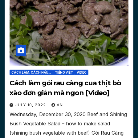
CÁCH LÀM, CÁCH NẤU...
TIẾNG VIỆT
VIDEO
Cách làm gỏi rau càng cua thịt bò
xào đơn giản mà ngon [Video]
JULY 10, 2022
VN
Wednesday, December 30, 2020 Beef and Shining
Bush Vegetable Salad – how to make salad
(shining bush vegetable with beef) Gỏi Rau Càng