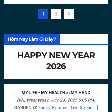
Posts
1
2
pagination
Hôm Nay Làm Gì Đây?
HAPPY NEW YEAR
2026
MY LIFE - MY HEALTH in MY HAND
(VN, Wednesday, July 23, 2025 5:05 PM)
GARDEN Q:
Family Pictures
|
Live Streams
|