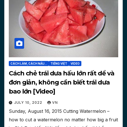
CÁCH LÀM, CÁCH NẤU...
TIẾNG VIỆT
VIDEO
Cách chẻ trái dưa hấu lớn rất dể và
đơn giản, không cần biết trái dưa
bao lớn [Video]
JULY 10, 2022
VN
Sunday, August 16, 2015 Cutting Watermelon –
how to cut a watermelon no matter how big a fruit