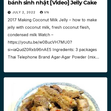
bánh sinh nhật [Video] Jelly Cake
JULY 2, 2022
VN
2017 Making Coconut Milk Jelly – how to make
jelly with coconut milk, fresh coconut flesh,
condensed milk Watch –
https://youtu.be/w0BucVH7MU0?
si=iaQudZ0Rxb96nAE5 Ingredients: 3 packages
Thai Telephone Brand Agar-Agar Powder (mix…