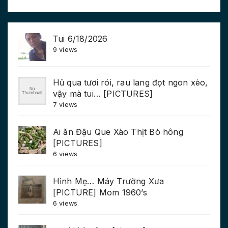
Tui 6/18/2026
9 views
Hủ qua tươi rói, rau lang đọt ngon xèo,
vậy mà tui… [PICTURES]
7 views
Ai ăn Đậu Que Xào Thịt Bò hông
[PICTURES]
6 views
Hình Mẹ… Máy Trường Xưa
[PICTURE] Mom 1960’s
6 views