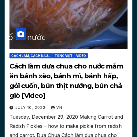
CÁCH LÀM, CÁCH NẤU...
TIẾNG VIỆT
VIDEO
Cách làm dưa chua cho nước mắm
ăn bánh xèo, bánh mì, bánh hấp,
gỏi cuốn, bún thịt nướng, bún chả
giò [Video]
JULY 10, 2022
VN
Tuesday, December 29, 2020 Making Carrot and
Radish Pickles – how to make pickle from radish
and carrot. Dưa Chua Cách làm dưa chua cho