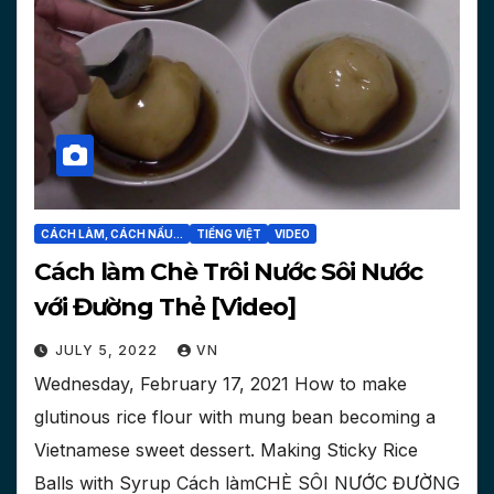
CÁCH LÀM, CÁCH NẤU...
TIẾNG VIỆT
VIDEO
Cách làm Chè Trôi Nước Sôi Nước
với Đường Thẻ [Video]
JULY 5, 2022
VN
Wednesday, February 17, 2021 How to make
glutinous rice flour with mung bean becoming a
Vietnamese sweet dessert. Making Sticky Rice
Balls with Syrup Cách làmCHÈ SÔI NƯỚC ĐƯỜNG