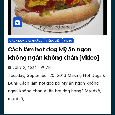
CÁCH LÀM, CÁCH NẤU...
TIẾNG VIỆT
VIDEO
Cách làm hot dog Mỹ ăn ngon
không ngán không chán [Video]
JULY 2, 2022
VN
Tuesday, September 20, 2016 Making Hot Dogs &
Buns Cách làm hot dog bò Mỹ ăn ngon không
ngán không chán Ai ăn hot dog hong? Mại dzô,
mại dzô,…