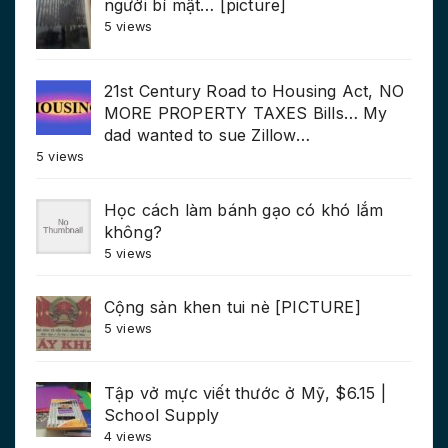
người bí mật… [picture]
5 views
21st Century Road to Housing Act, NO
MORE PROPERTY TAXES Bills… My
dad wanted to sue Zillow…
5 views
Học cách làm bánh gạo có khó lắm
không?
5 views
Cộng sản khen tui nè [PICTURE]
5 views
Tập vở mực viết thước ở Mỹ, $6.15 |
School Supply
4 views