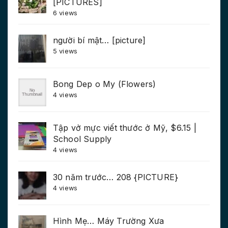
[PICTURES]
6 views
người bí mật… [picture]
5 views
Bong Dep o My (Flowers)
4 views
Tập vở mực viết thước ở Mỹ, $6.15 |
School Supply
4 views
30 năm trước… 208 {PICTURE}
4 views
Hình Mẹ… Máy Trường Xưa