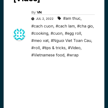
By
VN
#am thuc
,
JUL 2, 2022
#cach cuon
,
#cach lam
,
#cha gio
,
#cooking
,
#cuon
,
#egg roll
,
#meo vat
,
#Nguoi Viet Toan Cau
,
#roll
,
#tips & tricks
,
#Video
,
#Vietnamese food
,
#wrap