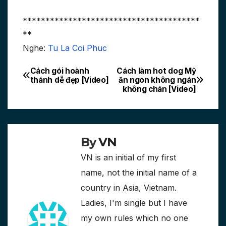
***************************************
**
Nghe:
Tu La Coi Phuc
Cách gói hoành
Cách làm hot dog Mỹ
Post
thánh dễ đẹp [Video]
ăn ngon không ngán
không chán [Video]
navigation
By
VN
VN is an initial of my first
name, not the initial name of a
country in Asia, Vietnam.
Ladies, I'm single but I have
my own rules which no one