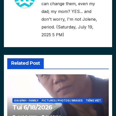
can change them, even my
dad; my mom? YES... and
don't worry, I'm not Jolene,
period. (Saturday, July 19,
2025 5 PM)
Related Post
GIA ĐÌNH - FAMILY
PICTURES / PHOTOS / IMAGES
TIẾNG VIỆT
Tui 6/18/2026