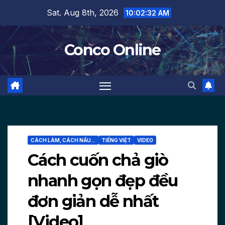
Skip
Sat. Aug 8th, 2026
10:02:33 AM
to
content
Conco Online
CÁCH LÀM, CÁCH NẤU...
TIẾNG VIỆT
VIDEO
Cách cuốn chả giò
nhanh gọn đẹp đều
đơn giản dễ nhất
[Video]