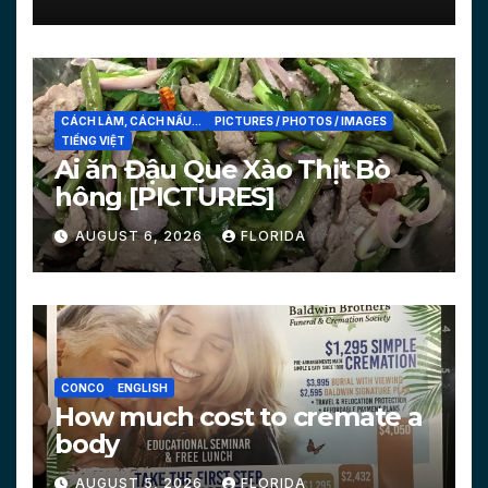
CÁCH LÀM, CÁCH NẤU...
PICTURES / PHOTOS / IMAGES
TIẾNG VIỆT
Ai ăn Đậu Que Xào Thịt Bò
hông [PICTURES]
AUGUST 6, 2026
FLORIDA
CONCO
ENGLISH
How much cost to cremate a
body
AUGUST 5, 2026
FLORIDA