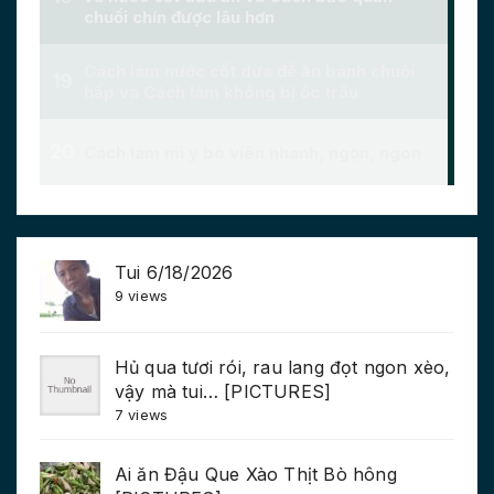
Tui 6/18/2026
9 views
Hủ qua tươi rói, rau lang đọt ngon xèo,
vậy mà tui… [PICTURES]
7 views
Ai ăn Đậu Que Xào Thịt Bò hông