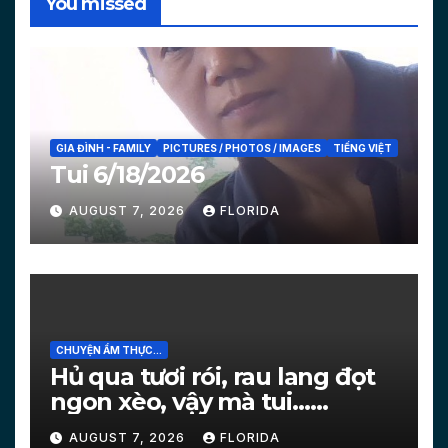
You missed
GIA ĐÌNH - FAMILY
PICTURES / PHOTOS / IMAGES
TIẾNG VIỆT
Tui 6/18/2026
AUGUST 7, 2026
FLORIDA
CHUYỆN ẨM THỰC...
Hủ qua tươi rói, rau lang đọt
ngon xèo, vậy mà tui…
[PICTURES]
AUGUST 7, 2026
FLORIDA