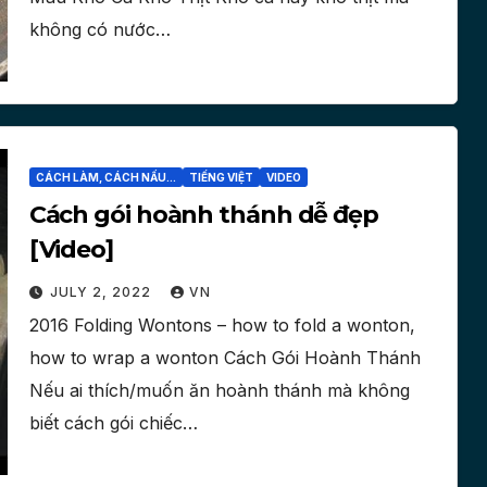
không có nước…
CÁCH LÀM, CÁCH NẤU...
TIẾNG VIỆT
VIDEO
Cách gói hoành thánh dễ đẹp
[Video]
JULY 2, 2022
VN
2016 Folding Wontons – how to fold a wonton,
how to wrap a wonton Cách Gói Hoành Thánh
Nếu ai thích/muốn ăn hoành thánh mà không
biết cách gói chiếc…