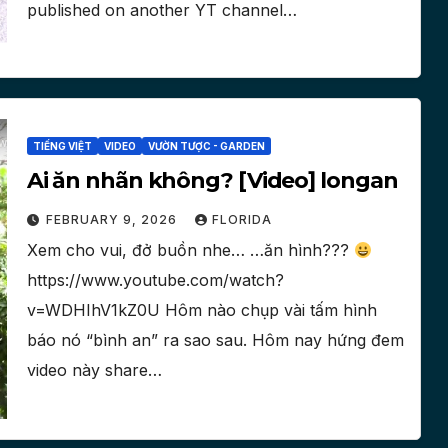
published on another YT channel…
TIẾNG VIỆT
VIDEO
VƯỜN TƯỢC - GARDEN
Ai ăn nhãn không? [Video] longan
FEBRUARY 9, 2026
FLORIDA
Xem cho vui, đở buồn nhe… …ăn hình???
https://www.youtube.com/watch?
v=WDHIhV1kZ0U Hôm nào chụp vài tấm hình
báo nó “bình an” ra sao sau. Hôm nay hứng đem
video này share…