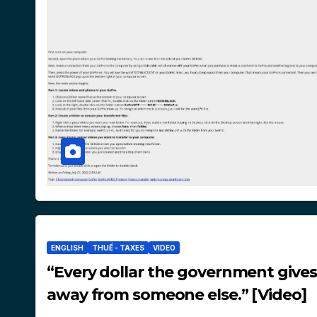
ENGLISH
THUẾ - TAXES
VIDEO
“Every dollar the government gives
away from someone else.” [Video]