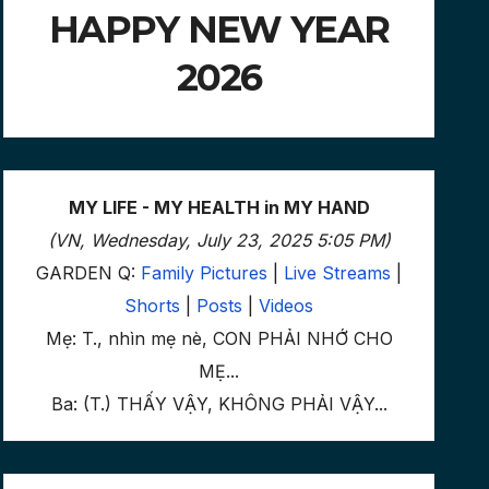
HAPPY NEW YEAR
2026
MY LIFE - MY HEALTH in MY HAND
(VN, Wednesday, July 23, 2025 5:05 PM)
GARDEN Q:
Family Pictures
|
Live Streams
|
Shorts
|
Posts
|
Videos
Mẹ: T., nhìn mẹ nè, CON PHẢI NHỚ CHO
MẸ...
Ba: (T.) THẤY VẬY, KHÔNG PHẢI VẬY...