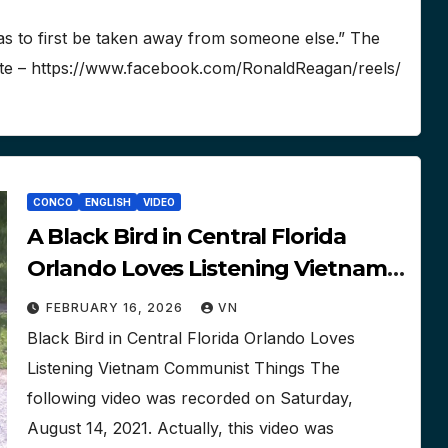
s to first be taken away from someone else.” The
tute – https://www.facebook.com/RonaldReagan/reels/
CONCO
ENGLISH
VIDEO
A Black Bird in Central Florida
Orlando Loves Listening Vietnam
Communist Things [Video]
FEBRUARY 16, 2026
VN
persimmon tree
Black Bird in Central Florida Orlando Loves
Listening Vietnam Communist Things The
following video was recorded on Saturday,
August 14, 2021. Actually, this video was