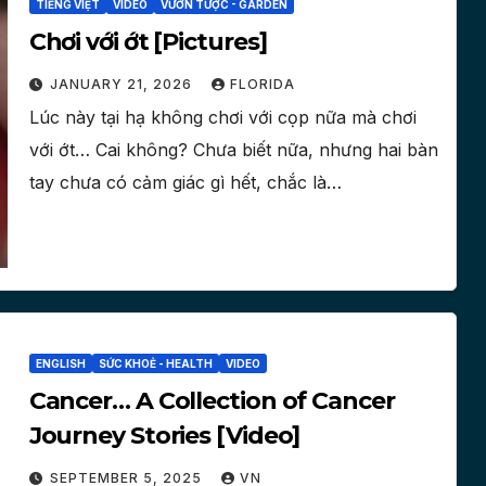
TIẾNG VIỆT
VIDEO
VƯỜN TƯỢC - GARDEN
Chơi với ớt [Pictures]
JANUARY 21, 2026
FLORIDA
Lúc này tại hạ không chơi với cọp nữa mà chơi
với ớt… Cai không? Chưa biết nữa, nhưng hai bàn
tay chưa có cảm giác gì hết, chắc là…
ENGLISH
SỨC KHOẺ - HEALTH
VIDEO
Cancer… A Collection of Cancer
Journey Stories [Video]
SEPTEMBER 5, 2025
VN