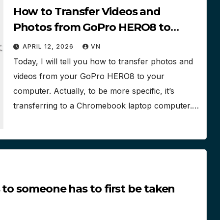
How to Transfer Videos and
Photos from GoPro HERO8 to
Chromebook Laptop Computer
APRIL 12, 2026
VN
Hard Drive
Today, I will tell you how to transfer photos and
videos from your GoPro HERO8 to your
computer. Actually, to be more specific, it’s
transferring to a Chromebook laptop computer.…
 to someone has to first be taken