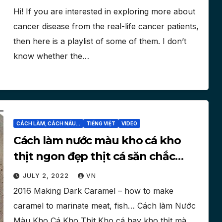
Hi! If you are interested in exploring more about
cancer disease from the real-life cancer patients,
then here is a playlist of some of them. I don’t
know whether the…
CÁCH LÀM, CÁCH NẤU...
TIẾNG VIỆT
VIDEO
Cách làm nước màu kho cá kho
thịt ngon đẹp thịt cá săn chắc
theo kiểu miền tây [Video]
JULY 2, 2022
VN
2016 Making Dark Caramel – how to make
caramel to marinate meat, fish… Cách làm Nước
Màu Kho Cá Kho Thịt Kho cá hay kho thịt mà