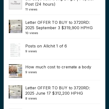
Post (24 hours)
11 views
Letter OFFER TO BUY to 3720RD:
2025 September 3 $319,900 HPHG
10 views
Posts on Allchit 1 of 6
9 views
How much cost to cremate a body
9 views
Letter OFFER TO BUY to 3720RD:
2025 June 17 $312,200 HPHG
8 views