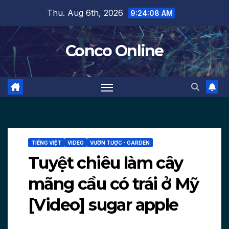
Skip
Thu. Aug 6th, 2026
9:24:09 AM
to
content
Conco Online
TIẾNG VIỆT
VIDEO
VƯỜN TƯỢC - GARDEN
Tuyệt chiêu làm cây
mãng cầu có trái ở Mỹ
[Video] sugar apple