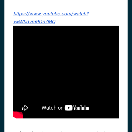
https://www.youtube.com/watch?
v=Whdvm9Dn7MQ