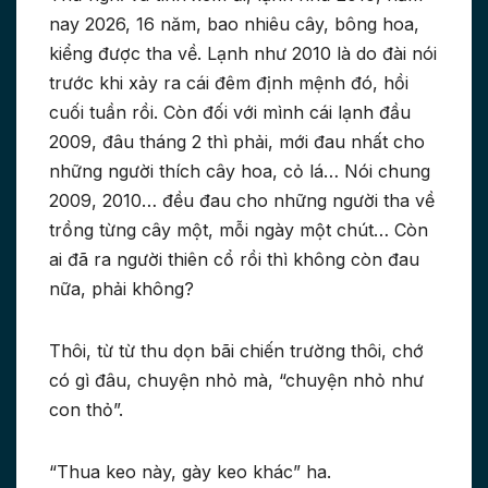
nay 2026, 16 năm, bao nhiêu cây, bông hoa,
kiểng được tha về. Lạnh như 2010 là do đài nói
trước khi xảy ra cái đêm định mệnh đó, hồi
cuối tuần rồi. Còn đối với mình cái lạnh đầu
2009, đâu tháng 2 thì phải, mới đau nhất cho
những người thích cây hoa, cỏ lá… Nói chung
2009, 2010… đều đau cho những người tha về
trồng từng cây một, mỗi ngày một chút… Còn
ai đã ra người thiên cổ rồi thì không còn đau
nữa, phải không?
Thôi, từ từ thu dọn bãi chiến trường thôi, chớ
có gì đâu, chuyện nhỏ mà, “chuyện nhỏ như
con thỏ”.
“Thua keo này, gày keo khác” ha.