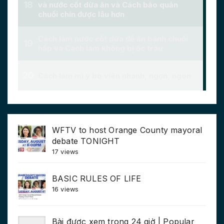
WFTV to host Orange County mayoral
debate TONIGHT
17 views
BASIC RULES OF LIFE
16 views
Bài được xem trong 24 giờ | Popular