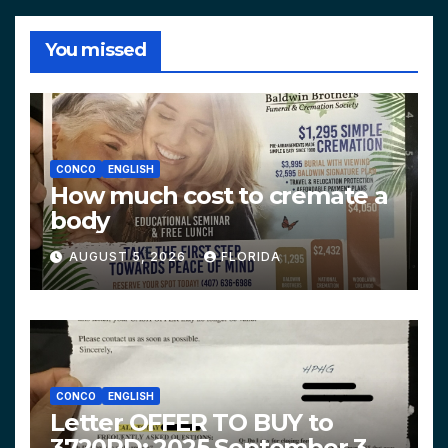
You missed
CONCO
ENGLISH
How much cost to cremate a
body
AUGUST 5, 2026
FLORIDA
CONCO
ENGLISH
Letter OFFER TO BUY to
3720RD: 2025 September 3