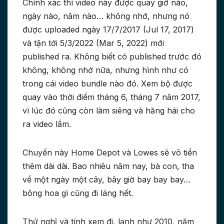
Chính xác thì video này được quay giờ nào,
ngày nào, năm nào… không nhớ, nhưng nó
được uploaded ngày 17/7/2017 (Jul 17, 2017)
và tận tới 5/3/2022 (Mar 5, 2022) mới
published ra. Không biết có published trước đó
không, không nhớ nữa, nhưng hình như có
trong cái video bundle nào đó. Xem bộ được
quay vào thời điểm tháng 6, tháng 7 năm 2017,
vì lúc đó cũng còn làm siêng và hăng hái cho
ra video lắm.
Chuyến này Home Depot và Lowes sẽ vô tiền
thêm dài dài. Bao nhiêu năm nay, bà con, tha
về một ngày một cây, bây giờ bay bay bay…
bông hoa gì cũng đi láng hết.
Thử nghĩ và tính xem đi, lạnh như 2010, năm