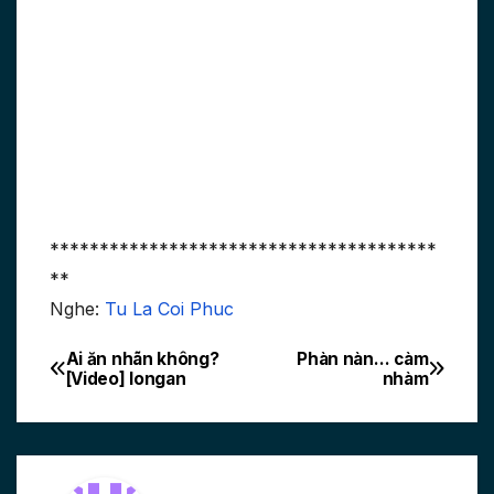
***************************************
**
Nghe:
Tu La Coi Phuc
Ai ăn nhãn không?
Phàn nàn… càm
Post
[Video] longan
nhàm
navigation