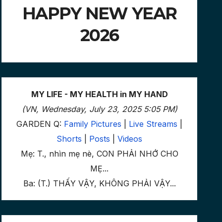
HAPPY NEW YEAR
2026
MY LIFE - MY HEALTH in MY HAND
(VN, Wednesday, July 23, 2025 5:05 PM)
GARDEN Q:
Family Pictures
|
Live Streams
|
Shorts
|
Posts
|
Videos
Mẹ: T., nhìn mẹ nè, CON PHẢI NHỚ CHO
MẸ...
Ba: (T.) THẤY VẬY, KHÔNG PHẢI VẬY...