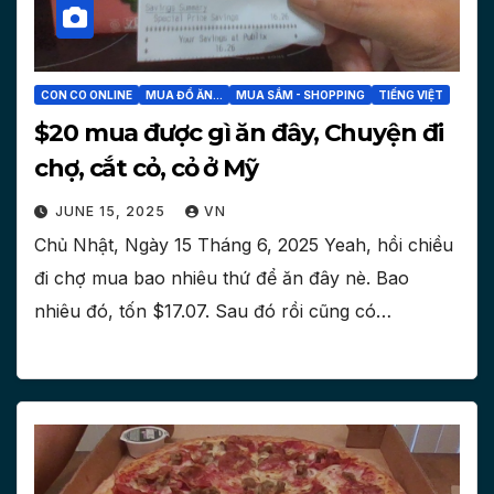
CON CO ONLINE
MUA ĐỒ ĂN...
MUA SẮM - SHOPPING
TIẾNG VIỆT
$20 mua được gì ăn đây, Chuyện đi
chợ, cắt cỏ, cỏ ở Mỹ
JUNE 15, 2025
VN
Chủ Nhật, Ngày 15 Tháng 6, 2025 Yeah, hồi chiều
đi chợ mua bao nhiêu thứ để ăn đây nè. Bao
nhiêu đó, tốn $17.07. Sau đó rồi cũng có…