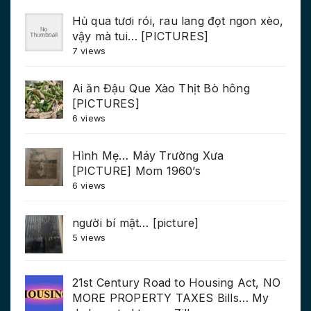
Hủ qua tươi rói, rau lang đọt ngon xèo,
vậy mà tui… [PICTURES]
7 views
Ai ăn Đậu Que Xào Thịt Bò hông
[PICTURES]
6 views
Hình Mẹ… Máy Trường Xưa
[PICTURE] Mom 1960’s
6 views
người bí mật… [picture]
5 views
21st Century Road to Housing Act, NO
MORE PROPERTY TAXES Bills… My