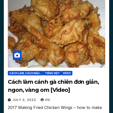
CÁCH LÀM, CÁCH NẤU...
TIẾNG VIỆT
VIDEO
Cách làm cánh gà chiên đơn giản,
ngon, vàng om [Video]
JULY 2, 2022
VN
2017 Making Fried Chicken Wings – how to make