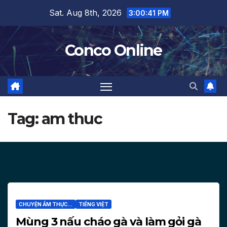
Skip
Sat. Aug 8th, 2026
3:00:43 PM
to
content
Conco Online
Tag:
am thuc
CHUYỆN ẨM THỰC...
TIẾNG VIỆT
Mùng 3 nấu cháo gà và làm gỏi gà