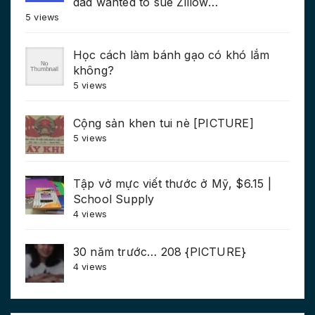
dad wanted to sue Zillow…
5 views
Học cách làm bánh gạo có khó lắm
không?
5 views
Cộng sản khen tui nè [PICTURE]
5 views
Tập vở mực viết thước ở Mỹ, $6.15 |
School Supply
4 views
30 năm trước… 208 {PICTURE}
4 views