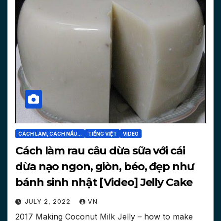
CÁCH LÀM, CÁCH NẤU...
TIẾNG VIỆT
VIDEO
Cách làm rau câu dừa sữa với cái
dừa nạo ngon, giòn, béo, đẹp như
bánh sinh nhật [Video] Jelly Cake
JULY 2, 2022
VN
2017 Making Coconut Milk Jelly – how to make