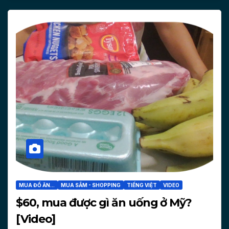
MUA ĐỒ ĂN...
MUA SẮM - SHOPPING
TIẾNG VIỆT
VIDEO
$60, mua được gì ăn uống ở Mỹ?
[Video]