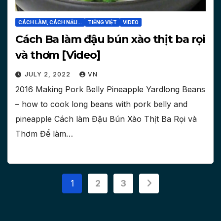
CÁCH LÀM, CÁCH NẤU...
TIẾNG VIỆT
VIDEO
Cách Ba làm đậu bún xào thịt ba rọi
và thơm [Video]
JULY 2, 2022
VN
2016 Making Pork Belly Pineapple Yardlong Beans
– how to cook long beans with pork belly and
pineapple Cách làm Đậu Bún Xào Thịt Ba Rọi và
Thơm Để làm…
Posts
1
2
3
pagination