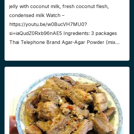
jelly with coconut milk, fresh coconut flesh,
condensed milk Watch –
https://youtu.be/w0BucVH7MU0?
si=iaQudZ0Rxb96nAE5 Ingredients: 3 packages
Thai Telephone Brand Agar-Agar Powder (mix…