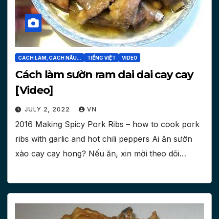
CÁCH LÀM, CÁCH NẤU...
TIẾNG VIỆT
VIDEO
Cách làm sườn ram dai dai cay cay
[Video]
JULY 2, 2022
VN
2016 Making Spicy Pork Ribs – how to cook pork
ribs with garlic and hot chili peppers Ai ăn sườn
xào cay cay hong? Nếu ăn, xin mời theo dõi…