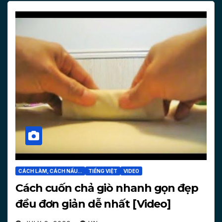
CÁCH LÀM, CÁCH NẤU...
TIẾNG VIỆT
VIDEO
Cách cuốn chả giò nhanh gọn đẹp
đều đơn giản dễ nhất [Video]