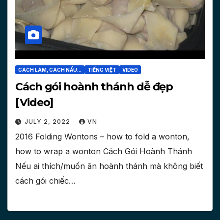
CÁCH LÀM, CÁCH NẤU...
TIẾNG VIỆT
VIDEO
Cách gói hoành thánh dễ đẹp
[Video]
JULY 2, 2022
VN
2016 Folding Wontons – how to fold a wonton,
how to wrap a wonton Cách Gói Hoành Thánh
Nếu ai thích/muốn ăn hoành thánh mà không biết
cách gói chiếc…