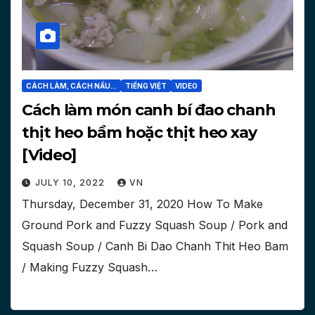
CÁCH LÀM, CÁCH NẤU...
TIẾNG VIỆT
VIDEO
Cách làm món canh bí đao chanh
thịt heo bầm hoặc thịt heo xay
[Video]
JULY 10, 2022
VN
Thursday, December 31, 2020 How To Make
Ground Pork and Fuzzy Squash Soup / Pork and
Squash Soup / Canh Bi Dao Chanh Thit Heo Bam
/ Making Fuzzy Squash…