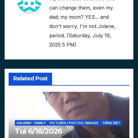
can change them, even my
dad; my mom? YES... and
don't worry, I'm not Jolene,
period. (Saturday, July 19,
2025 5 PM)
Related Post
GIA ĐÌNH - FAMILY
PICTURES / PHOTOS / IMAGES
TIẾNG VIỆT
Tui 6/18/2026