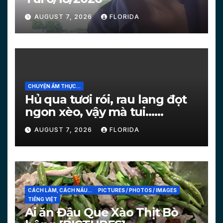
AUGUST 7, 2026
FLORIDA
CHUYỆN ẨM THỰC...
Hủ qua tươi rói, rau lang đọt
ngon xèo, vậy mà tui…
[PICTURES]
AUGUST 7, 2026
FLORIDA
CÁCH LÀM, CÁCH NẤU...
PICTURES / PHOTOS / IMAGES
TIẾNG VIỆT
Ai ăn Đậu Que Xào Thịt Bò