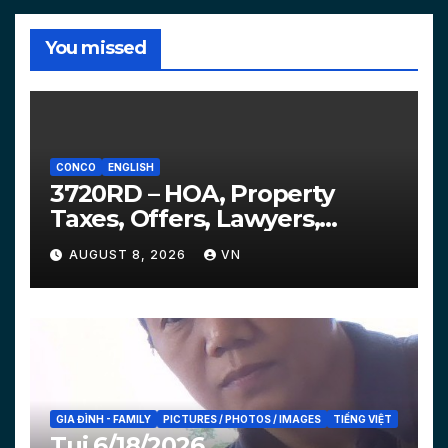
You missed
CONCO
ENGLISH
3720RD – HOA, Property
Taxes, Offers, Lawyers,
Courts…
AUGUST 8, 2026
VN
GIA ĐÌNH - FAMILY
PICTURES / PHOTOS / IMAGES
TIẾNG VIỆT
Tui 6/18/2026