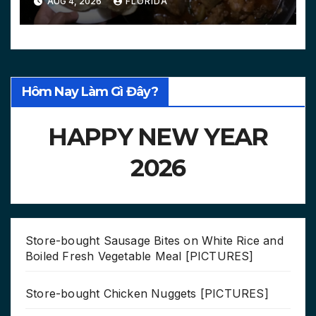
AUG 4, 2026
FLORIDA
[PICTURES, VIDEO]
Hôm Nay Làm Gì Đây?
HAPPY NEW YEAR
2026
Store-bought Sausage Bites on White Rice and
Boiled Fresh Vegetable Meal [PICTURES]
Store-bought Chicken Nuggets [PICTURES]