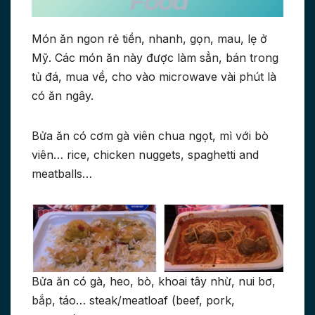
Food
Món ăn ngon rẻ tiền, nhanh, gọn, mau, lẹ ở
Mỹ. Các món ăn này được làm sẳn, bán trong
tủ đá, mua về, cho vào microwave vài phút là
có ăn ngây.
Bửa ăn có cơm gà viên chua ngọt, mì với bò
viên… rice, chicken nuggets, spaghetti and
meatballs…
Bửa ăn có gà, heo, bò, khoai tây nhừ, nui bơ,
bắp, táo… steak/meatloaf (beef, pork,