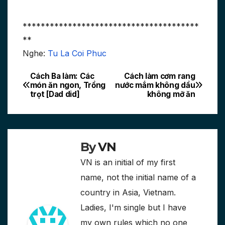
***************************************
**
Nghe:
Tu La Coi Phuc
Cách Ba làm: Các
Cách làm cơm rang
Post
món ăn ngon, Trồng
nước mắm không dầu
trọt [Dad did]
không mỡ ăn
navigation
By
VN
VN is an initial of my first
name, not the initial name of a
country in Asia, Vietnam.
Ladies, I'm single but I have
my own rules which no one