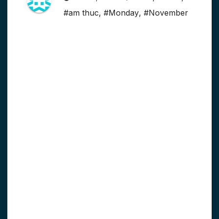
#am thuc
,
#Monday
,
#November