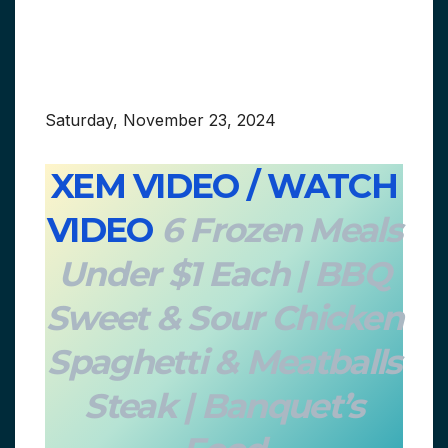
Saturday, November 23, 2024
XEM VIDEO / WATCH
VIDEO
6 Frozen Meals
Under $1 Each | BBQ
Sweet & Sour Chicken
Spaghetti & Meatballs
Steak | Banquet’s