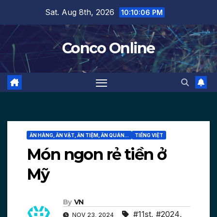
Skip
Sat. Aug 8th, 2026
10:10:07 PM
to
content
Conco Online
ĂN HÀNG, ĂN VẶT, ĂN TIỆM, ĂN QUÁN...
TIẾNG VIỆT
Món ngon rẻ tiền ở
Mỹ
By
VN
#11st
,
#2024
,
NOV 23, 2024