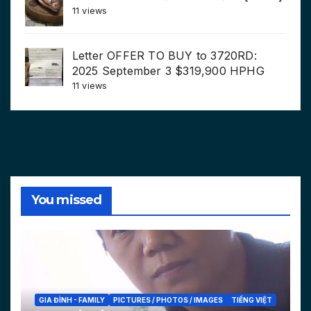
11 views
Letter OFFER TO BUY to 3720RD:
2025 September 3 $319,900 HPHG
11 views
You missed
GIA ĐÌNH - FAMILY
PICTURES / PHOTOS / IMAGES
TIẾNG VIỆT