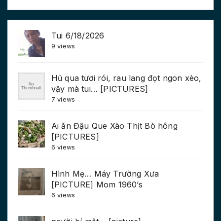
Tui 6/18/2026
9 views
Hủ qua tươi rói, rau lang đọt ngon xèo,
vậy mà tui… [PICTURES]
7 views
Ai ăn Đậu Que Xào Thịt Bò hông
[PICTURES]
6 views
Hình Mẹ… Máy Trường Xưa
[PICTURE] Mom 1960’s
6 views