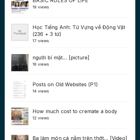
BASIC RULES OF LIFE
19 views
Học Tiếng Anh: Từ Vựng về Động Vật
(236 + 3 từ)
17 views
người bí mật… [picture]
16 views
Posts on Old Websites (P1)
14 views
How much cost to cremate a body
12 views
Ba làm món cá nằm trên thớt… [Video]