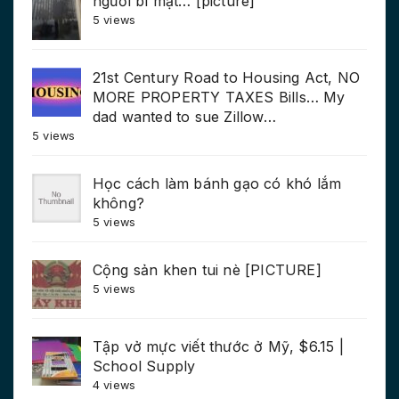
người bí mật… [picture]
5 views
21st Century Road to Housing Act, NO
MORE PROPERTY TAXES Bills… My
dad wanted to sue Zillow…
5 views
Học cách làm bánh gạo có khó lắm
không?
5 views
Cộng sản khen tui nè [PICTURE]
5 views
Tập vở mực viết thước ở Mỹ, $6.15 |
School Supply
4 views