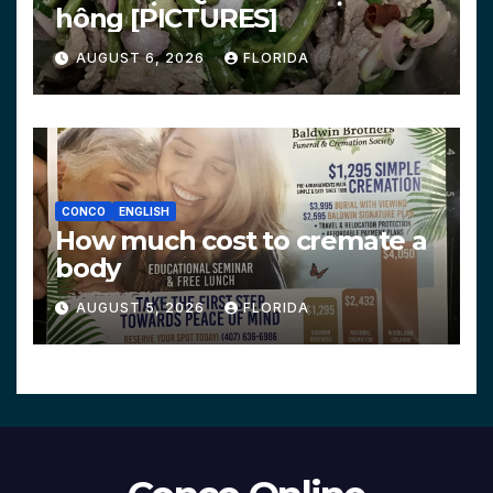
hông [PICTURES]
AUGUST 6, 2026
FLORIDA
CONCO
ENGLISH
How much cost to cremate a
body
AUGUST 5, 2026
FLORIDA