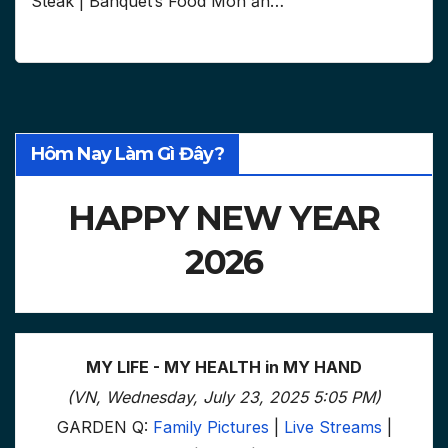
Steak | Banquet’s Food Món ăn…
Hôm Nay Làm Gì Đây?
HAPPY NEW YEAR
2026
MY LIFE - MY HEALTH in MY HAND
(VN, Wednesday, July 23, 2025 5:05 PM)
GARDEN Q:
Family Pictures
|
Live Streams
|