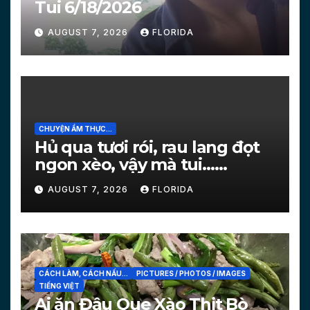
Tui 6/18/2026
AUGUST 7, 2026
FLORIDA
CHUYỆN ẨM THỰC...
Hủ qua tươi rói, rau lang đọt
ngon xèo, vậy mà tui…
[PICTURES]
AUGUST 7, 2026
FLORIDA
CÁCH LÀM, CÁCH NẤU...
PICTURES / PHOTOS / IMAGES
TIẾNG VIỆT
Ai ăn Đậu Que Xào Thịt Bò