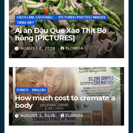
CÁCH LÀM, CÁCH NẤU...
PICTURES / PHOTOS / IMAGES
TIẾNG VIỆT
Ai ăn Đậu Que Xào Thịt Bò
hông [PICTURES]
AUGUST 6, 2026
FLORIDA
CONCO
ENGLISH
How much cost to cremate a
body
AUGUST 5, 2026
FLORIDA