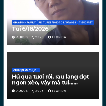
GIA ĐÌNH - FAMILY
PICTURES / PHOTOS / IMAGES
TIẾNG VIỆT
Tui 6/18/2026
AUGUST 7, 2026
FLORIDA
CHUYỆN ẨM THỰC...
Hủ qua tươi rói, rau lang đọt
ngon xèo, vậy mà tui…
[PICTURES]
AUGUST 7, 2026
FLORIDA