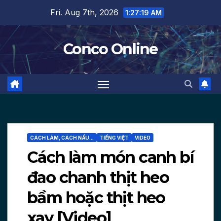
Skip
Fri. Aug 7th, 2026
1:27:21 AM
to
content
Conco Online
CÁCH LÀM, CÁCH NẤU...
TIẾNG VIỆT
VIDEO
Cách làm món canh bí
đao chanh thịt heo
bầm hoặc thịt heo
xay [Video]