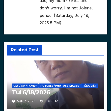
dad; my mom? YES... and
don't worry, I'm not Jolene,
period. (Saturday, July 19,
2025 5 PM)
Related Post
GIA ĐÌNH - FAMILY
PICTURES / PHOTOS / IMAGES
TIẾNG VIỆT
Tui 6/18/2026
AUG 7, 2026
FLORIDA