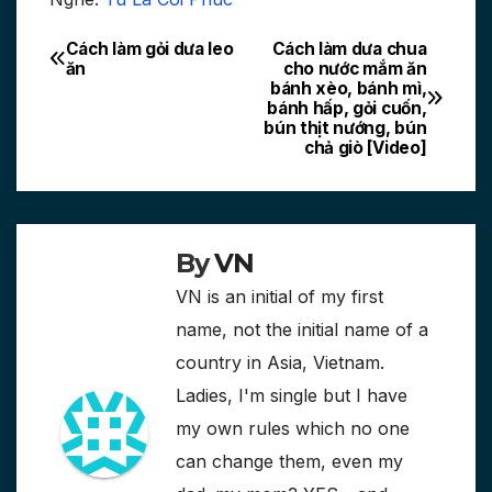
Cách làm gỏi dưa leo
Cách làm dưa chua
Post
ăn
cho nước mắm ăn
bánh xèo, bánh mì,
navigation
bánh hấp, gỏi cuốn,
bún thịt nướng, bún
chả giò [Video]
By
VN
VN is an initial of my first
name, not the initial name of a
country in Asia, Vietnam.
Ladies, I'm single but I have
my own rules which no one
can change them, even my