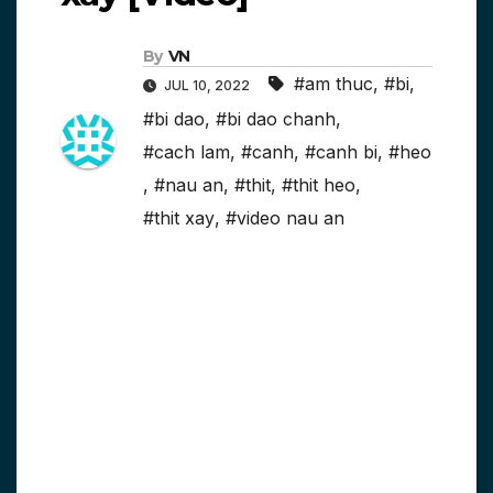
By
VN
#am thuc
,
#bi
,
JUL 10, 2022
#bi dao
,
#bi dao chanh
,
#cach lam
,
#canh
,
#canh bi
,
#heo
,
#nau an
,
#thit
,
#thit heo
,
#thit xay
,
#video nau an