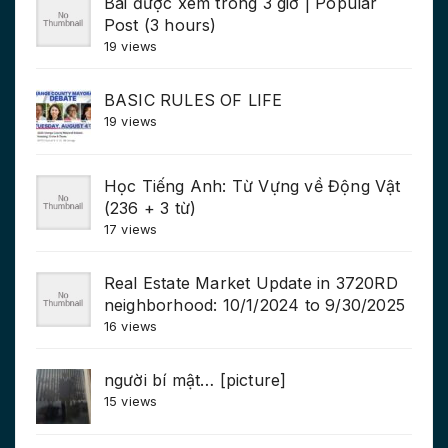
Bài được xem trong 3 giờ | Popular
Post (3 hours)
19 views
BASIC RULES OF LIFE
19 views
Học Tiếng Anh: Từ Vựng về Động Vật
(236 + 3 từ)
17 views
Real Estate Market Update in 3720RD
neighborhood: 10/1/2024 to 9/30/2025
16 views
người bí mật… [picture]
15 views