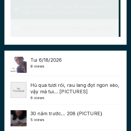
Tui 6/18/2026
8 views
Hủ qua tươi rói, rau lang đọt ngon xèo,
vậy mà tui… [PICTURES]
6 views
30 năm trước… 208 {PICTURE}
5 views