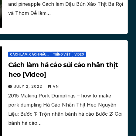
and pineapple Cách làm Đậu Bún Xào Thịt Ba Rọi
và Thơm Để làm…
CÁCH LÀM, CÁCH NẤU...
TIẾNG VIỆT
VIDEO
Cách làm há cảo sủi cảo nhân thịt
heo [Video]
JULY 2, 2022
VN
2015 Making Pork Dumplings – how to make
pork dumpling Há Cảo Nhân Thịt Heo Nguyên
Liệu: Bước 1: Trộn nhân bánh há cảo Bước 2: Gói
bánh há cảo…