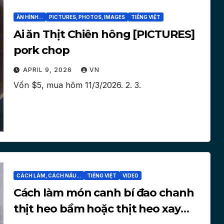
ĂN HÌNH...
PICTURES, PHOTOS, IMAGES
TIẾNG VIỆT
Ai ăn Thịt Chiên hông [PICTURES]
pork chop
APRIL 9, 2026
VN
Vốn $5, mua hôm 11/3/2026. 2. 3.
CÁCH LÀM, CÁCH NẤU...
TIẾNG VIỆT
VIDEO
Cách làm món canh bí đao chanh
thịt heo bầm hoặc thịt heo xay