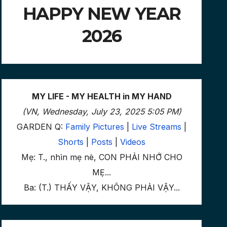
HAPPY NEW YEAR
2026
MY LIFE - MY HEALTH in MY HAND
(VN, Wednesday, July 23, 2025 5:05 PM)
GARDEN Q:
Family Pictures
|
Live Streams
|
Shorts
|
Posts
|
Videos
Mẹ: T., nhìn mẹ nè, CON PHẢI NHỚ CHO
MẸ...
Ba: (T.) THẤY VẬY, KHÔNG PHẢI VẬY...