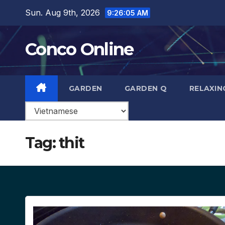
Skip
Sun. Aug 9th, 2026
9:26:07 AM
to
content
Conco Online
GARDEN
GARDEN Q
RELAXIN
Tag:
thit