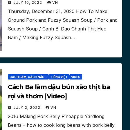
[Video]
JULY 10, 2022
VN
Thursday, December 31, 2020 How To Make
Ground Pork and Fuzzy Squash Soup / Pork and
Squash Soup / Canh Bi Dao Chanh Thit Heo
Bam / Making Fuzzy Squash…
CÁCH LÀM, CÁCH NẤU...
TIẾNG VIỆT
VIDEO
Cách Ba làm đậu bún xào thịt ba
rọi và thơm [Video]
JULY 2, 2022
VN
2016 Making Pork Belly Pineapple Yardlong
Beans – how to cook long beans with pork belly