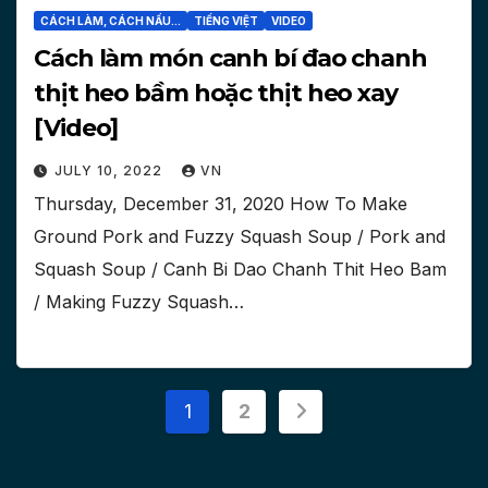
CÁCH LÀM, CÁCH NẤU...
TIẾNG VIỆT
VIDEO
Cách làm món canh bí đao chanh
thịt heo bầm hoặc thịt heo xay
[Video]
JULY 10, 2022
VN
Thursday, December 31, 2020 How To Make
Ground Pork and Fuzzy Squash Soup / Pork and
Squash Soup / Canh Bi Dao Chanh Thit Heo Bam
/ Making Fuzzy Squash…
Posts
1
2
pagination