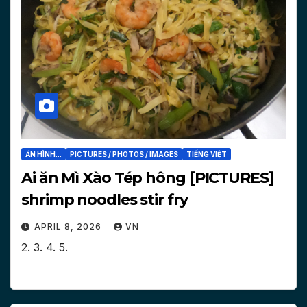
ĂN HÌNH...
PICTURES / PHOTOS / IMAGES
TIẾNG VIỆT
Ai ăn Mì Xào Tép hông [PICTURES]
shrimp noodles stir fry
APRIL 8, 2026
VN
2. 3. 4. 5.