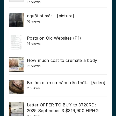
17 views
người bí mật… [picture]
16 views
Posts on Old Websites (P1)
14 views
How much cost to cremate a body
12 views
Ba làm món cá nằm trên thớt… [Video]
11 views
Letter OFFER TO BUY to 3720RD:
2025 September 3 $319,900 HPHG