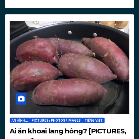
ĂN HÌNH...
PICTURES / PHOTOS / IMAGES
TIẾNG VIỆT
Ai ăn khoai lang hông? [PICTURES,