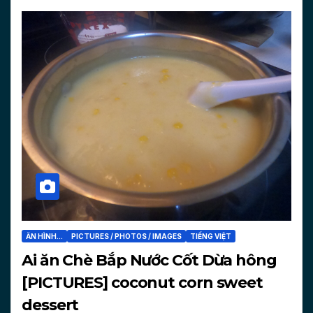
ĂN HÌNH...
PICTURES / PHOTOS / IMAGES
TIẾNG VIỆT
Ai ăn Chè Bắp Nước Cốt Dừa hông
[PICTURES] coconut corn sweet
dessert