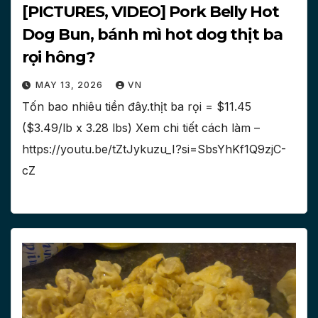
[PICTURES, VIDEO] Pork Belly Hot
Dog Bun, bánh mì hot dog thịt ba
rọi hông?
MAY 13, 2026
VN
Tốn bao nhiêu tiền đây.thịt ba rọi = $11.45
($3.49/lb x 3.28 lbs) Xem chi tiết cách làm –
https://youtu.be/tZtJykuzu_I?si=SbsYhKf1Q9zjC-
cZ