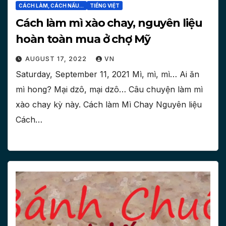
CÁCH LÀM, CÁCH NẤU...
TIẾNG VIỆT
Cách làm mì xào chay, nguyên liệu
hoàn toàn mua ở chợ Mỹ
AUGUST 17, 2022
VN
Saturday, September 11, 2021 Mì, mì, mì… Ai ăn
mì hong? Mại dzô, mại dzô… Câu chuyện làm mì
xào chay kỳ này. Cách làm Mì Chay Nguyên liệu
Cách…