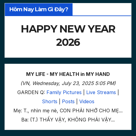
Hôm Nay Làm Gì Đây?
HAPPY NEW YEAR
2026
MY LIFE - MY HEALTH in MY HAND
(VN, Wednesday, July 23, 2025 5:05 PM)
GARDEN Q:
Family Pictures
|
Live Streams
|
Shorts
|
Posts
|
Videos
Mẹ: T., nhìn mẹ nè, CON PHẢI NHỚ CHO MẸ...
Ba: (T.) THẤY VẬY, KHÔNG PHẢI VẬY...