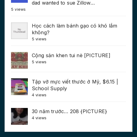
dad wanted to sue Zillow…
5 views
Học cách làm bánh gạo có khó lắm
không?
5 views
Cộng sản khen tui nè [PICTURE]
5 views
Tập vở mực viết thước ở Mỹ, $6.15 |
School Supply
4 views
30 năm trước… 208 {PICTURE}
4 views