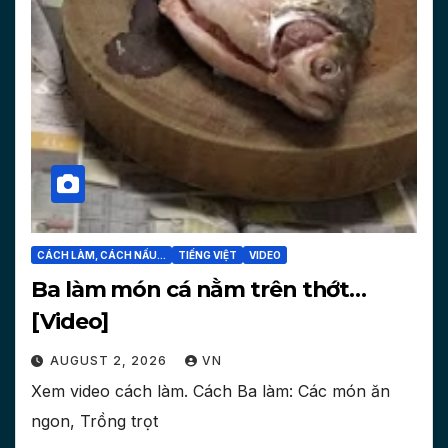
CÁCH LÀM, CÁCH NẤU...
TIẾNG VIỆT
VIDEO
Ba làm món cá nằm trên thớt…
[Video]
AUGUST 2, 2026
VN
Xem video cách làm. Cách Ba làm: Các món ăn
ngon, Trồng trọt