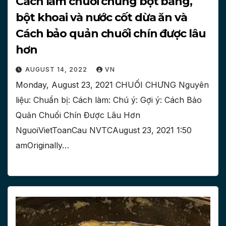
Cách làm chuối chưng bột báng,
bột khoai và nước cốt dừa ăn và
Cách bảo quản chuối chín được lâu
hơn
AUGUST 14, 2022
VN
Monday, August 23, 2021 CHUỐI CHƯNG Nguyên
liệu: Chuẩn bị: Cách làm: Chú ý: Gợi ý: Cách Bảo
Quản Chuối Chín Được Lâu Hơn
NguoiVietToanCau NVTCAugust 23, 2021 1:50
amOriginally…