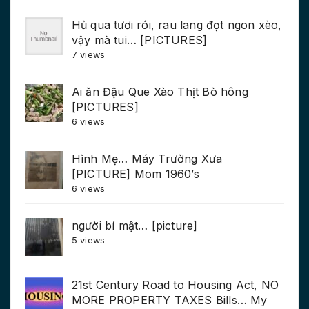
Hủ qua tươi rói, rau lang đọt ngon xèo,
vậy mà tui… [PICTURES]
7 views
Ai ăn Đậu Que Xào Thịt Bò hông
[PICTURES]
6 views
Hình Mẹ… Máy Trường Xưa
[PICTURE] Mom 1960’s
6 views
người bí mật… [picture]
5 views
21st Century Road to Housing Act, NO
MORE PROPERTY TAXES Bills… My