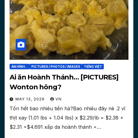
ĂN HÌNH...
PICTURES / PHOTOS / IMAGES
TIẾNG VIỆT
Ai ăn Hoành Thánh… [PICTURES]
Wonton hông?
MAY 13, 2026
VN
Tốn hết bao nhiêu tiền hả?Bao nhiêu đây nè .2 vĩ
thịt xay (1.01 lbs + 1.04 lbs) x $2.29/lb = $2.38 +
$2.31 =$4.691 xấp da hoành thánh =…