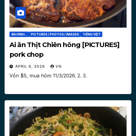
ĂN HÌNH...
PICTURES / PHOTOS / IMAGES
TIẾNG VIỆT
Ai ăn Thịt Chiên hông [PICTURES]
pork chop
APRIL 9, 2026
VN
Vốn $5, mua hôm 11/3/2026. 2. 3.