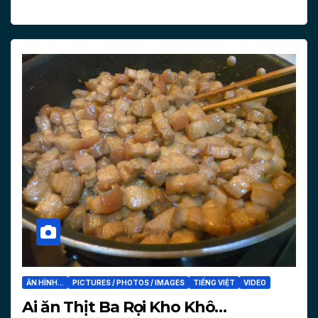
ĂN HÌNH...
PICTURES / PHOTOS / IMAGES
TIẾNG VIỆT
VIDEO
Ai ăn Thịt Ba Rọi Kho Khô…