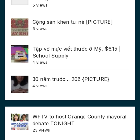
5 views
Cộng sản khen tui nè [PICTURE]
5 views
Tập vở mực viết thước ở Mỹ, $6.15 |
School Supply
4 views
30 năm trước… 208 {PICTURE}
4 views
WFTV to host Orange County mayoral
debate TONIGHT
23 views