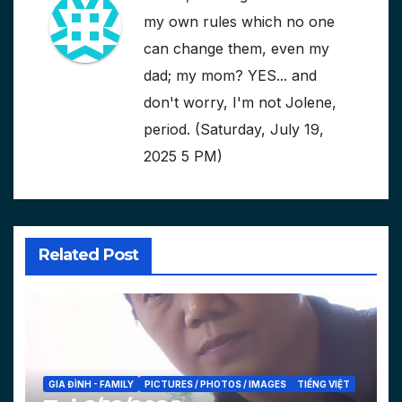
my own rules which no one
can change them, even my
dad; my mom? YES... and
don't worry, I'm not Jolene,
period. (Saturday, July 19,
2025 5 PM)
Related Post
GIA ĐÌNH - FAMILY
PICTURES / PHOTOS / IMAGES
TIẾNG VIỆT