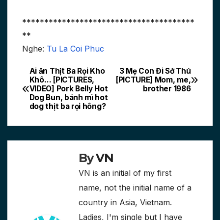
***************************************
**
Nghe:
Tu La Coi Phuc
Ai ăn Thịt Ba Rọi Kho
3 Mẹ Con Đi Sở Thú
Post
Khô… [PICTURES,
[PICTURE] Mom, me,
VIDEO] Pork Belly Hot
brother 1986
navigation
Dog Bun, bánh mì hot
dog thịt ba rọi hông?
By
VN
VN is an initial of my first
name, not the initial name of a
country in Asia, Vietnam.
Ladies, I'm single but I have