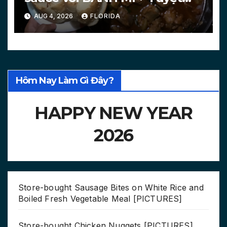
chiêu làm bánh mì nóng
AUG 4, 2026
FLORIDA
[PICTURES, VIDEO]
Hôm Nay Làm Gì Đây?
HAPPY NEW YEAR
2026
Store-bought Sausage Bites on White Rice and
Boiled Fresh Vegetable Meal [PICTURES]
Store-bought Chicken Nuggets [PICTURES]