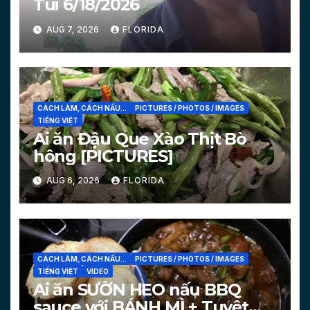
Tui 6/18/2026
AUG 7, 2026
FLORIDA
CÁCH LÀM, CÁCH NẤU...
PICTURES / PHOTOS / IMAGES
TIẾNG VIỆT
Ai ăn Đậu Que Xào Thịt Bò
hông [PICTURES]
AUG 6, 2026
FLORIDA
CÁCH LÀM, CÁCH NẤU...
PICTURES / PHOTOS / IMAGES
TIẾNG VIỆT
VIDEO
Ai ăn SƯỜN HEO nấu BBQ
sauce với BÁNH MÌ + Tuyệt