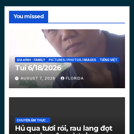
You missed
GIA ĐÌNH - FAMILY
PICTURES / PHOTOS / IMAGES
TIẾNG VIỆT
Tui 6/18/2026
AUGUST 7, 2026
FLORIDA
CHUYỆN ẨM THỰC...
Hủ qua tươi rói, rau lang đọt