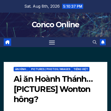
Skip
Sat. Aug 8th, 2026
5:10:38 PM
to
content
Conco Online
ĂN HÌNH...
PICTURES / PHOTOS / IMAGES
TIẾNG VIỆT
Ai ăn Hoành Thánh…
[PICTURES] Wonton
hông?