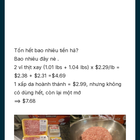
Tốn hết bao nhiêu tiền hả?
Bao nhiêu đây nè .
2 vĩ thịt xay (1.01 lbs + 1.04 lbs) x $2.29/lb =
$2.38 + $2.31 =$4.69
1 xấp da hoành thánh = $2.99, nhưng không
có dùng hết, còn lại một mớ
==> $7.68