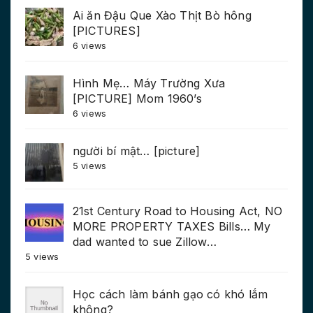
Ai ăn Đậu Que Xào Thịt Bò hông
[PICTURES]
6 views
Hình Mẹ… Máy Trường Xưa
[PICTURE] Mom 1960’s
6 views
người bí mật… [picture]
5 views
21st Century Road to Housing Act, NO
MORE PROPERTY TAXES Bills… My
dad wanted to sue Zillow…
5 views
Học cách làm bánh gạo có khó lắm
không?