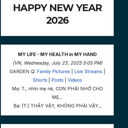
HAPPY NEW YEAR
2026
MY LIFE - MY HEALTH in MY HAND
(VN, Wednesday, July 23, 2025 5:05 PM)
GARDEN Q:
Family Pictures
|
Live Streams
|
Shorts
|
Posts
|
Videos
Mẹ: T., nhìn mẹ nè, CON PHẢI NHỚ CHO
MẸ...
Ba: (T.) THẤY VẬY, KHÔNG PHẢI VẬY...