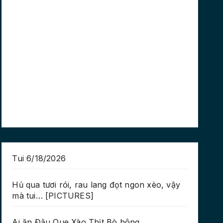
Tui 6/18/2026
Hủ qua tươi rói, rau lang đọt ngon xèo, vậy
mà tui… [PICTURES]
Ai ăn Đậu Que Xào Thịt Bò hông