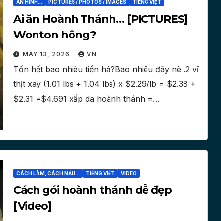
ĂN HÌNH...
PICTURES / PHOTOS / IMAGES
TIẾNG VIỆT
Ai ăn Hoành Thánh… [PICTURES]
Wonton hông?
MAY 13, 2026
VN
Tốn hết bao nhiêu tiền hả?Bao nhiêu đây nè .2 vĩ
thịt xay (1.01 lbs + 1.04 lbs) x $2.29/lb = $2.38 +
$2.31 =$4.691 xấp da hoành thánh =…
CÁCH LÀM, CÁCH NẤU...
TIẾNG VIỆT
VIDEO
Cách gói hoành thánh dễ đẹp
[Video]