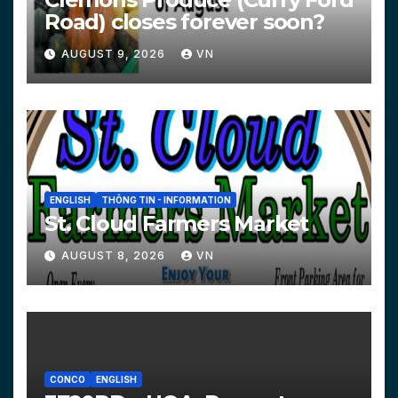
Road) closes forever soon?
AUGUST 9, 2026
VN
ENGLISH
THÔNG TIN - INFORMATION
St. Cloud Farmers Market
AUGUST 8, 2026
VN
CONCO
ENGLISH