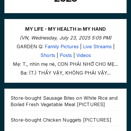
MY LIFE - MY HEALTH in MY HAND
(VN, Wednesday, July 23, 2025 5:05 PM)
GARDEN Q:
Family Pictures
|
Live Streams
|
Shorts
|
Posts
|
Videos
Mẹ: T., nhìn mẹ nè, CON PHẢI NHỚ CHO MẸ...
Ba: (T.) THẤY VẬY, KHÔNG PHẢI VẬY...
Store-bought Sausage Bites on White Rice and
Boiled Fresh Vegetable Meal [PICTURES]
Store-bought Chicken Nuggets [PICTURES]