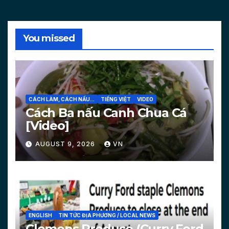
You missed
CÁCH LÀM, CÁCH NẤU...
TIẾNG VIỆT
VIDEO
Cách Ba nấu Canh Chua Cá
[Video]
AUGUST 9, 2026
VN
ENGLISH
TIN TỨC ĐỊA PHƯƠNG / LOCAL NEWS
Clemons Produce (Curry Ford