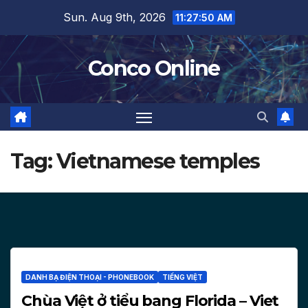
Skip
Sun. Aug 9th, 2026
11:27:51 AM
to
content
Conco Online
Tag:
Vietnamese temples
DANH BẠ ĐIỆN THOẠI - PHONEBOOK
TIẾNG VIỆT
Chùa Việt ở tiểu bang Florida – Viet