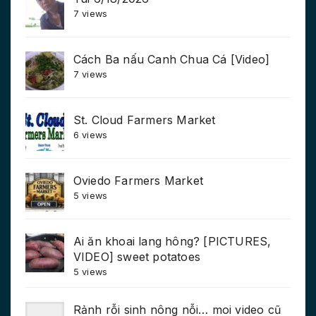
7 views
Cách Ba nấu Canh Chua Cá [Video]
7 views
St. Cloud Farmers Market
6 views
Oviedo Farmers Market
5 views
Ai ăn khoai lang hông? [PICTURES,
VIDEO] sweet potatoes
5 views
Rảnh rỗi sinh nông nỗi… moi video cũ