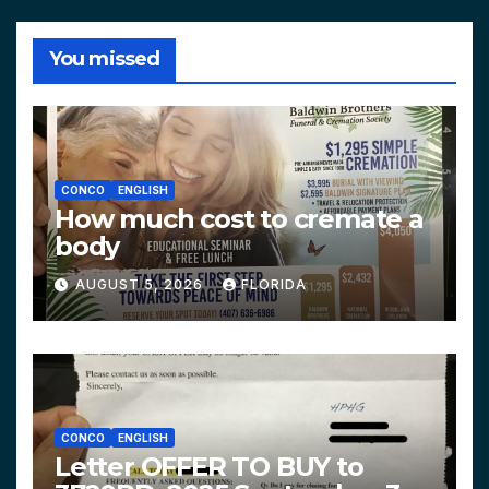
You missed
CONCO
ENGLISH
How much cost to cremate a
body
AUGUST 5, 2026
FLORIDA
CONCO
ENGLISH
Letter OFFER TO BUY to