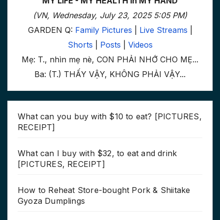
MY LIFE - MY HEALTH in MY HAND
(VN, Wednesday, July 23, 2025 5:05 PM)
GARDEN Q:
Family Pictures
|
Live Streams
|
Shorts
|
Posts
|
Videos
Mẹ: T., nhìn mẹ nè, CON PHẢI NHỚ CHO MẸ...
Ba: (T.) THẤY VẬY, KHÔNG PHẢI VẬY...
What can you buy with $10 to eat? [PICTURES,
RECEIPT]
What can I buy with $32, to eat and drink
[PICTURES, RECEIPT]
How to Reheat Store-bought Pork & Shiitake
Gyoza Dumplings