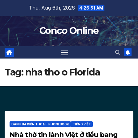
Skip
Thu. Aug 6th, 2026
4:26:52 AM
to
content
Conco Online
Tag:
nha tho o Florida
DANH BẠ ĐIỆN THOẠI - PHONEBOOK
TIẾNG VIỆT
Nhà thờ tin lành Việt ở tiểu bang