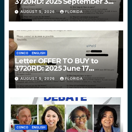
3720RD: 2025 September 3
$319,900 HPHG
AUGUST 5, 2026
FLORIDA
CONCO
ENGLISH
Letter OFFER TO BUY to
3720RD: 2025 June 17
$312,200 HPHG
AUGUST 5, 2026
FLORIDA
CONCO
ENGLISH