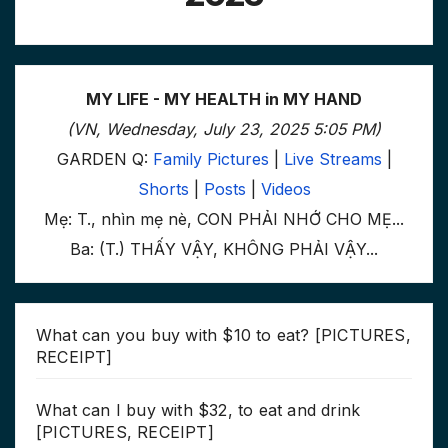
MY LIFE - MY HEALTH in MY HAND
(VN, Wednesday, July 23, 2025 5:05 PM)
GARDEN Q:
Family Pictures
|
Live Streams
|
Shorts
|
Posts
|
Videos
Mẹ: T., nhìn mẹ nè, CON PHẢI NHỚ CHO MẸ...
Ba: (T.) THẤY VẬY, KHÔNG PHẢI VẬY...
What can you buy with $10 to eat? [PICTURES,
RECEIPT]
What can I buy with $32, to eat and drink
[PICTURES, RECEIPT]