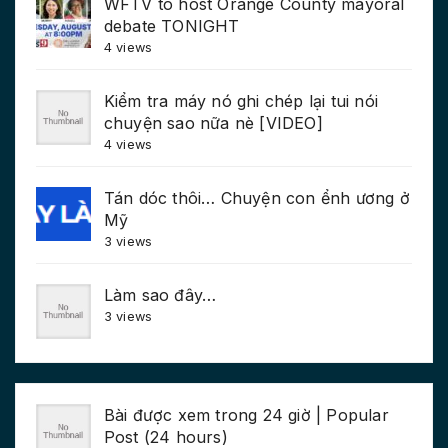
WFTV to host Orange County mayoral
debate TONIGHT
4 views
Kiểm tra máy nó ghi chép lại tui nói
chuyện sao nữa nè [VIDEO]
4 views
Tán dóc thôi… Chuyện con ểnh ương ở
Mỹ
3 views
Làm sao đây…
3 views
Bài được xem trong 24 giờ | Popular
Post (24 hours)