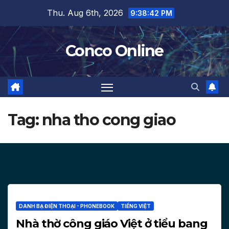
Skip
Thu. Aug 6th, 2026
9:38:42 PM
to
content
Conco Online
Tag:
nha tho cong giao
DANH BẠ ĐIỆN THOẠI - PHONEBOOK
TIẾNG VIỆT
Nhà thờ công giáo Việt ở tiểu bang