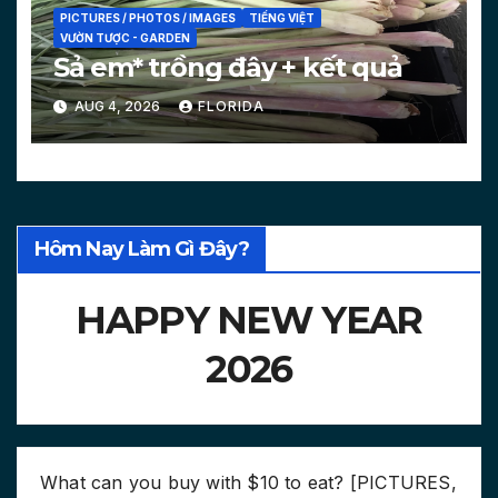
PICTURES / PHOTOS / IMAGES
TIẾNG VIỆT
VƯỜN TƯỢC - GARDEN
Sả em* trồng đây + kết quả
AUG 4, 2026
FLORIDA
Hôm Nay Làm Gì Đây?
HAPPY NEW YEAR
2026
What can you buy with $10 to eat? [PICTURES,