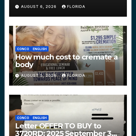
AUGUST 6, 2026
FLORIDA
CONCO
ENGLISH
How much cost to cremate a
body
AUGUST 5, 2026
FLORIDA
CONCO
ENGLISH
Letter OFFER TO BUY to
3720RD: 2025 September 3