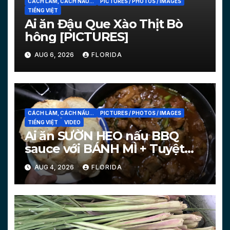
CÁCH LÀM, CÁCH NẤU...
PICTURES / PHOTOS / IMAGES
TIẾNG VIỆT
Ai ăn Đậu Que Xào Thịt Bò
hông [PICTURES]
AUG 6, 2026
FLORIDA
CÁCH LÀM, CÁCH NẤU...
PICTURES / PHOTOS / IMAGES
TIẾNG VIỆT
VIDEO
Ai ăn SƯỜN HEO nấu BBQ
sauce với BÁNH MÌ + Tuyệt
chiêu làm bánh mì nóng
AUG 4, 2026
FLORIDA
[PICTURES, VIDEO]