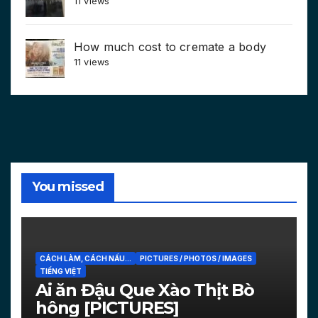
11 views
How much cost to cremate a body
11 views
You missed
CÁCH LÀM, CÁCH NẤU...
PICTURES / PHOTOS / IMAGES
TIẾNG VIỆT
Ai ăn Đậu Que Xào Thịt Bò
hông [PICTURES]