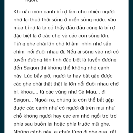
Khi nấu món canh bí rợ làm cho nhiều người
nhớ lại thuở thời sống ở miền sông nước. Vào
mùa bí rợ là ta có thấy đâu đâu cũng là bí rợ
đặc biệt là ở các chợ và các con sông lớn.
Từng ghe chài lớn chở khẳm, nhìn như sắp
chìm, nối đuôi nhau đi. Nếu ai sống vào nơi có
tuyến đường liên tỉnh đặc biệt là tuyến đường
đến Saigon thì không thể không nhớ cảnh
này. Lúc bấy giờ, người ta hay bắt gặp được
các ghe chài thật thật là lớn nối đuôi nhau chở
bí, khoai,… từ các vùng như Cà Mau… đi
Saigon… Ngoài ra, chúng ta còn thể bắt gặp
được các cảnh như có người đi trên mui như
chỗ không người hay các em nhỏ ngồi trơ trơ
phía sau buồn lái hoặc phía trước mũi ghe.
Những cảnh này, ai chưa từng đi ghe qua, rất