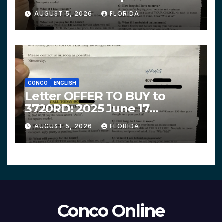
$319,900 HPHG
AUGUST 5, 2026
FLORIDA
CONCO
ENGLISH
Letter OFFER TO BUY to
3720RD: 2025 June 17
$312,200 HPHG
AUGUST 5, 2026
FLORIDA
Conco Online