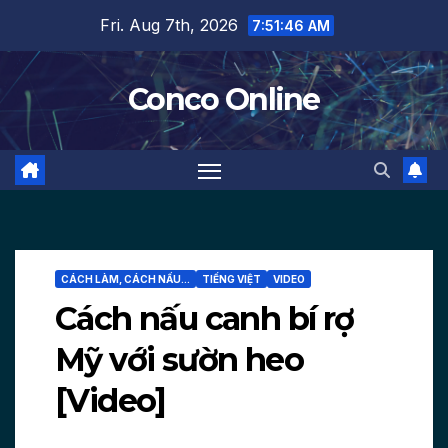
Skip
Fri. Aug 7th, 2026
7:51:47 AM
to
content
Conco Online
CÁCH LÀM, CÁCH NẤU...
TIẾNG VIỆT
VIDEO
Cách nấu canh bí rợ
Mỹ với sườn heo
[Video]