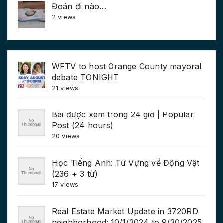
Đoán đi nào…
2 views
WFTV to host Orange County mayoral
debate TONIGHT
21 views
Bài được xem trong 24 giờ | Popular
Post (24 hours)
20 views
Học Tiếng Anh: Từ Vựng về Động Vật
(236 + 3 từ)
17 views
Real Estate Market Update in 3720RD
neighborhood: 10/1/2024 to 9/30/2025