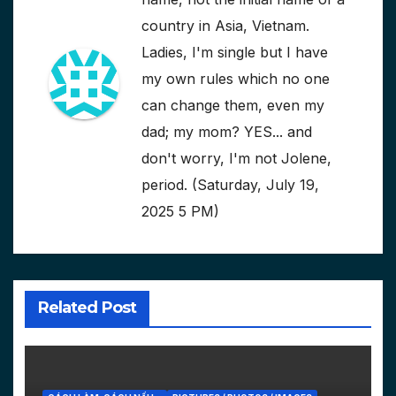
country in Asia, Vietnam.
Ladies, I'm single but I have
my own rules which no one
can change them, even my
dad; my mom? YES... and
don't worry, I'm not Jolene,
period. (Saturday, July 19,
2025 5 PM)
Related Post