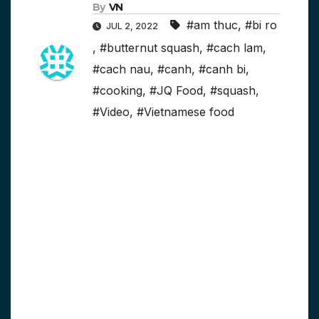
By
VN
#am thuc
,
#bi ro
JUL 2, 2022
,
#butternut squash
,
#cach lam
,
#cach nau
,
#canh
,
#canh bi
,
#cooking
,
#JQ Food
,
#squash
,
#Video
,
#Vietnamese food