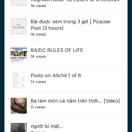
16 views
Bài được xem trong 3 giờ | Popular
Post (3 hours)
16 views
BASIC RULES OF LIFE
16 views
Posts on Allchit 1 of 6
13 views
Ba làm món cá nằm trên thớt… [Video]
11 views
người bí mật…