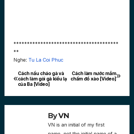
***************************************
**
Nghe:
Tu La Coi Phuc
Cách nấu cháo gà và
Cách làm nước mắm
Post
cách làm gỏi gà kiểu lạ
chấm đồ xào [Video]
của Ba [Video]
navigation
By
VN
VN is an initial of my first
name, not the initial name of a