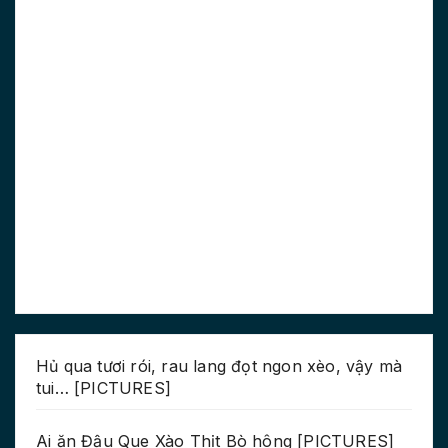
Hủ qua tươi rói, rau lang đọt ngon xèo, vậy mà
tui… [PICTURES]
Ai ăn Đậu Que Xào Thịt Bò hông [PICTURES]