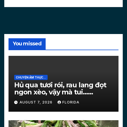
You missed
CHUYỆN ẨM THỰC...
Hủ qua tươi rói, rau lang đọt
ngon xèo, vậy mà tui…
[PICTURES]
AUGUST 7, 2026
FLORIDA