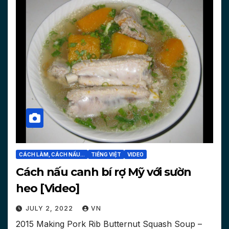
CÁCH LÀM, CÁCH NẤU...
TIẾNG VIỆT
VIDEO
Cách nấu canh bí rợ Mỹ với sườn
heo [Video]
JULY 2, 2022
VN
2015 Making Pork Rib Butternut Squash Soup –