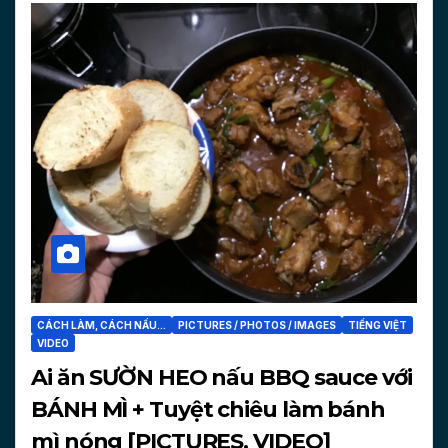
CÁCH LÀM, CÁCH NẤU...
PICTURES / PHOTOS / IMAGES
TIẾNG VIỆT
VIDEO
Ai ăn SƯỜN HEO nấu BBQ sauce với
BÁNH MÌ + Tuyệt chiêu làm bánh
mì nóng [PICTURES, VIDEO]