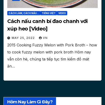
CÁCH LÀM, CÁCH NẤU...
TIẾNG VIỆT
VIDEO
Cách nấu canh bí đao chanh với
xúp heo [Video]
MAY 25, 2022
VN
2015 Cooking Fuzzy Melon with Pork Broth – how
to cook fuzzy melon with pork broth Hôm nay
vẫn còn hè, chúng ta tiếp tục tìm kiếm đồ mát
ăn…
Hôm Nay Làm Gì Đây?