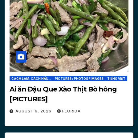
CÁCH LÀM, CÁCH NẤU...
PICTURES / PHOTOS / IMAGES
TIẾNG VIỆT
Ai ăn Đậu Que Xào Thịt Bò hông
[PICTURES]
AUGUST 6, 2026
FLORIDA