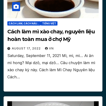
CÁCH LÀM, CÁCH NẤU...
TIẾNG VIỆT
Cách làm mì xào chay, nguyên liệu
hoàn toàn mua ở chợ Mỹ
AUGUST 17, 2022
VN
Saturday, September 11, 2021 Mì, mì, mì… Ai ăn
mì hong? Mại dzô, mại dzô… Câu chuyện làm mì
xào chay kỳ này. Cách làm Mì Chay Nguyên liệu
Cách…