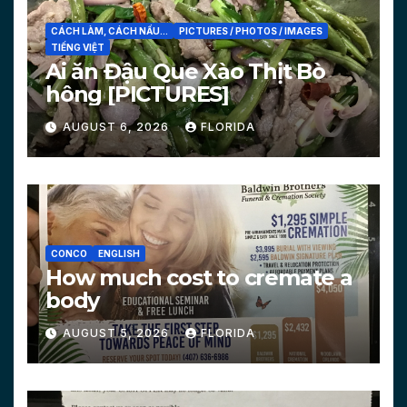
CÁCH LÀM, CÁCH NẤU...
PICTURES / PHOTOS / IMAGES
TIẾNG VIỆT
Ai ăn Đậu Que Xào Thịt Bò
hông [PICTURES]
AUGUST 6, 2026
FLORIDA
CONCO
ENGLISH
How much cost to cremate a
body
AUGUST 5, 2026
FLORIDA