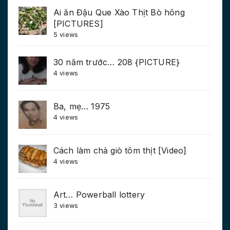
Ai ăn Đậu Que Xào Thịt Bò hông
[PICTURES]
5 views
30 năm trước… 208 {PICTURE}
4 views
Ba, mẹ… 1975
4 views
Cách làm chả giò tôm thịt [Video]
4 views
Art… Powerball lottery
3 views