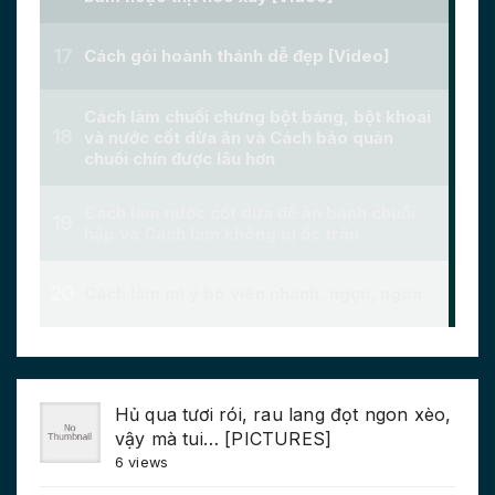
Hủ qua tươi rói, rau lang đọt ngon xèo,
vậy mà tui… [PICTURES]
6 views