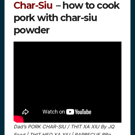
Char-Siu
– how to cook
pork with char-siu
powder
Dad’s PORK CHAR-SIU / THIT XA XIU By JQ
Food | THIT HEO XA XIU | BARBECUE BBq.