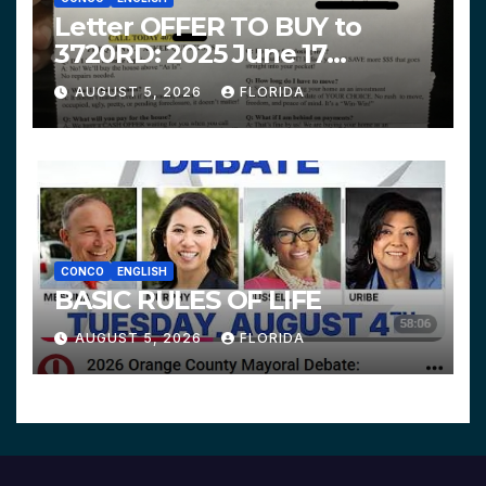
Letter OFFER TO BUY to
3720RD: 2025 June 17
$312,200 HPHG
AUGUST 5, 2026
FLORIDA
CONCO
ENGLISH
BASIC RULES OF LIFE
AUGUST 5, 2026
FLORIDA