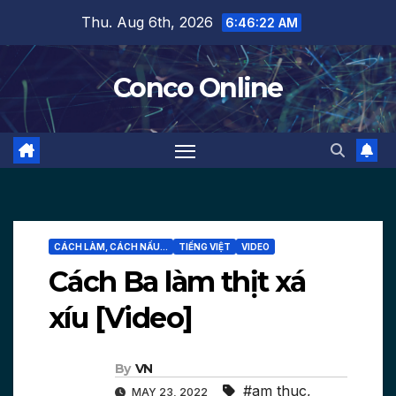
Skip
Thu. Aug 6th, 2026
6:46:24 AM
to
content
Conco Online
CÁCH LÀM, CÁCH NẤU...
TIẾNG VIỆT
VIDEO
Cách Ba làm thịt xá
xíu [Video]
By
VN
#am thuc
,
MAY 23, 2022