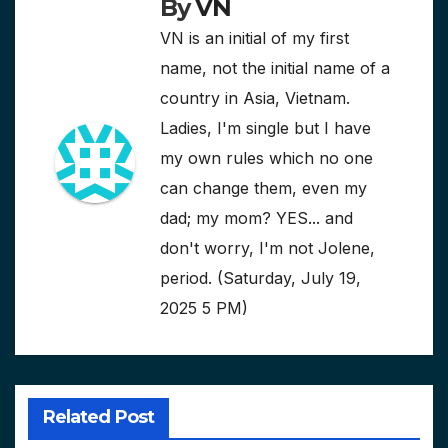
By
VN
VN is an initial of my first
name, not the initial name of a
country in Asia, Vietnam.
Ladies, I'm single but I have
my own rules which no one
can change them, even my
dad; my mom? YES... and
don't worry, I'm not Jolene,
period. (Saturday, July 19,
2025 5 PM)
Related Post