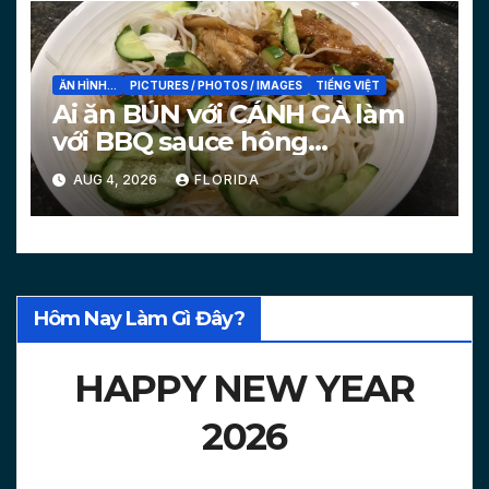
ĂN HÌNH...
PICTURES / PHOTOS / IMAGES
TIẾNG VIỆT
Ai ăn BÚN với CÁNH GÀ làm
với BBQ sauce hông
[PICTURES]
AUG 4, 2026
FLORIDA
Hôm Nay Làm Gì Đây?
HAPPY NEW YEAR
2026