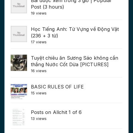
Bài được xem trong 3 giờ | Popular
Post (3 hours)
19 views
Học Tiếng Anh: Từ Vựng về Động Vật
(236 + 3 từ)
17 views
Tuyệt chiêu ăn Sương Sáo không cần
thắng Nước Cốt Dừa [PICTURES]
16 views
BASIC RULES OF LIFE
15 views
Posts on Allchit 1 of 6
13 views