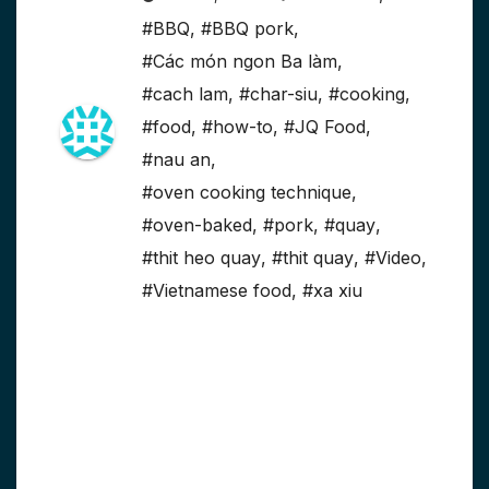
#BBQ
,
#BBQ pork
,
#Các món ngon Ba làm
,
#cach lam
,
#char-siu
,
#cooking
,
#food
,
#how-to
,
#JQ Food
,
#nau an
,
#oven cooking technique
,
#oven-baked
,
#pork
,
#quay
,
#thit heo quay
,
#thit quay
,
#Video
,
#Vietnamese food
,
#xa xiu