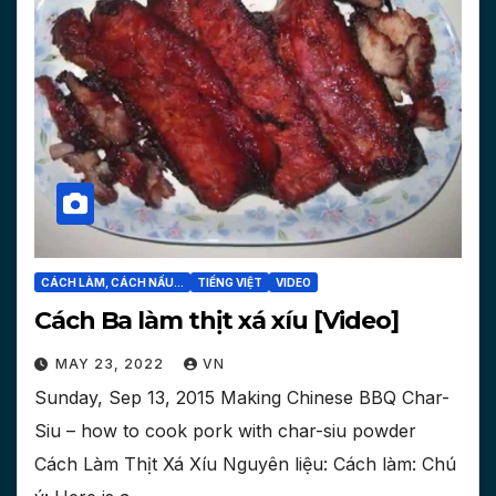
CÁCH LÀM, CÁCH NẤU...
TIẾNG VIỆT
VIDEO
Cách Ba làm thịt xá xíu [Video]
MAY 23, 2022
VN
Sunday, Sep 13, 2015 Making Chinese BBQ Char-
Siu – how to cook pork with char-siu powder
Cách Làm Thịt Xá Xíu Nguyên liệu: Cách làm: Chú