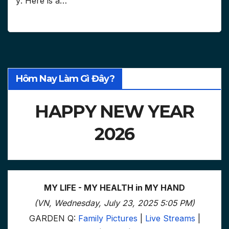
ý: Here is a…
Hôm Nay Làm Gì Đây?
HAPPY NEW YEAR
2026
MY LIFE - MY HEALTH in MY HAND
(VN, Wednesday, July 23, 2025 5:05 PM)
GARDEN Q:
Family Pictures
|
Live Streams
|