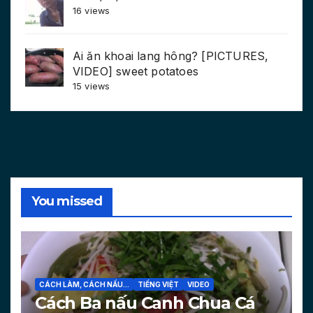
16 views
Ai ăn khoai lang hông? [PICTURES,
VIDEO] sweet potatoes
15 views
You missed
CÁCH LÀM, CÁCH NẤU...
TIẾNG VIỆT
VIDEO
Cách Ba nấu Canh Chua Cá