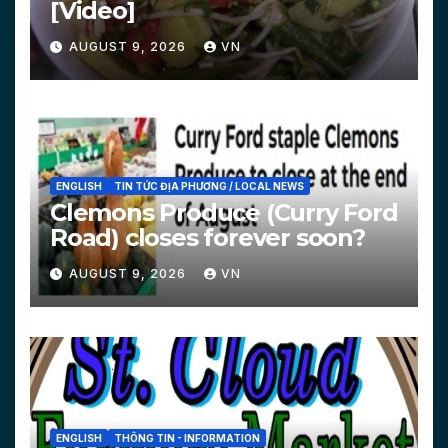
[Video]
AUGUST 9, 2026
VN
ENGLISH
TIN TỨC ĐỊA PHƯƠNG / LOCAL NEWS
Clemons Produce (Curry Ford
Road) closes forever soon?
AUGUST 9, 2026
VN
ENGLISH
THÔNG TIN - INFORMATION