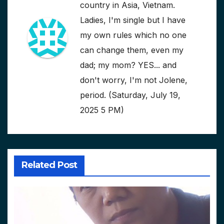
country in Asia, Vietnam.
Ladies, I'm single but I have
my own rules which no one
can change them, even my
dad; my mom? YES... and
don't worry, I'm not Jolene,
period. (Saturday, July 19,
2025 5 PM)
Related Post