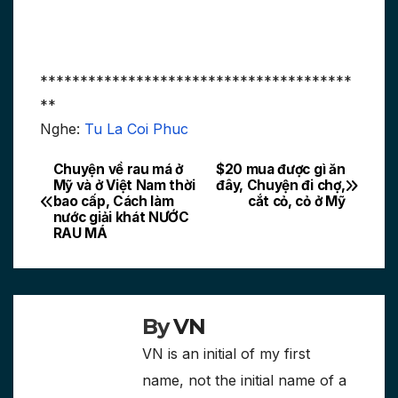
***************************************
**
Nghe:
Tu La Coi Phuc
Chuyện về rau má ở
$20 mua được gì ăn
Post
Mỹ và ở Việt Nam thời
đây, Chuyện đi chợ,
bao cấp, Cách làm
cắt cỏ, cỏ ở Mỹ
navigation
nước giải khát NƯỚC
RAU MÁ
By
VN
VN is an initial of my first
name, not the initial name of a