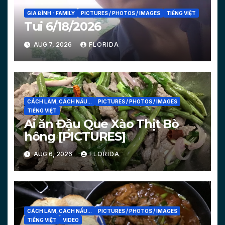
GIA ĐÌNH - FAMILY
PICTURES / PHOTOS / IMAGES
TIẾNG VIỆT
Tui 6/18/2026
AUG 7, 2026
FLORIDA
CÁCH LÀM, CÁCH NẤU...
PICTURES / PHOTOS / IMAGES
TIẾNG VIỆT
Ai ăn Đậu Que Xào Thịt Bò
hông [PICTURES]
AUG 6, 2026
FLORIDA
CÁCH LÀM, CÁCH NẤU...
PICTURES / PHOTOS / IMAGES
TIẾNG VIỆT
VIDEO