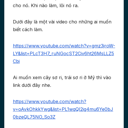
cho nó. Khi nào làm, lôi nó ra.
Dưới đây là một vài video cho những ai muốn
biết cách làm.
https://www.youtube.com/watch?v=gmz3jroW-
LY&list=PLcT3H7_ruNGocST2Civ6ht26MsLLZ5
Cbi
Ai muốn xem cây sơ ri, trái sơ ri ở Mỹ thì vào
link dưới đây nhe.
https://www.youtube.com/watch?
v=oAvkOhkkYwg&list=PL1wqQI2ig4mu6Ye0bJ
0bzeQL75NO_So3Z