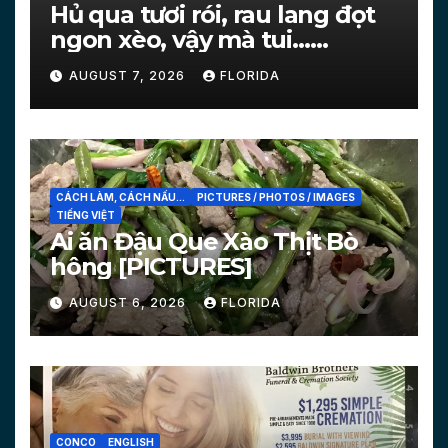
Hủ qua tươi rói, rau lang đọt
ngon xèo, vậy mà tui…
[PICTURES]
AUGUST 7, 2026
FLORIDA
CÁCH LÀM, CÁCH NẤU...
PICTURES / PHOTOS / IMAGES
TIẾNG VIỆT
Ai ăn Đậu Que Xào Thịt Bò
hông [PICTURES]
AUGUST 6, 2026
FLORIDA
CONCO
ENGLISH