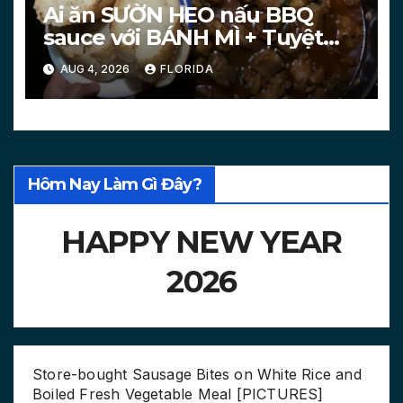
Ai ăn SƯỜN HEO nấu BBQ
sauce với BÁNH MÌ + Tuyệt
chiêu làm bánh mì nóng
AUG 4, 2026
FLORIDA
[PICTURES, VIDEO]
Hôm Nay Làm Gì Đây?
HAPPY NEW YEAR
2026
Store-bought Sausage Bites on White Rice and
Boiled Fresh Vegetable Meal [PICTURES]