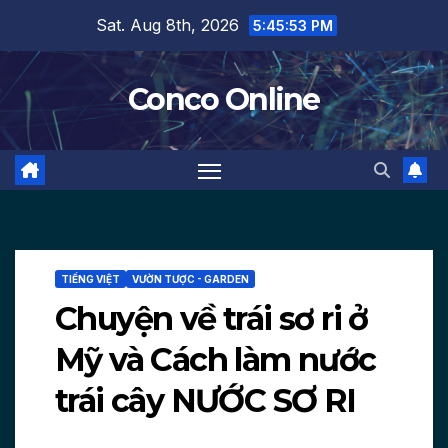
Skip
Sat. Aug 8th, 2026
5:45:54 PM
to
content
Conco Online
TIẾNG VIỆT
VƯỜN TƯỢC - GARDEN
Chuyện về trái sơ ri ở
Mỹ và Cách làm nước
trái cây NƯỚC SƠ RI