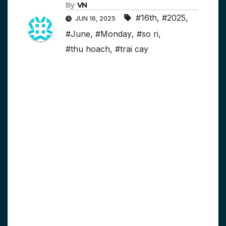
By
VN
#16th
,
#2025
,
JUN 16, 2025
#June
,
#Monday
,
#so ri
,
#thu hoach
,
#trai cay