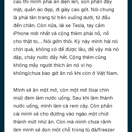
cao thì mình phải ăn diện lên, son phấn đầy
mặt, quần áo đẹp, đi giày cao gót. Nói chung
là phải tân trang từ trên xuống dưới, từ đầu
đến chân. Còn nữa, lái xe Tesla, tay cầm
iPhone mới nhất và cộng thêm phải nổ, nổ
cho thật to… Nói giỡn thôi. Kỳ này mình hái nó
chín quá, không có để được lâu, để vậy mà nó
dập, chảy nước đầy hết. Cộng thêm cũng
không mấy người thích ăn nó vì họ
không/chưa bao giờ ăn nó khi còn ở Việt Nam.
Mình sẽ ăn một mớ, còn một mớ (loại chín
mùi) đem làm nước uống. Sau khi làm thành
nước uống, mình làm cà rem cây. Còn phần
cái mình sẽ cho đường vào ngào một chút
thành mứt nhừ ăn. Còn mà mình chưa rãnh
làm mình sẽ dọn một chỗ trong tủ đá/freezer