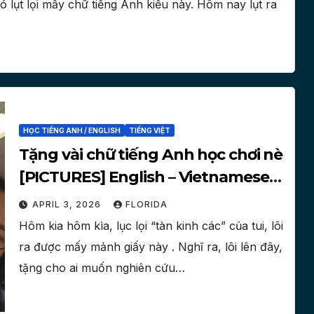
 lụt lọi mấy chữ tiếng Anh kiểu này. Hôm nay lụt ra
HỌC TIẾNG ANH / ENGLISH
TIẾNG VIỆT
Tặng vài chữ tiếng Anh học chơi nè
[PICTURES] English – Vietnamese
vocabularies
APRIL 3, 2026
FLORIDA
Hôm kia hôm kìa, lục lọi “tàn kinh các” của tui, lôi
ra được mấy mảnh giấy này . Nghĩ ra, lôi lên đây,
tặng cho ai muốn nghiên cứu…