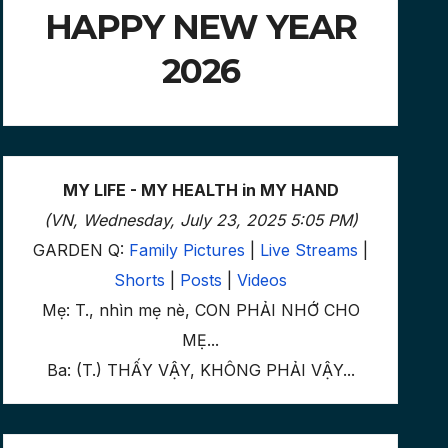
HAPPY NEW YEAR
2026
MY LIFE - MY HEALTH in MY HAND
(VN, Wednesday, July 23, 2025 5:05 PM)
GARDEN Q:
Family Pictures
|
Live Streams
|
Shorts
|
Posts
|
Videos
Mẹ: T., nhìn mẹ nè, CON PHẢI NHỚ CHO
MẸ...
Ba: (T.) THẤY VẬY, KHÔNG PHẢI VẬY...