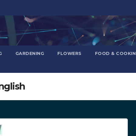
G
GARDENING
FLOWERS
FOOD & COOKI
nglish