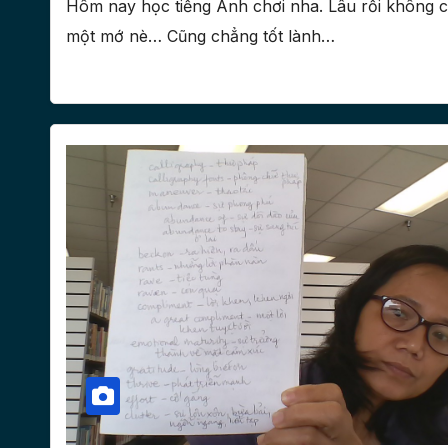
Hôm nay học tiếng Anh chơi nha. Lâu rồi không có
một mớ nè… Cũng chẳng tốt lành…