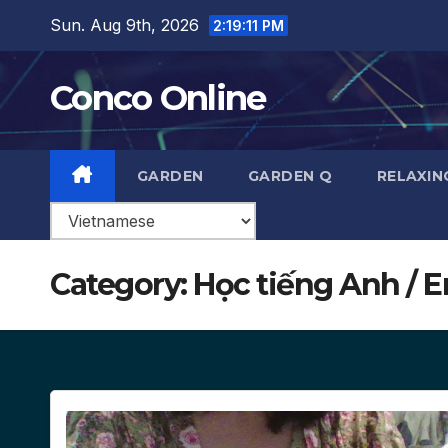
Skip
Sun. Aug 9th, 2026
2:19:13 PM
to
content
Conco Online
GARDEN
GARDEN Q
RELAXIN
Category:
Học tiếng Anh / E