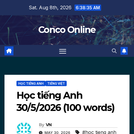
Skip
Sat. Aug 8th, 2026
6:38:37 AM
to
content
Conco Online
HỌC TIẾNG ANH
TIẾNG VIỆT
Học tiếng Anh
30/5/2026 (100 words)
By
VN
#hoc tieng anh
MAY 30, 2026