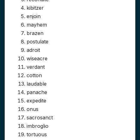
kibitzer
enjoin
mayhem
brazen
postulate
adroit
wiseacre
verdant
cotton
laudable
panache
expedite
onus
sacrosanct
imbroglio
tortuous