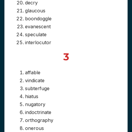
decry
glaucous
boondoggle
evanescent
speculate
interlocutor
3
affable
vindicate
subterfuge
hiatus
nugatory
indoctrinate
orthography
onerous