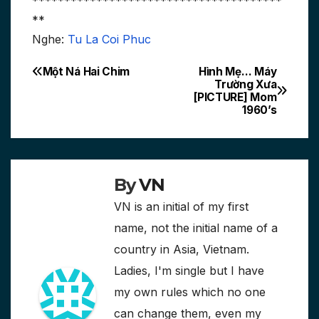
***************************************
**
Nghe:
Tu La Coi Phuc
Một Ná Hai Chim
Hình Mẹ… Máy
Post
Trường Xưa
[PICTURE] Mom
navigation
1960’s
By
VN
VN is an initial of my first
name, not the initial name of a
country in Asia, Vietnam.
Ladies, I'm single but I have
my own rules which no one
can change them, even my