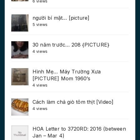
6 views
người bí mật… [picture]
5 views
30 năm trước… 208 {PICTURE}
4 views
Hình Mẹ… Máy Trường Xưa
[PICTURE] Mom 1960’s
4 views
Cách làm chả giò tôm thịt [Video]
4 views
HOA Letter to 3720RD: 2016 (between
Jan – Mar 4)