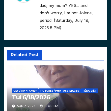
dad; my mom? YES... and
don't worry, I'm not Jolene,
period. (Saturday, July 19,
2025 5 PM)
Related Post
GIA ĐÌNH - FAMILY
PICTURES / PHOTOS / IMAGES
TIẾNG VIỆT
Tui 6/18/2026
AUG 7, 2026
FLORIDA