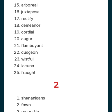
arboreal
juxtapose
rectify
demeanor
cordial
augur
flamboyant
dudgeon
wistful
lacuna
fraught
2
shenanigans
fawn
recondite