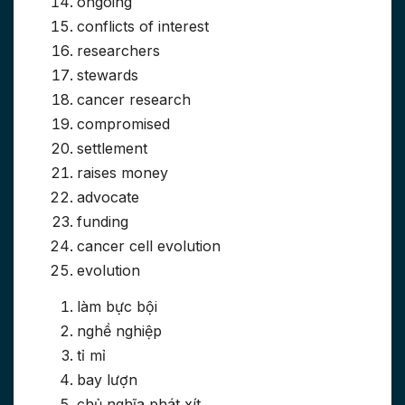
ongoing
conflicts of interest
researchers
stewards
cancer research
compromised
settlement
raises money
advocate
funding
cancer cell evolution
evolution
làm bực bội
nghề nghiệp
tỉ mỉ
bay lượn
chủ nghĩa phát xít