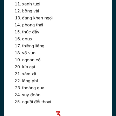
xanh tươi
bông vải
đáng khen ngợi
phong thái
thúc đẩy
onus
thiêng liêng
vỡ vụn
ngoan cố
lừa gạt
xám xịt
lãng phí
thoáng qua
suy đoán
người đối thoại
3