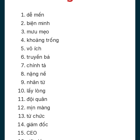
dễ mến
biện minh
mưu mẹo
khoảng trống
vô ích
truyền bá
chính tả
nặng nề
nhân từ
lấy lòng
đội quân
mịn màng
từ chức
giám đốc
CEO