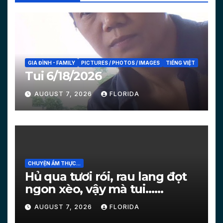
GIA ĐÌNH - FAMILY
PICTURES / PHOTOS / IMAGES
TIẾNG VIỆT
Tui 6/18/2026
AUGUST 7, 2026
FLORIDA
CHUYỆN ẨM THỰC...
Hủ qua tươi rói, rau lang đọt
ngon xèo, vậy mà tui…
[PICTURES]
AUGUST 7, 2026
FLORIDA