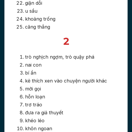
giận dỗi
u sầu
khoảng trống
căng thẳng
2
trò nghịch ngợm, trò quậy phá
nai con
bí ẩn
kẻ thích xen vào chuyện người khác
mời gọi
hỗn loạn
trơ tráo
đưa ra giả thuyết
khéo léo
khôn ngoan