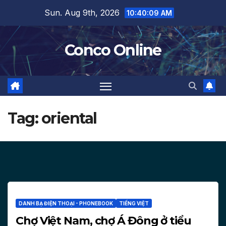
Skip
Sun. Aug 9th, 2026
10:40:10 AM
to
content
Conco Online
Tag:
oriental
DANH BẠ ĐIỆN THOẠI - PHONEBOOK
TIẾNG VIỆT
Chợ Việt Nam, chợ Á Đông ở tiểu