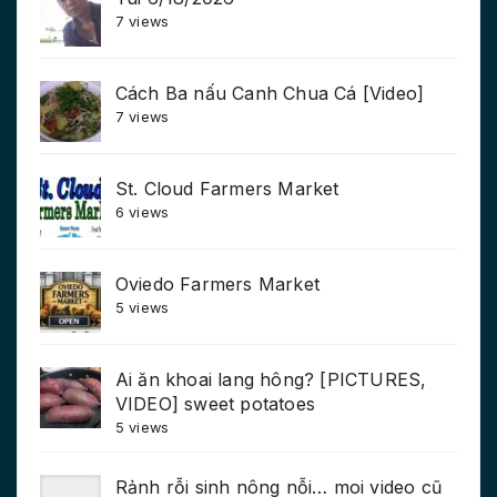
7 views
Cách Ba nấu Canh Chua Cá [Video]
7 views
St. Cloud Farmers Market
6 views
Oviedo Farmers Market
5 views
Ai ăn khoai lang hông? [PICTURES,
VIDEO] sweet potatoes
5 views
Rảnh rỗi sinh nông nỗi… moi video cũ