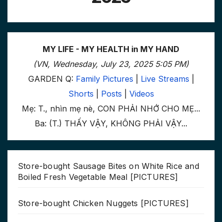
MY LIFE - MY HEALTH in MY HAND
(VN, Wednesday, July 23, 2025 5:05 PM)
GARDEN Q:
Family Pictures
|
Live Streams
|
Shorts
|
Posts
|
Videos
Mẹ: T., nhìn mẹ nè, CON PHẢI NHỚ CHO MẸ...
Ba: (T.) THẤY VẬY, KHÔNG PHẢI VẬY...
Store-bought Sausage Bites on White Rice and
Boiled Fresh Vegetable Meal [PICTURES]
Store-bought Chicken Nuggets [PICTURES]