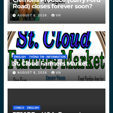
Road) closes forever soon?
AUGUST 9, 2026
VN
ENGLISH
THÔNG TIN - INFORMATION
St. Cloud Farmers Market
AUGUST 8, 2026
VN
CONCO
ENGLISH