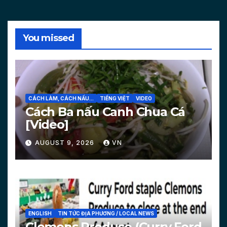
You missed
CÁCH LÀM, CÁCH NẤU...
TIẾNG VIỆT
VIDEO
Cách Ba nấu Canh Chua Cá
[Video]
AUGUST 9, 2026
VN
ENGLISH
TIN TỨC ĐỊA PHƯƠNG / LOCAL NEWS
Clemons Produce (Curry Ford