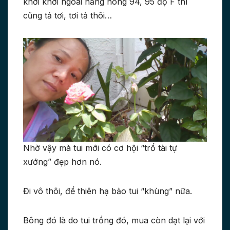
khơi khơi ngoài nắng nóng 94, 95 độ F thì
cũng tả tơi, tơi tả thôi…
Nhờ vậy mà tui mới có cơ hội “trổ tài tự
xướng” đẹp hơn nó.
Đi vô thôi, để thiên hạ bảo tui “khùng” nữa.
Bông đó là do tui trồng đó, mua còn dạt lại với