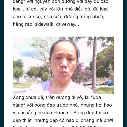
dáng” với nguyên còn đường với đầy đủ các
loại… từ cỏ, cây cối lớn nhỏ điều có, đủ loại,
cho tới xe cộ, nhà cửa, đường tráng nhựa,
hàng rào, sidewalk, driveway…
Xong chưa đã, trên đường đi vô, lại “đọa
dáng” với bông đẹp trước nhà, nhưng hơi héo
vì cái nắng hè của Florida… Bông đẹp thì có
đẹp thiệt, nhưng đẹp cỡ nào đi chăng mà phơi