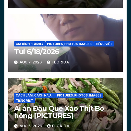
GIA ĐÌNH - FAMILY
PICTURES, PHOTOS, IMAGES
TIẾNG VIỆT
Tui 6/18/2026
AUG 7, 2026
FLORIDA
CÁCH LÀM, CÁCH NẤU...
PICTURES, PHOTOS, IMAGES
TIẾNG VIỆT
Ai ăn Đậu Que Xào Thịt Bò
hông [PICTURES]
AUG 6, 2026
FLORIDA