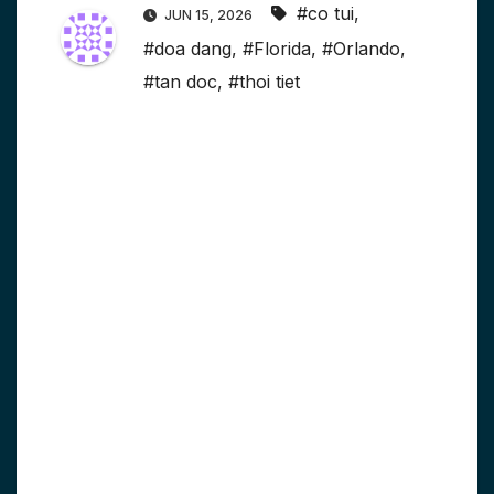
#co tui
,
JUN 15, 2026
#doa dang
,
#Florida
,
#Orlando
,
#tan doc
,
#thoi tiet