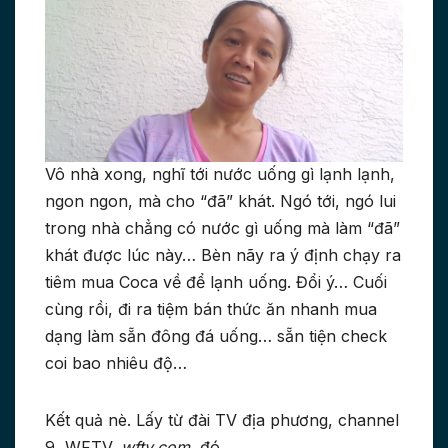
Vô nhà xong, nghĩ tới nước uống gì lạnh lạnh,
ngon ngon, mà cho “đã” khát. Ngó tới, ngó lui
trong nhà chẳng có nước gì uống mà làm “đã”
khát được lúc này… Bèn nãy ra ý định chạy ra
tiêm mua Coca về để lạnh uống. Đổi ý… Cuối
cùng rồi, đi ra tiệm bán thức ăn nhanh mua
dạng làm sẵn đông đá uống… sẵn tiện check
coi bao nhiêu độ…
Kết quả nè. Lấy từ đài TV địa phương, channel
9, WFTV,
wftv.com
, đó.