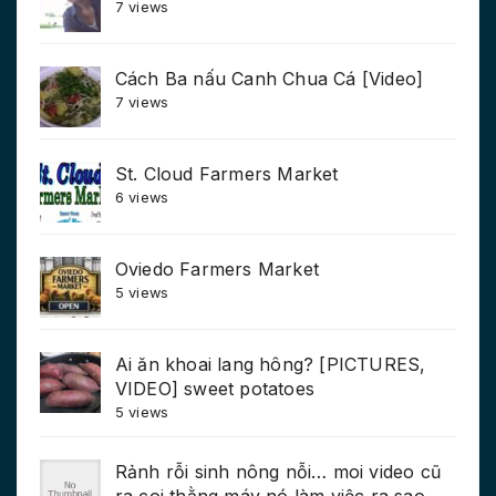
7 views
Cách Ba nấu Canh Chua Cá [Video]
7 views
St. Cloud Farmers Market
6 views
Oviedo Farmers Market
5 views
Ai ăn khoai lang hông? [PICTURES,
VIDEO] sweet potatoes
5 views
Rảnh rỗi sinh nông nỗi… moi video cũ
ra coi thằng máy nó làm việc ra sao