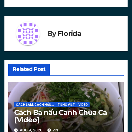
By
Florida
Related Post
CÁCH LÀM, CÁCH NẤU...
TIẾNG VIỆT
VIDEO
Cách Ba nấu Canh Chua Cá
[Video]
AUG 9, 2026
VN