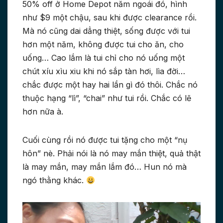
50% off ở Home Depot năm ngoái đó, hình
như $9 một chậu, sau khi được clearance rồi.
Mà nó cũng dai dẳng thiệt, sống được với tui
hơn một năm, không được tui cho ăn, cho
uống… Cao lắm là tui chỉ cho nó uống một
chút xíu xìu xiu khi nó sắp tàn hơi, lìa đời…
chắc được một hay hai lần gì đó thôi. Chắc nó
thuộc hạng “lì”, “chai” như tui rồi. Chắc có lẽ
hơn nữa à.
Cuối cùng rồi nó được tui tặng cho một “nụ
hôn” nè. Phải nói là nó may mắn thiệt, quả thật
là may mắn, may mắn lắm đó… Hun nó mà
ngó thằng khác.