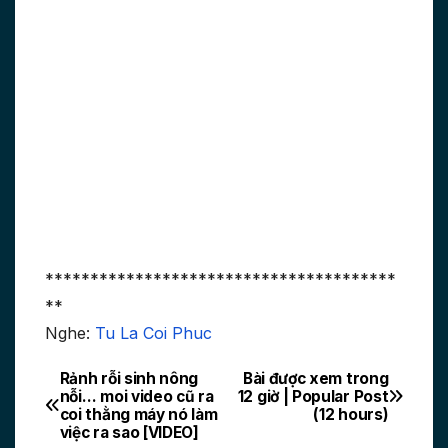
***************************************
**
Nghe:
Tu La Coi Phuc
Rảnh rỗi sinh nông
Bài được xem trong
Post
nỗi… moi video cũ ra
12 giờ | Popular Post
coi thằng máy nó làm
(12 hours)
navigation
việc ra sao [VIDEO]