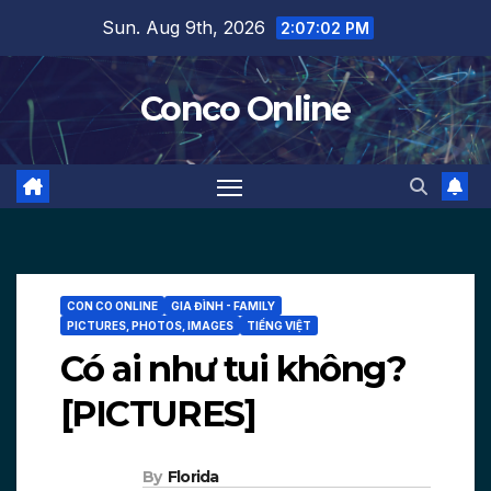
Skip
Sun. Aug 9th, 2026
2:07:04 PM
to
content
Conco Online
CON CO ONLINE
GIA ĐÌNH - FAMILY
PICTURES, PHOTOS, IMAGES
TIẾNG VIỆT
Có ai như tui không?
[PICTURES]
By
Florida