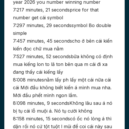
year 2026 you number winning number
7:217 minutes, 21 secondsprice for that
number get cái symbol
7:297 minutes, 29 secondssymbol Bo double
simple
7:457 minutes, 45 secondscho ở bên cái kiến
kiến đọc chữ mua nằm
7:527 minutes, 52 secondsbữa không có định
mua kiếng lon to lă ton bên qua m cái đi xa
đang thấy cái kiếng lấy
8:008 minutesnằm lấy ph lấy một cái nữa cái
cái Mới đầu không biết kiến á mình mua nha.
Mới đầu phết mình ngon lắm.
8:098 minutes, 9 secondsKhông lâu sau á nó
bị tụ cái lỗ muội á. Nó tụ cười không
8:158 minutes, 15 secondscó ốc nó lỏng á thì
dặn rồi nó cứ tột tuột l mũi để coi cái này sau