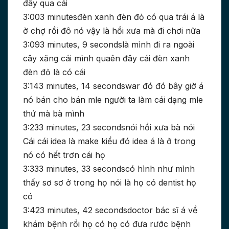
đây qua cái
3:003 minutesđèn xanh đèn đỏ có qua trái á là
ờ chợ rồi đô nó vậy là hồi xưa mà đi chơi nữa
3:093 minutes, 9 secondslà mình đi ra ngoài
cây xăng cái mình quaên đây cái đèn xanh
đèn đỏ là có cái
3:143 minutes, 14 secondswar đó đó bây giờ á
nó bán cho bán mle người ta làm cái dạng mle
thứ mà bà mình
3:233 minutes, 23 secondsnói hồi xưa bà nói
Cái cái idea là make kiểu đó idea á là ở trong
nó có hết trơn cái họ
3:333 minutes, 33 secondscó hình như mình
thấy sơ sơ ở trong họ nói là họ có dentist họ
có
3:423 minutes, 42 secondsdoctor bác sĩ á về
khám bệnh rồi họ có họ có đưa rước bệnh