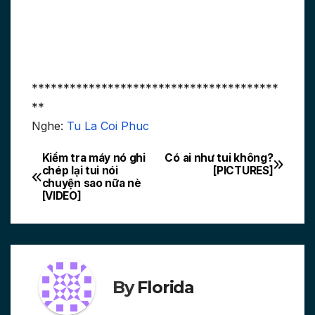
***************************************
**
Nghe:
Tu La Coi Phuc
Kiểm tra máy nó ghi
Có ai như tui không?
Post
chép lại tui nói
[PICTURES]
chuyện sao nữa nè
navigation
[VIDEO]
By
Florida