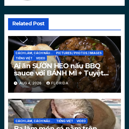
Related Post
CÁCH LÀM, CÁCH NẤU...
PICTURES / PHOTOS / IMAGES
TIẾNG VIỆT
VIDEO
Ai ăn SƯỜN HEO nấu BBQ
sauce với BÁNH MÌ + Tuyệt
chiêu làm bánh mì nóng
AUG 4, 2026
FLORIDA
[PICTURES, VIDEO]
CÁCH LÀM, CÁCH NẤU...
TIẾNG VIỆT
VIDEO
Ba làm món cá nằm trên