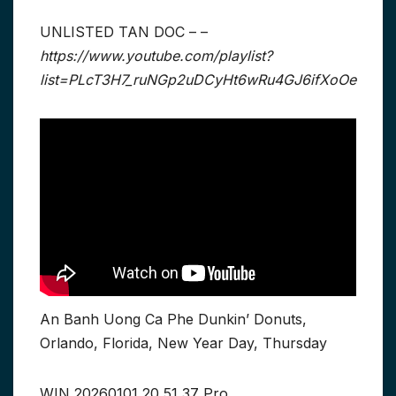
UNLISTED TAN DOC – –
https://www.youtube.com/playlist?
list=PLcT3H7_ruNGp2uDCyHt6wRu4GJ6ifXoOe
An Banh Uong Ca Phe Dunkin’ Donuts,
Orlando, Florida, New Year Day, Thursday
WIN 20260101 20 51 37 Pro