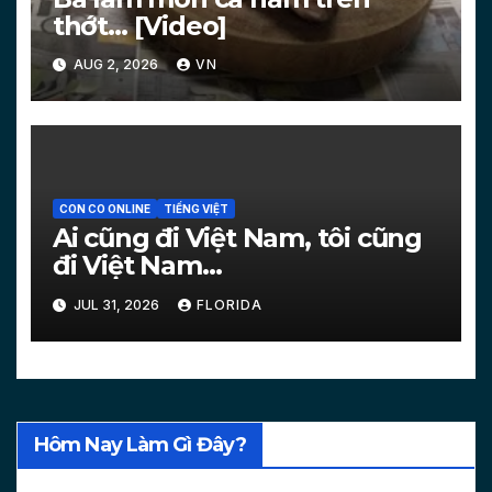
thớt… [Video]
AUG 2, 2026
VN
CON CO ONLINE
TIẾNG VIỆT
Ai cũng đi Việt Nam, tôi cũng
đi Việt Nam…
JUL 31, 2026
FLORIDA
Hôm Nay Làm Gì Đây?