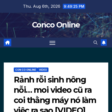
Skip
Thu. Aug 6th, 2026
9:49:26 PM
to
content
Conco Online
CON CO ONLINE
VIDEO
Rảnh rỗi sinh nông
nỗi… moi video cũ ra
coi thằng máy nó làm
việc ra sao [VIDEO]