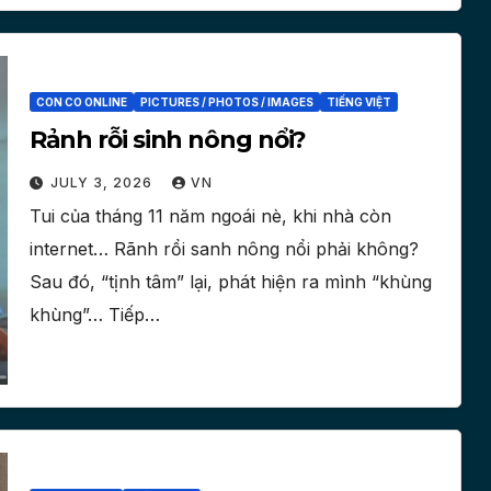
CON CO ONLINE
PICTURES / PHOTOS / IMAGES
TIẾNG VIỆT
Rảnh rỗi sinh nông nổi?
JULY 3, 2026
VN
Tui của tháng 11 năm ngoái nè, khi nhà còn
internet… Rãnh rổi sanh nông nổi phải không?
Sau đó, “tịnh tâm” lại, phát hiện ra mình “khùng
khùng”… Tiếp…