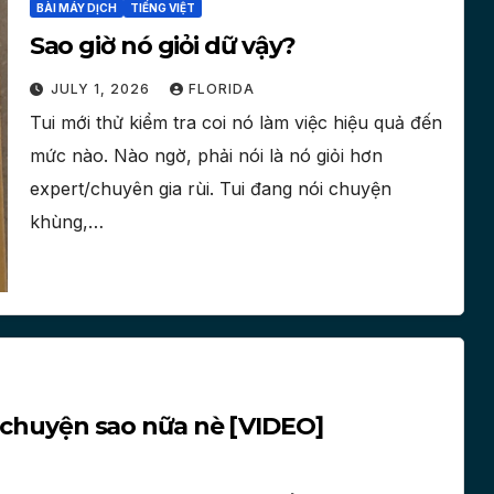
BÀI MÁY DỊCH
TIẾNG VIỆT
Sao giờ nó giỏi dữ vậy?
JULY 1, 2026
FLORIDA
Tui mới thử kiểm tra coi nó làm việc hiệu quả đến
mức nào. Nào ngờ, phải nói là nó giỏi hơn
expert/chuyên gia rùi. Tui đang nói chuyện
khùng,…
i chuyện sao nữa nè [VIDEO]