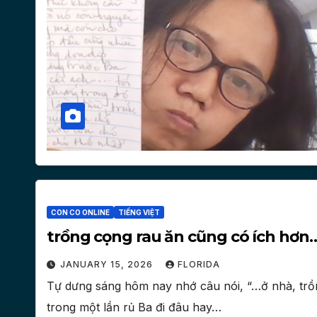
CON CO ONLINE
TIẾNG VIỆT
trồng cọng rau ăn cũng có ích hơn
JANUARY 15, 2026
FLORIDA
Tự dưng sáng hôm nay nhớ câu nói, “…ở nhà, trồn
trong một lần rủ Ba đi đâu hay…