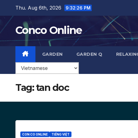
Skip
Thu. Aug 6th, 2026
9:32:27 PM
to
content
Conco Online
GARDEN
GARDEN Q
RELAXIN
Tag:
tan doc
CON CO ONLINE
TIẾNG VIỆT