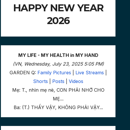
HAPPY NEW YEAR
2026
MY LIFE - MY HEALTH in MY HAND
(VN, Wednesday, July 23, 2025 5:05 PM)
GARDEN Q:
Family Pictures
|
Live Streams
|
Shorts
|
Posts
|
Videos
Mẹ: T., nhìn mẹ nè, CON PHẢI NHỚ CHO
MẸ...
Ba: (T.) THẤY VẬY, KHÔNG PHẢI VẬY...