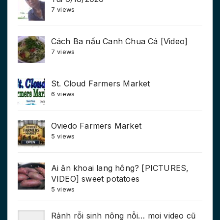
7 views
Cách Ba nấu Canh Chua Cá [Video]
7 views
St. Cloud Farmers Market
6 views
Oviedo Farmers Market
5 views
Ai ăn khoai lang hông? [PICTURES,
VIDEO] sweet potatoes
5 views
Rảnh rỗi sinh nông nỗi… moi video cũ