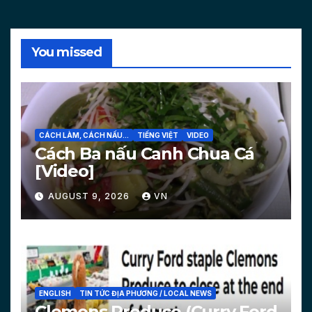
You missed
CÁCH LÀM, CÁCH NẤU...
TIẾNG VIỆT
VIDEO
Cách Ba nấu Canh Chua Cá
[Video]
AUGUST 9, 2026
VN
ENGLISH
TIN TỨC ĐỊA PHƯƠNG / LOCAL NEWS
Clemons Produce (Curry Ford