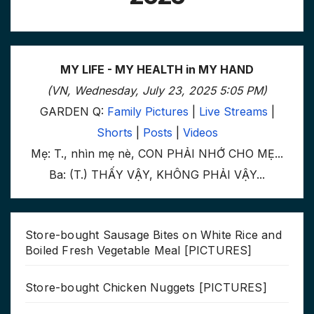
MY LIFE - MY HEALTH in MY HAND
(VN, Wednesday, July 23, 2025 5:05 PM)
GARDEN Q:
Family Pictures
|
Live Streams
|
Shorts
|
Posts
|
Videos
Mẹ: T., nhìn mẹ nè, CON PHẢI NHỚ CHO MẸ...
Ba: (T.) THẤY VẬY, KHÔNG PHẢI VẬY...
Store-bought Sausage Bites on White Rice and
Boiled Fresh Vegetable Meal [PICTURES]
Store-bought Chicken Nuggets [PICTURES]