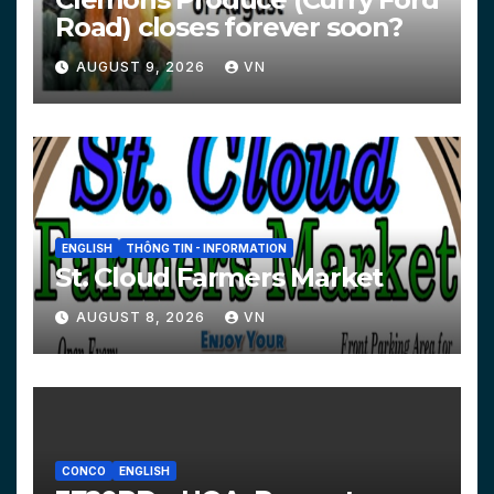
Road) closes forever soon?
AUGUST 9, 2026
VN
ENGLISH
THÔNG TIN - INFORMATION
St. Cloud Farmers Market
AUGUST 8, 2026
VN
CONCO
ENGLISH