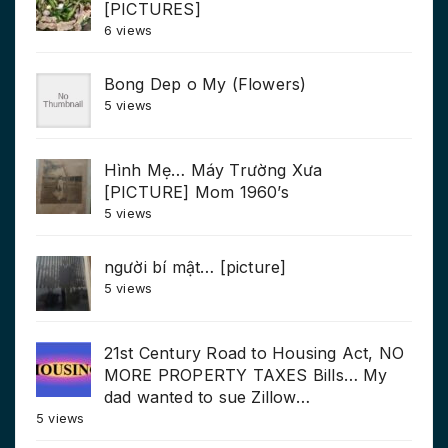
[PICTURES]
6 views
Bong Dep o My (Flowers)
5 views
Hình Mẹ… Máy Trường Xưa
[PICTURE] Mom 1960’s
5 views
người bí mật… [picture]
5 views
21st Century Road to Housing Act, NO
MORE PROPERTY TAXES Bills… My
dad wanted to sue Zillow…
5 views