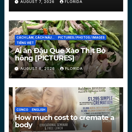
AUGUST 7, 2026
FLORIDA
CÁCH LÀM, CÁCH NẤU...
PICTURES / PHOTOS / IMAGES
TIẾNG VIỆT
Ai ăn Đậu Que Xào Thịt Bò
hông [PICTURES]
AUGUST 6, 2026
FLORIDA
CONCO
ENGLISH
How much cost to cremate a
body