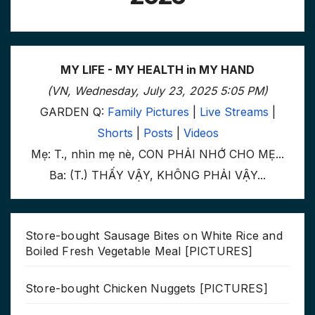
MY LIFE - MY HEALTH in MY HAND
(VN, Wednesday, July 23, 2025 5:05 PM)
GARDEN Q:
Family Pictures
|
Live Streams
|
Shorts
|
Posts
|
Videos
Mẹ: T., nhìn mẹ nè, CON PHẢI NHỚ CHO MẸ...
Ba: (T.) THẤY VẬY, KHÔNG PHẢI VẬY...
Store-bought Sausage Bites on White Rice and
Boiled Fresh Vegetable Meal [PICTURES]
Store-bought Chicken Nuggets [PICTURES]