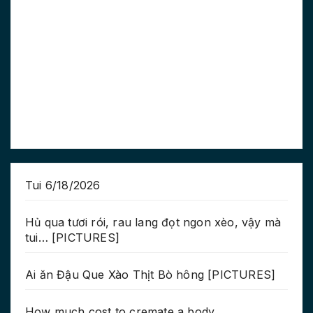
Tui 6/18/2026
Hủ qua tươi rói, rau lang đọt ngon xèo, vậy mà
tui… [PICTURES]
Ai ăn Đậu Que Xào Thịt Bò hông [PICTURES]
How much cost to cremate a body