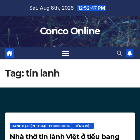
Skip
Sat. Aug 8th, 2026
12:52:48 PM
to
content
Conco Online
Tag:
tin lanh
DANH BẠ ĐIỆN THOẠI - PHONEBOOK
TIẾNG VIỆT
Nhà thờ tin lành Việt ở tiểu bang