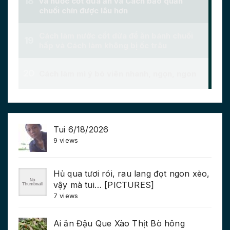
Tui 6/18/2026
9 views
Hủ qua tươi rói, rau lang đọt ngon xèo,
vậy mà tui… [PICTURES]
7 views
Ai ăn Đậu Que Xào Thịt Bò hông