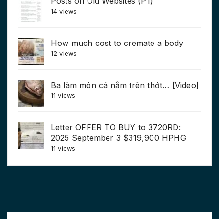
Posts on Old Websites (P1)
14 views
How much cost to cremate a body
12 views
Ba làm món cá nằm trên thớt… [Video]
11 views
Letter OFFER TO BUY to 3720RD:
2025 September 3 $319,900 HPHG
11 views