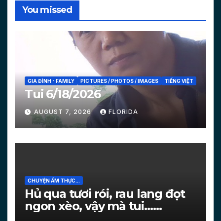
You missed
GIA ĐÌNH - FAMILY
PICTURES / PHOTOS / IMAGES
TIẾNG VIỆT
Tui 6/18/2026
AUGUST 7, 2026
FLORIDA
CHUYỆN ẨM THỰC...
Hủ qua tươi rói, rau lang đọt
ngon xèo, vậy mà tui…
[PICTURES]