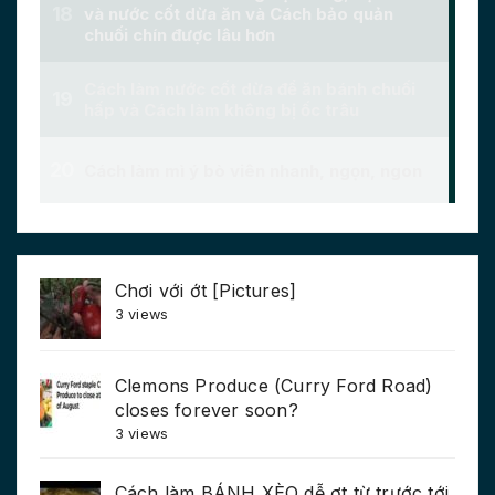
Chơi với ớt [Pictures]
3 views
Clemons Produce (Curry Ford Road)
closes forever soon?
3 views
Cách làm BÁNH XÈO dễ ợt từ trước tới