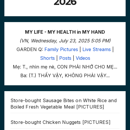
2026
MY LIFE - MY HEALTH in MY HAND
(VN, Wednesday, July 23, 2025 5:05 PM)
GARDEN Q:
Family Pictures
|
Live Streams
|
Shorts
|
Posts
|
Videos
Mẹ: T., nhìn mẹ nè, CON PHẢI NHỚ CHO MẸ...
Ba: (T.) THẤY VẬY, KHÔNG PHẢI VẬY...
Store-bought Sausage Bites on White Rice and
Boiled Fresh Vegetable Meal [PICTURES]
Store-bought Chicken Nuggets [PICTURES]