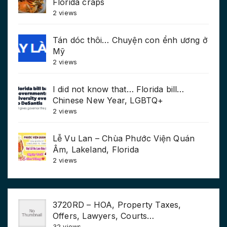
Florida craps
2 views
Tán dóc thôi… Chuyện con ểnh ương ở
Mỹ
2 views
I did not know that… Florida bill…
Chinese New Year, LGBTQ+
2 views
Lễ Vu Lan – Chùa Phước Viện Quán
Âm, Lakeland, Florida
2 views
3720RD – HOA, Property Taxes,
Offers, Lawyers, Courts…
32 views