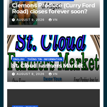
Clemons Produce (Curry Ford
Road) closes forever soon?
AUGUST 9, 2026
VN
ENGLISH
THÔNG TIN - INFORMATION
St. Cloud Farmers Market
AUGUST 8, 2026
VN