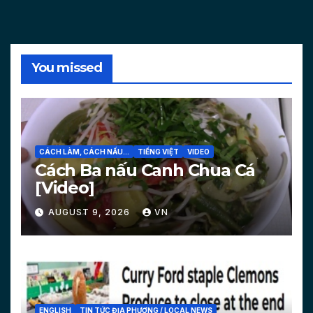
You missed
CÁCH LÀM, CÁCH NẤU...
TIẾNG VIỆT
VIDEO
Cách Ba nấu Canh Chua Cá
[Video]
AUGUST 9, 2026
VN
ENGLISH
TIN TỨC ĐỊA PHƯƠNG / LOCAL NEWS