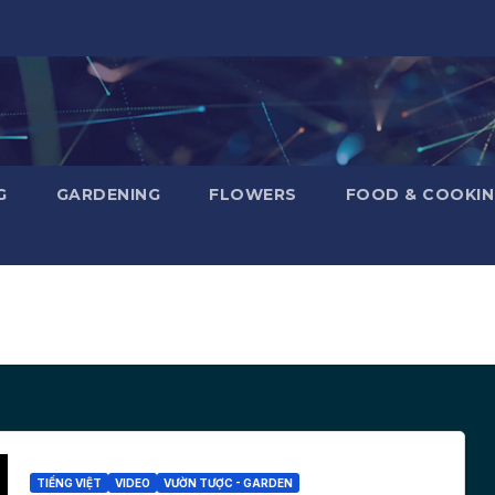
G
GARDENING
FLOWERS
FOOD & COOKI
TIẾNG VIỆT
VIDEO
VƯỜN TƯỢC - GARDEN