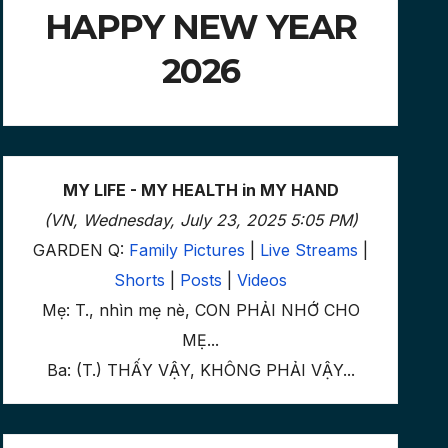
HAPPY NEW YEAR
2026
MY LIFE - MY HEALTH in MY HAND
(VN, Wednesday, July 23, 2025 5:05 PM)
GARDEN Q:
Family Pictures
|
Live Streams
|
Shorts
|
Posts
|
Videos
Mẹ: T., nhìn mẹ nè, CON PHẢI NHỚ CHO
MẸ...
Ba: (T.) THẤY VẬY, KHÔNG PHẢI VẬY...