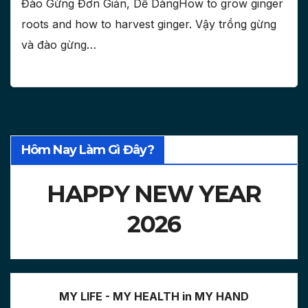
Đào Gừng Đơn Giản, Dể DàngHow to grow ginger
roots and how to harvest ginger. Vậy trồng gừng
và đào gừng…
Hôm Nay Làm Gì Đây?
HAPPY NEW YEAR
2026
MY LIFE - MY HEALTH in MY HAND