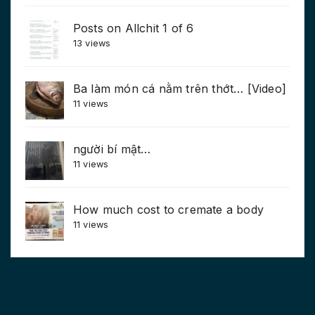
Posts on Allchit 1 of 6
13 views
Ba làm món cá nằm trên thớt… [Video]
11 views
người bí mật…
11 views
How much cost to cremate a body
11 views