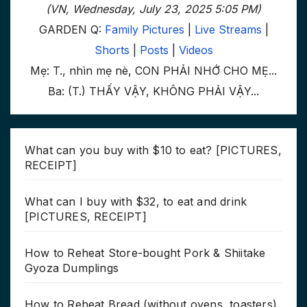
(VN, Wednesday, July 23, 2025 5:05 PM)
GARDEN Q:
Family Pictures
|
Live Streams
|
Shorts
|
Posts
|
Videos
Mẹ: T., nhìn mẹ nè, CON PHẢI NHỚ CHO MẸ...
Ba: (T.) THẤY VẬY, KHÔNG PHẢI VẬY...
What can you buy with $10 to eat? [PICTURES,
RECEIPT]
What can I buy with $32, to eat and drink
[PICTURES, RECEIPT]
How to Reheat Store-bought Pork & Shiitake
Gyoza Dumplings
How to Reheat Bread (without ovens, toasters)