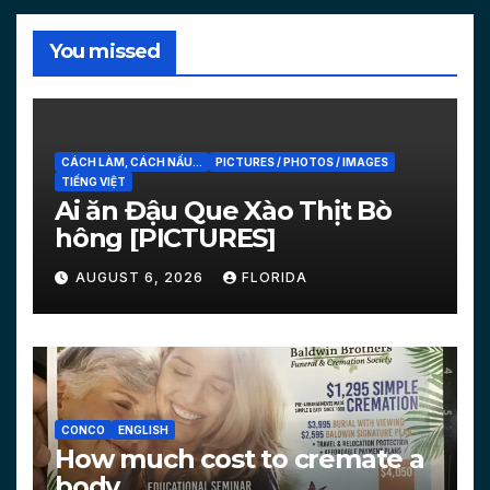
You missed
CÁCH LÀM, CÁCH NẤU...
PICTURES / PHOTOS / IMAGES
TIẾNG VIỆT
Ai ăn Đậu Que Xào Thịt Bò
hông [PICTURES]
AUGUST 6, 2026
FLORIDA
CONCO
ENGLISH
How much cost to cremate a
body