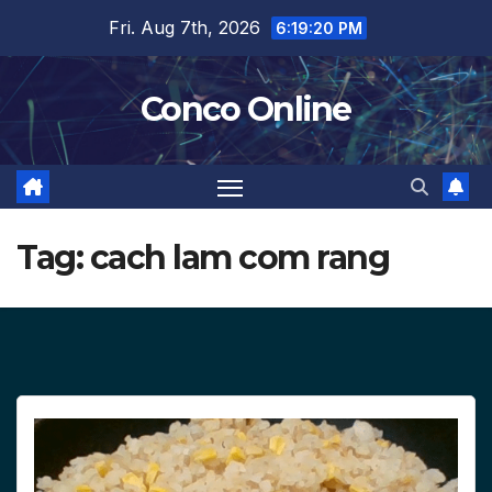
Skip
Fri. Aug 7th, 2026
6:19:20 PM
to
content
Conco Online
Tag:
cach lam com rang