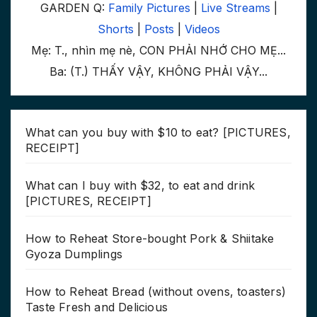
GARDEN Q:
Family Pictures
|
Live Streams
|
Shorts
|
Posts
|
Videos
Mẹ: T., nhìn mẹ nè, CON PHẢI NHỚ CHO MẸ...
Ba: (T.) THẤY VẬY, KHÔNG PHẢI VẬY...
What can you buy with $10 to eat? [PICTURES,
RECEIPT]
What can I buy with $32, to eat and drink
[PICTURES, RECEIPT]
How to Reheat Store-bought Pork & Shiitake
Gyoza Dumplings
How to Reheat Bread (without ovens, toasters)
Taste Fresh and Delicious