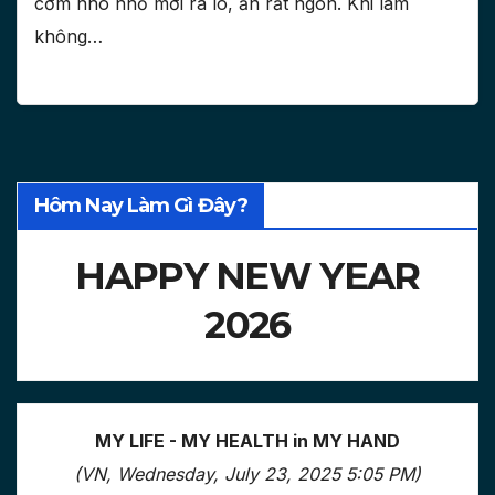
cơm nho nhỏ mới ra lò, ăn rất ngon. Khi làm
không…
Hôm Nay Làm Gì Đây?
HAPPY NEW YEAR
2026
MY LIFE - MY HEALTH in MY HAND
(VN, Wednesday, July 23, 2025 5:05 PM)