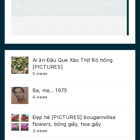
Ai ăn Đậu Que Xào Thịt Bò hông
[PICTURES]
5 views
Ba, mẹ… 1975
4 views
Đẹp hé [PICTURES] bougainvillea
flowers, bông giấy, hoa giấy
3 views