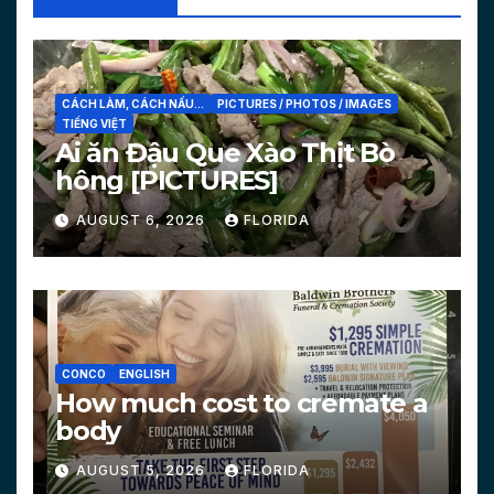
CÁCH LÀM, CÁCH NẤU...
PICTURES / PHOTOS / IMAGES
TIẾNG VIỆT
Ai ăn Đậu Que Xào Thịt Bò
hông [PICTURES]
AUGUST 6, 2026
FLORIDA
CONCO
ENGLISH
How much cost to cremate a
body
AUGUST 5, 2026
FLORIDA