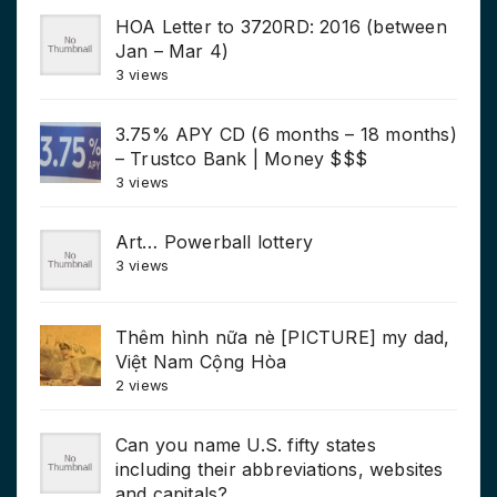
HOA Letter to 3720RD: 2016 (between
Jan – Mar 4)
3 views
3.75% APY CD (6 months – 18 months)
– Trustco Bank | Money $$$
3 views
Art… Powerball lottery
3 views
Thêm hình nữa nè [PICTURE] my dad,
Việt Nam Cộng Hòa
2 views
Can you name U.S. fifty states
including their abbreviations, websites
and capitals?