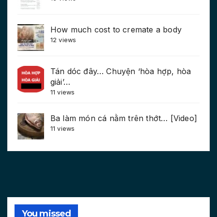
How much cost to cremate a body
12 views
Tán dóc đây… Chuyện ‘hòa hợp, hòa
giải’…
11 views
Ba làm món cá nằm trên thớt… [Video]
11 views
You missed