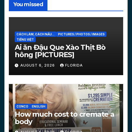
You missed
CÁCH LÀM, CÁCH NẤU...
PICTURES / PHOTOS / IMAGES
TIẾNG VIỆT
Ai ăn Đậu Que Xào Thịt Bò
hông [PICTURES]
AUGUST 6, 2026
FLORIDA
CONCO
ENGLISH
How much cost to cremate a
body