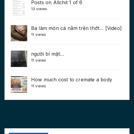
Posts on Allchit 1 of 6
13 views
Ba làm món cá nằm trên thớt… [Video]
11 views
người bí mật…
11 views
How much cost to cremate a body
11 views