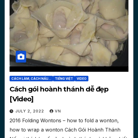
CÁCH LÀM, CÁCH NẤU...
TIẾNG VIỆT
VIDEO
Cách gói hoành thánh dễ đẹp
[Video]
JULY 2, 2022
VN
2016 Folding Wontons – how to fold a wonton,
how to wrap a wonton Cách Gói Hoành Thánh