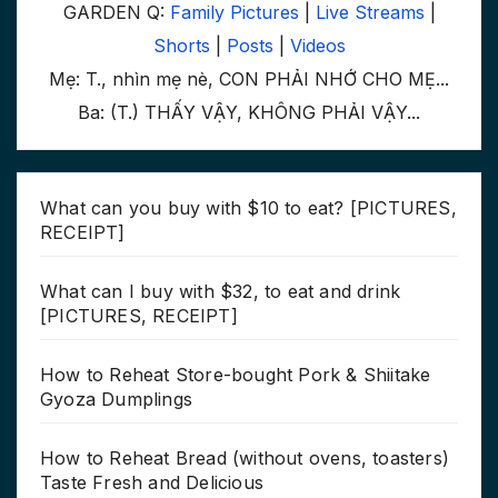
GARDEN Q:
Family Pictures
|
Live Streams
|
Shorts
|
Posts
|
Videos
Mẹ: T., nhìn mẹ nè, CON PHẢI NHỚ CHO MẸ...
Ba: (T.) THẤY VẬY, KHÔNG PHẢI VẬY...
What can you buy with $10 to eat? [PICTURES,
RECEIPT]
What can I buy with $32, to eat and drink
[PICTURES, RECEIPT]
How to Reheat Store-bought Pork & Shiitake
Gyoza Dumplings
How to Reheat Bread (without ovens, toasters)
Taste Fresh and Delicious