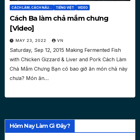
CÁCH LÀM, CÁCH NẤU...
TIẾNG VIỆT
VIDEO
Cách Ba làm chả mắm chưng
[Video]
MAY 23, 2022
VN
Saturday, Sep 12, 2015 Making Fermented Fish
with Chicken Gizzard & Liver and Pork Cách Làm
Chả Mắm Chưng Bạn có bao giờ ăn món chả này
chưa? Món ăn…
Hôm Nay Làm Gì Đây?