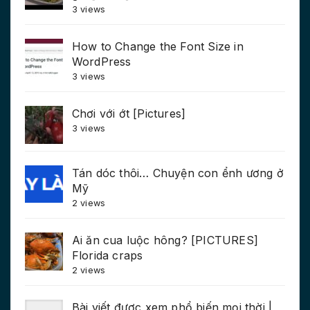
3 views
How to Change the Font Size in
WordPress
3 views
Chơi với ớt [Pictures]
3 views
Tán dóc thôi… Chuyện con ểnh ương ở
Mỹ
2 views
Ai ăn cua luộc hông? [PICTURES]
Florida craps
2 views
Bài viết được xem phổ biến mọi thời |