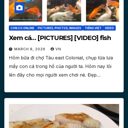
CON CO ONLINE
PICTURES, PHOTOS, IMAGES
TIẾNG VIỆT
VIDEO
Xem cá… [PICTURES] [VIDEO] fish
MARCH 8, 2026
VN
Hôm bữa đi chợ Tàu east Colonial, chụp từa lưa
mấy con cá trong hồ của người ta. Hôm nay lôi
lên đây cho mọi người xem chơi nè. Đẹp…