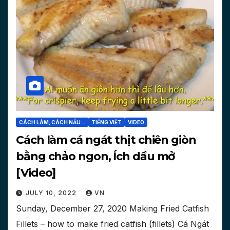
CÁCH LÀM, CÁCH NẤU...
TIẾNG VIỆT
VIDEO
Cách làm cá ngát thịt chiên giòn
bằng chảo ngon, Ích dầu mở
[Video]
JULY 10, 2022
VN
Sunday, December 27, 2020 Making Fried Catfish
Fillets – how to make fried catfish (fillets) Cá Ngát