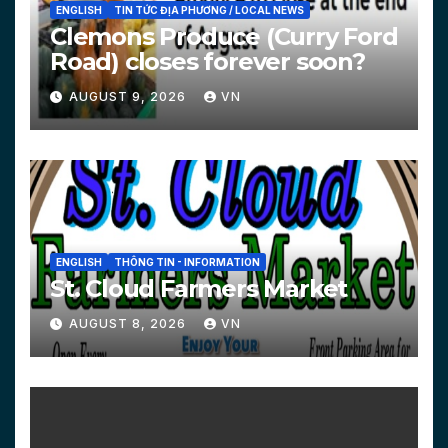
ENGLISH
TIN TỨC ĐỊA PHƯƠNG / LOCAL NEWS
Clemons Produce (Curry Ford
Road) closes forever soon?
AUGUST 9, 2026
VN
ENGLISH
THÔNG TIN - INFORMATION
St. Cloud Farmers Market
AUGUST 8, 2026
VN