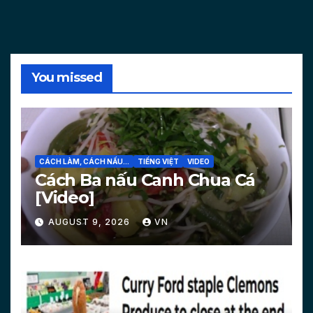
You missed
CÁCH LÀM, CÁCH NẤU...
TIẾNG VIỆT
VIDEO
Cách Ba nấu Canh Chua Cá
[Video]
AUGUST 9, 2026
VN