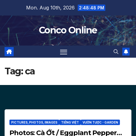
Skip
Mon. Aug 10th, 2026
2:48:48 PM
to
content
Conco Online
Tag:
ca
PICTURES, PHOTOS, IMAGES
TIẾNG VIỆT
VƯỜN TƯỢC - GARDEN
Photos: Cà Ớt / Eggplant Pepper…