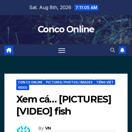
Skip
Sat. Aug 8th, 2026
7:11:06 AM
to
content
Conco Online
CON CO ONLINE
PICTURES / PHOTOS / IMAGES
TIẾNG VIỆT
VIDEO
Xem cá… [PICTURES]
[VIDEO] fish
By
VN