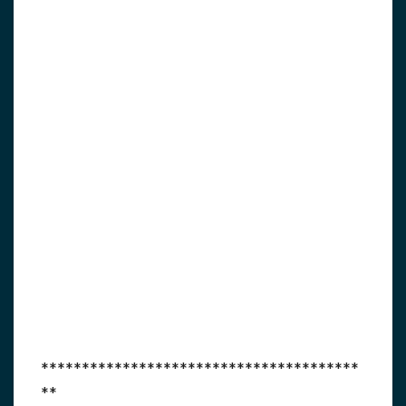
***************************************
**