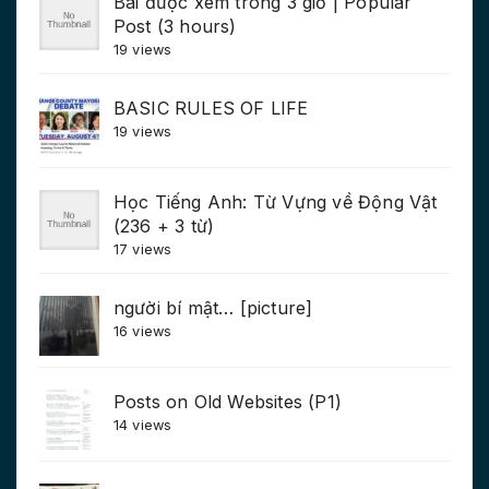
Bài được xem trong 3 giờ | Popular
Post (3 hours)
19 views
BASIC RULES OF LIFE
19 views
Học Tiếng Anh: Từ Vựng về Động Vật
(236 + 3 từ)
17 views
người bí mật… [picture]
16 views
Posts on Old Websites (P1)
14 views