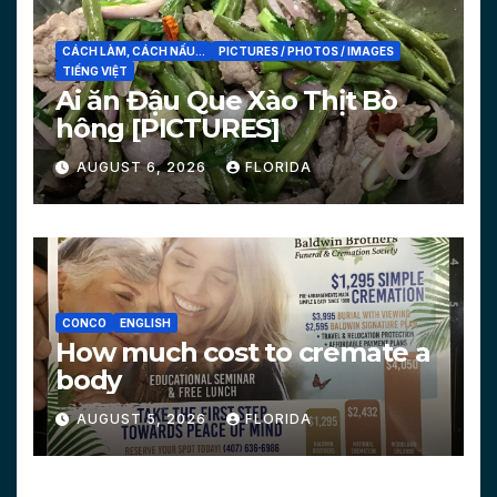
CÁCH LÀM, CÁCH NẤU...
PICTURES / PHOTOS / IMAGES
TIẾNG VIỆT
Ai ăn Đậu Que Xào Thịt Bò
hông [PICTURES]
AUGUST 6, 2026
FLORIDA
CONCO
ENGLISH
How much cost to cremate a
body
AUGUST 5, 2026
FLORIDA