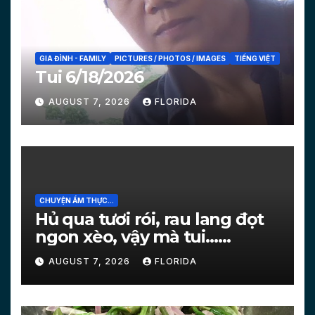
GIA ĐÌNH - FAMILY
PICTURES / PHOTOS / IMAGES
TIẾNG VIỆT
Tui 6/18/2026
AUGUST 7, 2026
FLORIDA
CHUYỆN ẨM THỰC...
Hủ qua tươi rói, rau lang đọt
ngon xèo, vậy mà tui…
[PICTURES]
AUGUST 7, 2026
FLORIDA