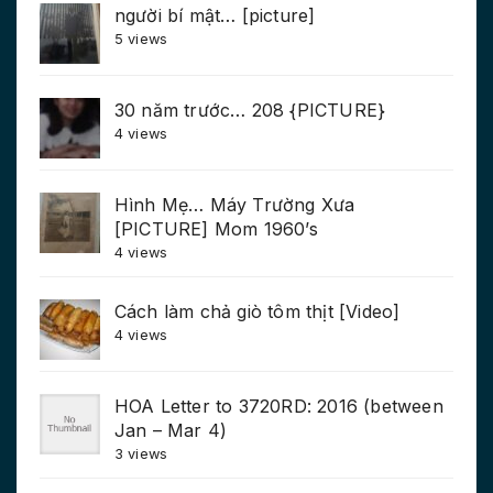
người bí mật… [picture]
5 views
30 năm trước… 208 {PICTURE}
4 views
Hình Mẹ… Máy Trường Xưa
[PICTURE] Mom 1960’s
4 views
Cách làm chả giò tôm thịt [Video]
4 views
HOA Letter to 3720RD: 2016 (between
Jan – Mar 4)
3 views