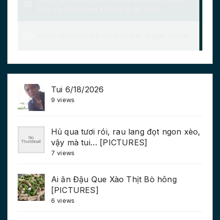
Tui 6/18/2026
9 views
Hủ qua tươi rói, rau lang đọt ngon xèo,
vậy mà tui… [PICTURES]
7 views
Ai ăn Đậu Que Xào Thịt Bò hông
[PICTURES]
6 views