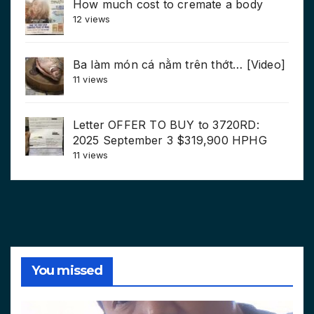
How much cost to cremate a body
12 views
Ba làm món cá nằm trên thớt… [Video]
11 views
Letter OFFER TO BUY to 3720RD:
2025 September 3 $319,900 HPHG
11 views
You missed