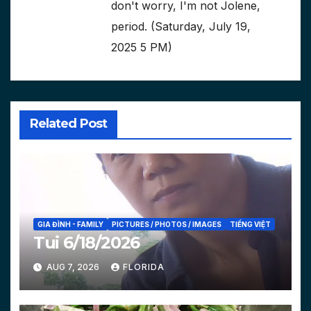
don't worry, I'm not Jolene,
period. (Saturday, July 19,
2025 5 PM)
Related Post
GIA ĐÌNH - FAMILY
PICTURES / PHOTOS / IMAGES
TIẾNG VIỆT
Tui 6/18/2026
AUG 7, 2026
FLORIDA