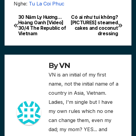
Nghe:
Tu La Coi Phuc
30 Năm Ly Hương…
Có ai như tui không?
Post
Hoàng Oanh [Video]
[PICTURES] steamed
30/4 The Republic of
cakes and coconut
navigation
Vietnam
dressing
By
VN
VN is an initial of my first
name, not the initial name of a
country in Asia, Vietnam.
Ladies, I'm single but I have
my own rules which no one
can change them, even my
dad; my mom? YES... and