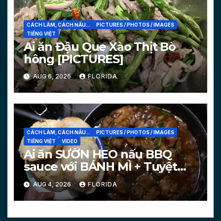
CÁCH LÀM, CÁCH NẤU...
PICTURES / PHOTOS / IMAGES
TIẾNG VIỆT
Ai ăn Đậu Que Xào Thịt Bò
hông [PICTURES]
AUG 6, 2026
FLORIDA
CÁCH LÀM, CÁCH NẤU...
PICTURES / PHOTOS / IMAGES
TIẾNG VIỆT
VIDEO
Ai ăn SƯỜN HEO nấu BBQ
sauce với BÁNH MÌ + Tuyệt
chiêu làm bánh mì nóng
AUG 4, 2026
FLORIDA
[PICTURES, VIDEO]