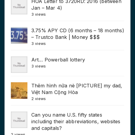
HOA Letter to 3720RD: 2016 (between
Jan – Mar 4)
3 views
3.75% APY CD (6 months – 18 months)
– Trustco Bank | Money $$$
3 views
Art… Powerball lottery
3 views
Thêm hình nữa nè [PICTURE] my dad,
Việt Nam Cộng Hòa
2 views
Can you name U.S. fifty states
including their abbreviations, websites
and capitals?
2 views