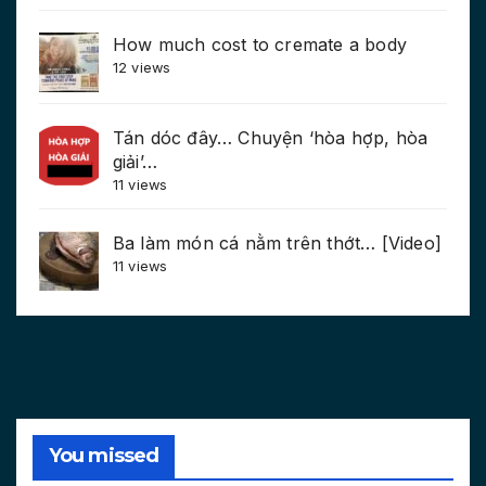
How much cost to cremate a body
12 views
Tán dóc đây… Chuyện ‘hòa hợp, hòa
giải’…
11 views
Ba làm món cá nằm trên thớt… [Video]
11 views
You missed