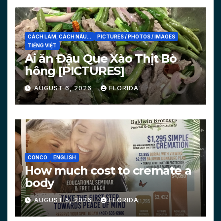
CÁCH LÀM, CÁCH NẤU...
PICTURES / PHOTOS / IMAGES
TIẾNG VIỆT
Ai ăn Đậu Que Xào Thịt Bò
hông [PICTURES]
AUGUST 6, 2026
FLORIDA
CONCO
ENGLISH
How much cost to cremate a
body
AUGUST 5, 2026
FLORIDA