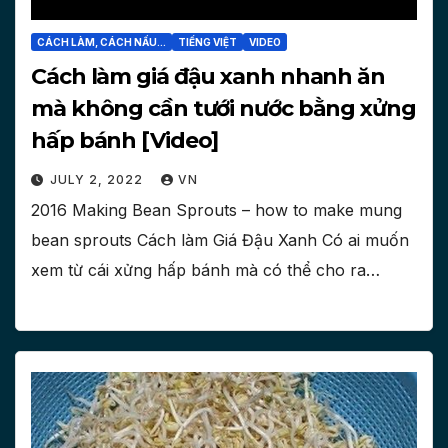
CÁCH LÀM, CÁCH NẤU...
TIẾNG VIỆT
VIDEO
Cách làm giá đậu xanh nhanh ăn
mà không cần tưới nước bằng xửng
hấp bánh [Video]
JULY 2, 2022
VN
2016 Making Bean Sprouts – how to make mung
bean sprouts Cách làm Giá Đậu Xanh Có ai muốn
xem từ cái xửng hấp bánh mà có thể cho ra…