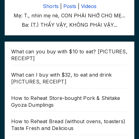
Shorts
|
Posts
|
Videos
Mẹ: T., nhìn mẹ nè, CON PHẢI NHỚ CHO MẸ...
Ba: (T.) THẤY VẬY, KHÔNG PHẢI VẬY...
What can you buy with $10 to eat? [PICTURES,
RECEIPT]
What can I buy with $32, to eat and drink
[PICTURES, RECEIPT]
How to Reheat Store-bought Pork & Shiitake
Gyoza Dumplings
How to Reheat Bread (without ovens, toasters)
Taste Fresh and Delicious