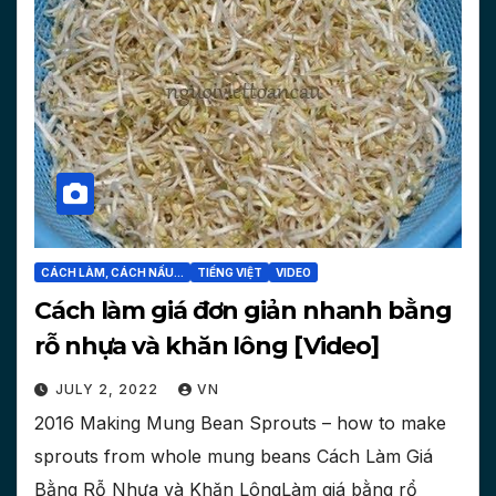
CÁCH LÀM, CÁCH NẤU...
TIẾNG VIỆT
VIDEO
Cách làm giá đơn giản nhanh bằng
rỗ nhựa và khăn lông [Video]
JULY 2, 2022
VN
2016 Making Mung Bean Sprouts – how to make
sprouts from whole mung beans Cách Làm Giá
Bằng Rỗ Nhựa và Khăn LôngLàm giá bằng rổ