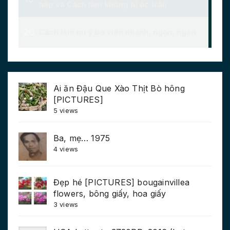
Ai ăn Đậu Que Xào Thịt Bò hông
[PICTURES]
5 views
Ba, mẹ… 1975
4 views
Đẹp hé [PICTURES] bougainvillea
flowers, bông giấy, hoa giấy
3 views