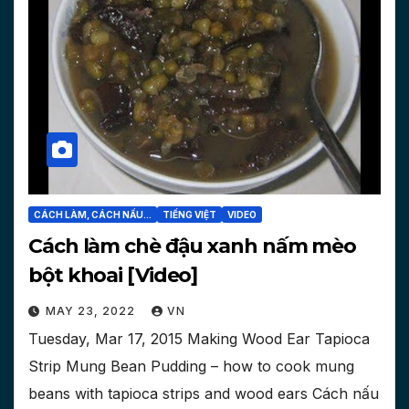
CÁCH LÀM, CÁCH NẤU...
TIẾNG VIỆT
VIDEO
Cách làm chè đậu xanh nấm mèo
bột khoai [Video]
MAY 23, 2022
VN
Tuesday, Mar 17, 2015 Making Wood Ear Tapioca
Strip Mung Bean Pudding – how to cook mung
beans with tapioca strips and wood ears Cách nấu