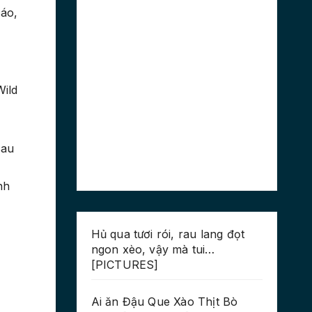
cáo,
Wild
sau
nh
Hủ qua tươi rói, rau lang đọt
ngon xèo, vậy mà tui…
[PICTURES]
Ai ăn Đậu Que Xào Thịt Bò