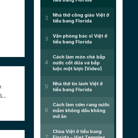
m
...