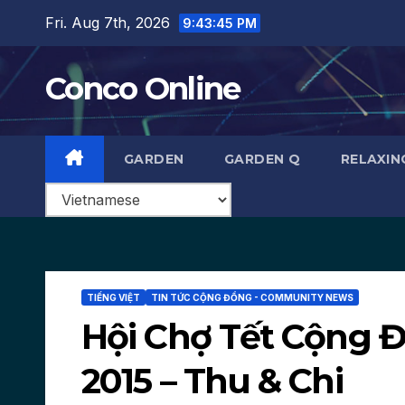
Skip
Fri. Aug 7th, 2026
9:43:46 PM
to
content
Conco Online
GARDEN
GARDEN Q
RELAXIN
TIẾNG VIỆT
TIN TỨC CỘNG ĐỒNG - COMMUNITY NEWS
Hội Chợ Tết Cộng 
2015 – Thu & Chi