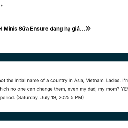
**
l Minis
Sữa Ensure đang hạ giá…
not the initial name of a country in Asia, Vietnam. Ladies, I'
 which no one can change them, even my dad; my mom? YES
 period. (Saturday, July 19, 2025 5 PM)