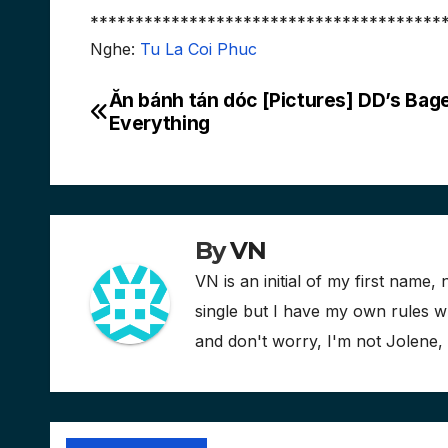
***************************************
Nghe:
Tu La Coi Phuc
Ăn bánh tán dóc [Pictures] DD’s Bage
Post
Everything
navigation
By
VN
VN is an initial of my first name, 
single but I have my own rules
and don't worry, I'm not Jolene,