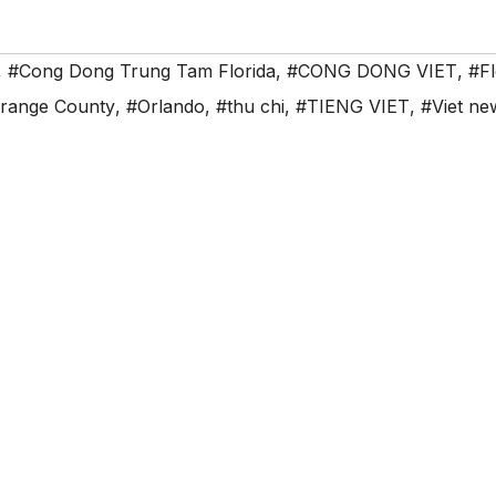
,
#Cong Dong Trung Tam Florida
,
#CONG DONG VIET
,
#Fl
range County
,
#Orlando
,
#thu chi
,
#TIENG VIET
,
#Viet ne