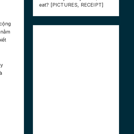
eat? [PICTURES, RECEIPT]
 cộng
à nằm
iết
ây
à