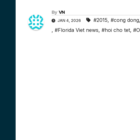
By
VN
#2015
,
#cong dong
JAN 4, 2026
,
#Florida Viet news
,
#hoi cho tet
,
#O