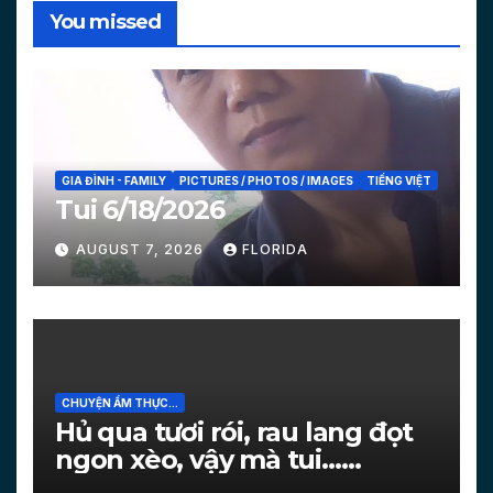
You missed
GIA ĐÌNH - FAMILY
PICTURES / PHOTOS / IMAGES
TIẾNG VIỆT
Tui 6/18/2026
AUGUST 7, 2026
FLORIDA
CHUYỆN ẨM THỰC...
Hủ qua tươi rói, rau lang đọt
ngon xèo, vậy mà tui…
[PICTURES]