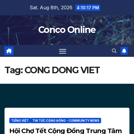
Skip
Sat. Aug 8th, 2026
4:10:17 PM
to
content
Conco Online
Tag:
CONG DONG VIET
TIẾNG VIỆT
TIN TỨC CỘNG ĐỒNG - COMMUNITY NEWS
Hội Chợ Tết Cộng Đồng Trung Tâm