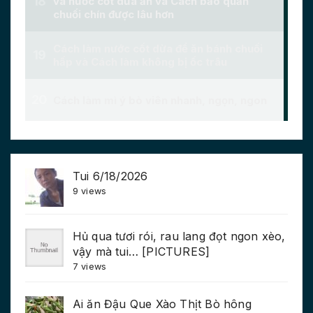
Tui 6/18/2026
9 views
Hủ qua tươi rói, rau lang đọt ngon xèo,
vậy mà tui… [PICTURES]
7 views
Ai ăn Đậu Que Xào Thịt Bò hông