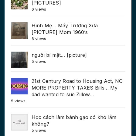
[PICTURES]
6 views
Hình Mẹ… Máy Trường Xưa
[PICTURE] Mom 1960’s
6 views
người bí mật… [picture]
5 views
21st Century Road to Housing Act, NO
MORE PROPERTY TAXES Bills… My
dad wanted to sue Zillow…
5 views
Học cách làm bánh gạo có khó lắm
không?
5 views