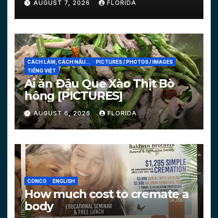
AUGUST 7, 2026
FLORIDA
CÁCH LÀM, CÁCH NẤU...
PICTURES / PHOTOS / IMAGES
TIẾNG VIỆT
Ai ăn Đậu Que Xào Thịt Bò
hông [PICTURES]
AUGUST 6, 2026
FLORIDA
CONCO
ENGLISH
How much cost to cremate a
body