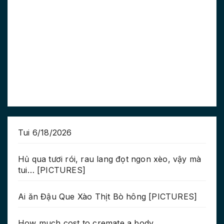
Tui 6/18/2026
Hủ qua tươi rói, rau lang đọt ngon xèo, vậy mà
tui… [PICTURES]
Ai ăn Đậu Que Xào Thịt Bò hông [PICTURES]
How much cost to cremate a body