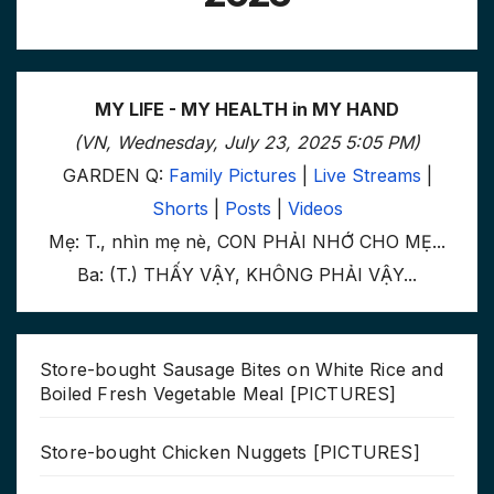
MY LIFE - MY HEALTH in MY HAND
(VN, Wednesday, July 23, 2025 5:05 PM)
GARDEN Q:
Family Pictures
|
Live Streams
|
Shorts
|
Posts
|
Videos
Mẹ: T., nhìn mẹ nè, CON PHẢI NHỚ CHO MẸ...
Ba: (T.) THẤY VẬY, KHÔNG PHẢI VẬY...
Store-bought Sausage Bites on White Rice and
Boiled Fresh Vegetable Meal [PICTURES]
Store-bought Chicken Nuggets [PICTURES]