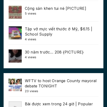
Cộng sản khen tui nè [PICTURE]
5 views
Tập vở mực viết thước ở Mỹ, $6.15 |
School Supply
4 views
30 năm trước… 208 {PICTURE}
4 views
WFTV to host Orange County mayoral
debate TONIGHT
23 views
Bài được xem trong 24 giờ | Popular