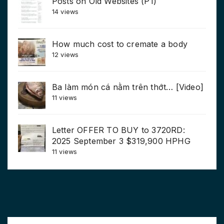
Posts on Old Websites (P1)
14 views
How much cost to cremate a body
12 views
Ba làm món cá nằm trên thớt… [Video]
11 views
Letter OFFER TO BUY to 3720RD:
2025 September 3 $319,900 HPHG
11 views