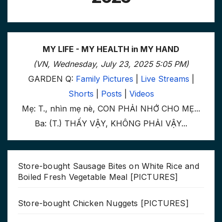
MY LIFE - MY HEALTH in MY HAND
(VN, Wednesday, July 23, 2025 5:05 PM)
GARDEN Q:
Family Pictures
|
Live Streams
|
Shorts
|
Posts
|
Videos
Mẹ: T., nhìn mẹ nè, CON PHẢI NHỚ CHO MẸ...
Ba: (T.) THẤY VẬY, KHÔNG PHẢI VẬY...
Store-bought Sausage Bites on White Rice and
Boiled Fresh Vegetable Meal [PICTURES]
Store-bought Chicken Nuggets [PICTURES]