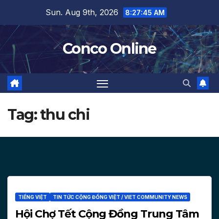
Skip
Sun. Aug 9th, 2026
8:27:46 AM
to
content
Conco Online
Tag:
thu chi
TIẾNG VIỆT
TIN TỨC CỘNG ĐỒNG VIỆT / VIET COMMUNITY NEWS
Hội Chợ Tết Cộng Đồng Trung Tâm