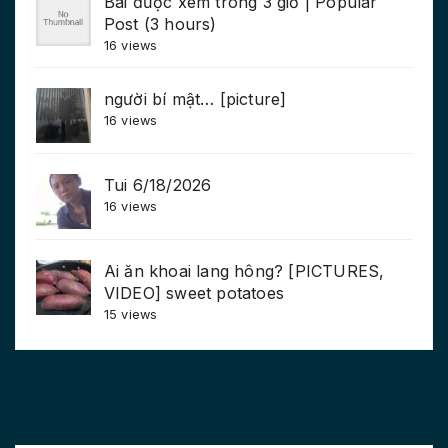
Bài được xem trong 3 giờ | Popular
Post (3 hours)
16 views
người bí mật… [picture]
16 views
Tui 6/18/2026
16 views
Ai ăn khoai lang hông? [PICTURES,
VIDEO] sweet potatoes
15 views