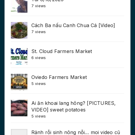
7 views
Cách Ba nấu Canh Chua Cá [Video]
7 views
St. Cloud Farmers Market
6 views
Oviedo Farmers Market
5 views
Ai ăn khoai lang hông? [PICTURES,
VIDEO] sweet potatoes
5 views
Rảnh rỗi sinh nông nỗi… moi video cũ