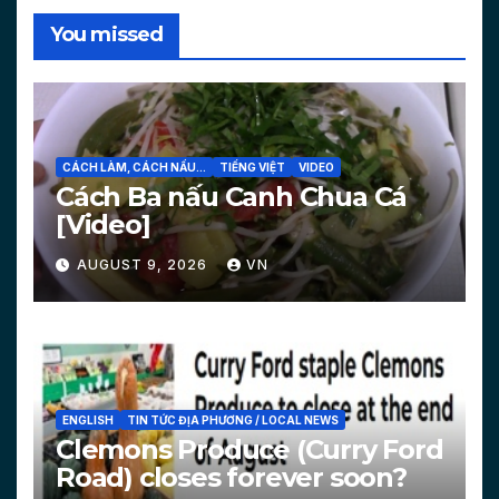
You missed
CÁCH LÀM, CÁCH NẤU...
TIẾNG VIỆT
VIDEO
Cách Ba nấu Canh Chua Cá
[Video]
AUGUST 9, 2026
VN
ENGLISH
TIN TỨC ĐỊA PHƯƠNG / LOCAL NEWS
Clemons Produce (Curry Ford
Road) closes forever soon?