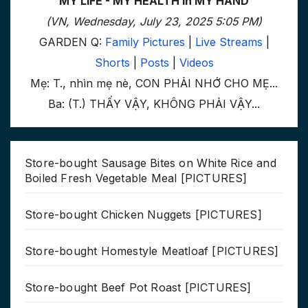
MY LIFE - MY HEALTH in MY HAND
(VN, Wednesday, July 23, 2025 5:05 PM)
GARDEN Q:
Family Pictures
|
Live Streams
|
Shorts
|
Posts
|
Videos
Mẹ: T., nhìn mẹ nè, CON PHẢI NHỚ CHO MẸ...
Ba: (T.) THẤY VẬY, KHÔNG PHẢI VẬY...
Store-bought Sausage Bites on White Rice and
Boiled Fresh Vegetable Meal [PICTURES]
Store-bought Chicken Nuggets [PICTURES]
Store-bought Homestyle Meatloaf [PICTURES]
Store-bought Beef Pot Roast [PICTURES]