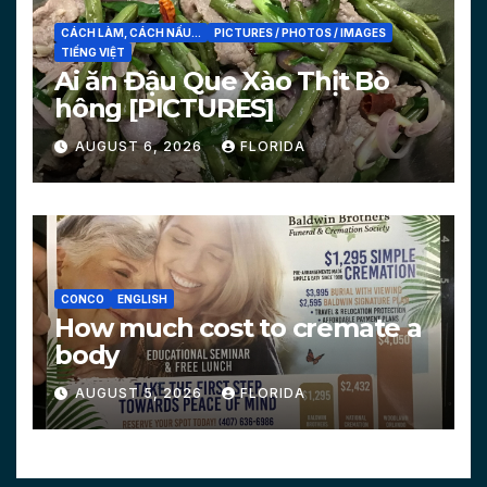
CÁCH LÀM, CÁCH NẤU...
PICTURES / PHOTOS / IMAGES
TIẾNG VIỆT
Ai ăn Đậu Que Xào Thịt Bò
hông [PICTURES]
AUGUST 6, 2026
FLORIDA
CONCO
ENGLISH
How much cost to cremate a
body
AUGUST 5, 2026
FLORIDA