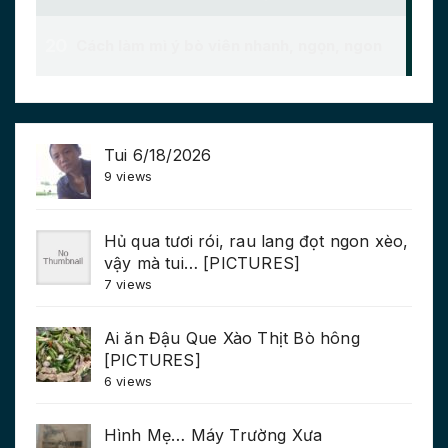
Tui 6/18/2026
9 views
Hủ qua tươi rói, rau lang đọt ngon xèo,
vậy mà tui… [PICTURES]
7 views
Ai ăn Đậu Que Xào Thịt Bò hông
[PICTURES]
6 views
Hình Mẹ… Máy Trường Xưa