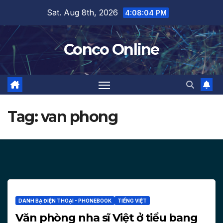
Skip
Sat. Aug 8th, 2026
4:08:04 PM
to
content
Conco Online
Tag:
van phong
DANH BẠ ĐIỆN THOẠI - PHONEBOOK
TIẾNG VIỆT
Văn phòng nha sĩ Việt ở tiểu bang