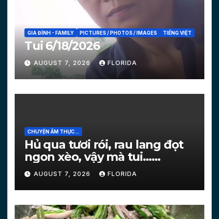
GIA ĐÌNH - FAMILY
PICTURES / PHOTOS / IMAGES
TIẾNG VIỆT
Tui 6/18/2026
AUGUST 7, 2026
FLORIDA
CHUYỆN ẨM THỰC...
Hủ qua tươi rói, rau lang đọt
ngon xèo, vậy mà tui…
[PICTURES]
AUGUST 7, 2026
FLORIDA