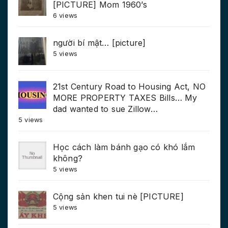
[PICTURE] Mom 1960’s
6 views
người bí mật… [picture]
5 views
21st Century Road to Housing Act, NO
MORE PROPERTY TAXES Bills… My
dad wanted to sue Zillow…
5 views
Học cách làm bánh gạo có khó lắm
không?
5 views
Cộng sản khen tui nè [PICTURE]
5 views