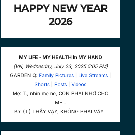
HAPPY NEW YEAR
2026
MY LIFE - MY HEALTH in MY HAND
(VN, Wednesday, July 23, 2025 5:05 PM)
GARDEN Q:
Family Pictures
|
Live Streams
|
Shorts
|
Posts
|
Videos
Mẹ: T., nhìn mẹ nè, CON PHẢI NHỚ CHO
MẸ...
Ba: (T.) THẤY VẬY, KHÔNG PHẢI VẬY...