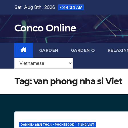
Skip
Sat. Aug 8th, 2026
7:44:35 AM
to
content
Conco Online
GARDEN
GARDEN Q
RELAXIN
Tag:
van phong nha si Viet
DANH BẠ ĐIỆN THOẠI - PHONEBOOK
TIẾNG VIỆT